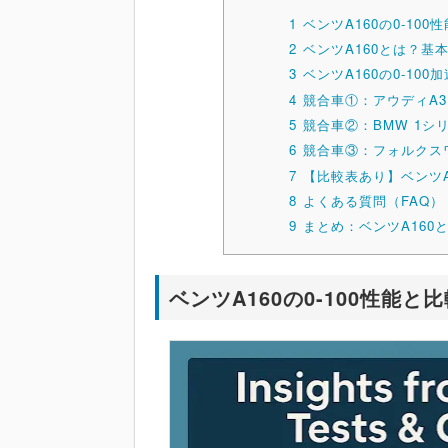
1
ベンツA160の0-10
2
ベンツA160とは？基
3
ベンツA160の0-10
4
競合車①：アウディA3
5
競合車②：BMW 1シリ
6
競合車③：フォルクス
7
【比較表あり】ベンツA
8
よくある質問（FAQ）
9
まとめ：ベンツA160
ベンツA160の0-100性能