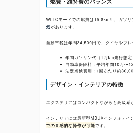
燃費・維持費のバランス
WLTCモードでの燃費は15.8km/L。ガ
気
があります。
自動車税は年間34,500円で、タイヤや
年間ガソリン代（1万km走行想定）
自動車保険料：平均年間10万〜1
法定点検費用：1回あたり約30,0
デザイン・インテリアの特徴
エクステリアはコンパクトながらも高級感
インテリアには最新型MBUXインフォテイ
での直感的な操作が可能
です。