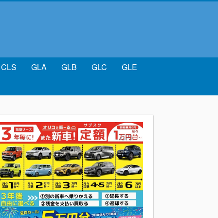
CLS
GLA
GLB
GLC
GLE