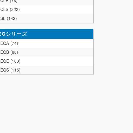
CLE
76
CLS
222
SL
142
EQシリーズ
EQA
74
EQB
88
EQE
103
EQS
115