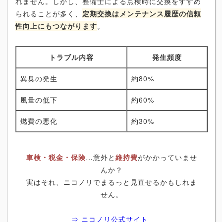
れません。しかし、整備士による点検時に交換をすすめ
られることが多く、
定期交換はメンテナンス履歴の信頼
性向上にもつながります
。
トラブル内容
発生頻度
異臭の発生
約80%
風量の低下
約60%
燃費の悪化
約30%
車検・税金・保険
…意外と
維持費
がかかっていませ
んか？
実はそれ、ニコノリでまるっと見直せるかもしれま
せん。
⇒ ニコノリ公式サイト