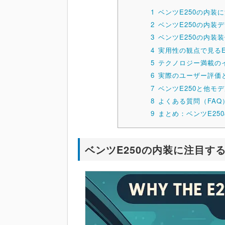
1
ベンツE250の内装
2
ベンツE250の内装
3
ベンツE250の内装
4
実用性の観点で見るE
5
テクノロジー満載の
6
実際のユーザー評価
7
ベンツE250と他モ
8
よくある質問（FAQ
9
まとめ：ベンツE25
ベンツE250の内装に注目す