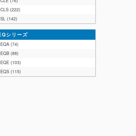
CLE
76
CLS
222
SL
142
EQシリーズ
EQA
74
EQB
88
EQE
103
EQS
115