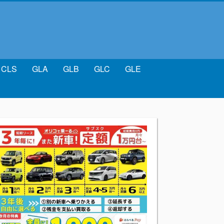
CLS
GLA
GLB
GLC
GLE