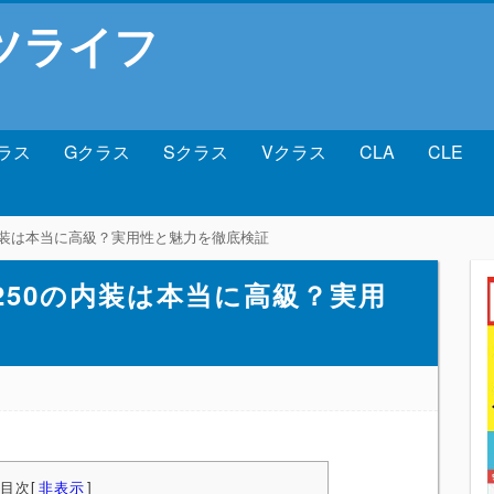
ツライフ
ラス
Gクラス
Sクラス
Vクラス
CLA
CLE
内装は本当に高級？実用性と魅力を徹底検証
250の内装は本当に高級？実用
目次
[
非表示
]