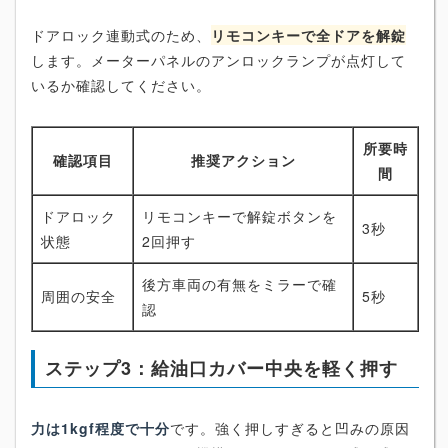
ドアロック連動式のため、
リモコンキーで全ドアを解錠
します。メーターパネルのアンロックランプが点灯して
いるか確認してください。
所要時
確認項目
推奨アクション
間
ドアロック
リモコンキーで解錠ボタンを
3秒
状態
2回押す
後方車両の有無をミラーで確
周囲の安全
5秒
認
ステップ3：給油口カバー中央を軽く押す
力は1kgf程度で十分
です。強く押しすぎると凹みの原因