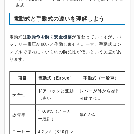
磁式
電動式と手動式の違いを理解しよう
電動式は
誤操作を防ぐ安全機構
が備わっていますが、バ
ッテリー電圧が低いと作動しません。一方、手動式はシ
ンプルで壊れにくいものの防犯性が低いという欠点があ
ります。
項目
電動式（E350e）
手動式（一般車）
ドアロックと連動
レバーが外から操作
安全性
し高い
可能で低い
年0.8%（メーカ
故障率
年0.3%
ー統計）
ユーザー
4.2／5（320件レ