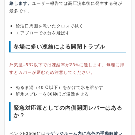
絡します。
ユーザー報告では高圧洗車後に発生する例が
最多です。
給油口周囲を乾いたクロスで拭く
エアブローで水分を飛ばす
冬場に多い凍結による開閉トラブル
外気温−5℃以下では凍結率が23%に達します。無理に押
すとカバーが歪むため注意してください。
ぬるま湯（40℃以下）をかけて氷を溶かす
解氷スプレーを30秒ほど浸透させる
緊急対応策としての内側開閉レバーはある
か？
ベンツE350eには
ラゲッジルーム内に赤色の手動解放レ