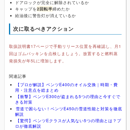
ドアロックが完全に解除されているか
キャップを
2回転半
締めたか
給油後に警告灯が消えているか
次に取るべきアクション
取扱説明書17ページで手動リリース位置を再確認し、月1
回はゴムパッキンを点検しましょう。放置すると燃料蒸
発損失が年5Lに増加します。
関連記事
【プロが解説】ベンツE400のオイル交換｜時期・費
用・注意点を総まとめ
【衝撃】ベンツE300が盗まれる5つの理由と今すぐで
きる対策
雪道で困らない！ベンツE450の雪道性能と対策を徹底
解説
【驚愕】ベンツEクラスが人気ない5つの理由とは？プ
ロが徹底解説