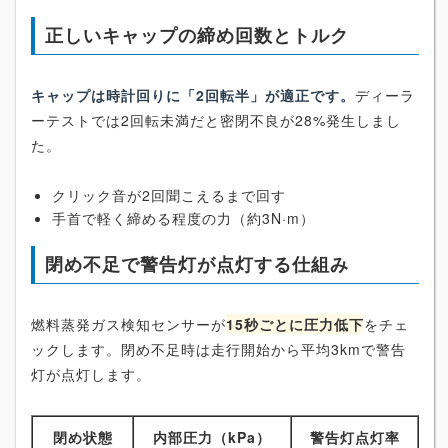
正しいキャップの締め回数とトルク
キャップは時計回りに「2回転半」が適正です。
ディーラ
ーテストでは2回転未満だと密閉不良が28%発生しまし
た。
クリック音が2回聞こえるまで回す
手首で軽く締める程度の力（約3N·m）
閉め不足で警告灯が点灯する仕組み
燃料蒸発ガス検知センサーが
15秒ごとに圧力低下
をチェ
ックします。閉め不足時は走行開始から平均3kmで警告
灯が点灯します。
閉め状態
内部圧力（kPa）
警告灯点灯率