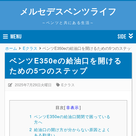
メルセデスベンツライフ
～ベンツと共にある生活～
MENU
SIDE
ホーム
Eクラス
ベンツE350eの給油口を開けるための5つのステップ
ベンツE350eの給油口を開ける
ための5つのステップ
2025年7月29日火曜日
Eクラス
目次
[
非表示
]
1
ベンツE350eの給油口開閉で困っている
方へ
2
給油口の開け方が分からない原因とよく
ある勘違い