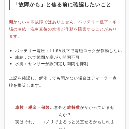
「故障かも」と焦る前に確認したいこと
開かない＝即故障ではありません。バッテリー低下・冬
場の凍結・洗車直後の水滴が作動を阻害することがあり
ます。
バッテリー電圧：11.5V以下で電磁ロックが作動しない
凍結：氷で隙間が塞がり開閉不可
水滴：センサーが誤判定し開閉を抑制
上記を確認し、解消しても開かない場合はディーラー点
検を推奨します。
車検・税金・保険
…意外と
維持費
がかかっていませ
んか？
実はそれ、ニコノリでまるっと見直せるかもしれま
せん。