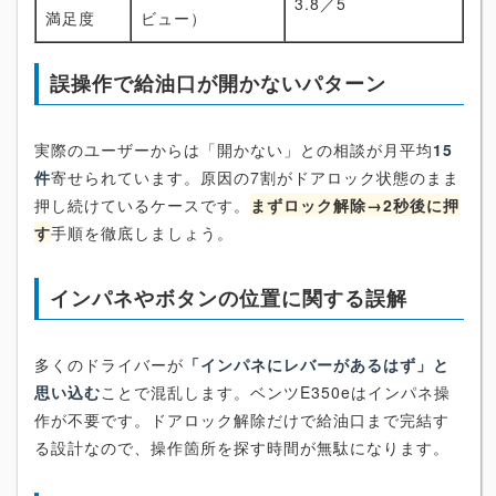
3.8／5
満足度
ビュー）
誤操作で給油口が開かないパターン
実際のユーザーからは「開かない」との相談が月平均
15
件
寄せられています。原因の7割がドアロック状態のまま
押し続けているケースです。
まずロック解除→2秒後に押
す
手順を徹底しましょう。
インパネやボタンの位置に関する誤解
多くのドライバーが
「インパネにレバーがあるはず」と
思い込む
ことで混乱します。ベンツE350eはインパネ操
作が不要です。ドアロック解除だけで給油口まで完結す
る設計なので、操作箇所を探す時間が無駄になります。