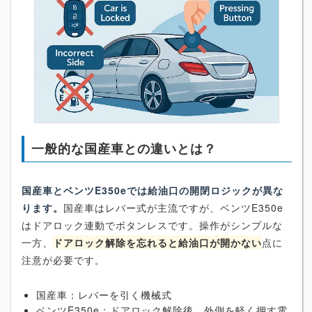
一般的な国産車との違いとは？
国産車とベンツE350eでは給油口の開閉ロジックが異な
ります。
国産車はレバー式が主流ですが、ベンツE350e
はドアロック連動でボタンレスです。操作がシンプルな
一方、
ドアロック解除を忘れると給油口が開かない
点に
注意が必要です。
国産車：レバーを引く機械式
ベンツE350e：ドアロック解除後、外側を軽く押す電