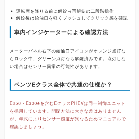
運転席を降りる前に解錠→再解錠の二段階操作
解錠後は給油口を軽くプッシュしてクリック感を確認
車内インジケーターによる確認方法
メーターパネル右下の給油口アイコンがオレンジ点灯な
らロック中、グリーン点灯なら解錠済みです。点灯しな
い場合はセンサー異常の可能性があります。
ベンツEクラス全体で共通の仕様か？
E250・E300eを含むEクラスPHEVは同一制御ユニット
を採用しています。開閉方法に大きな差はありません
が、年式によりセンサー感度が異なるためマニュアルで
確認しましょう。