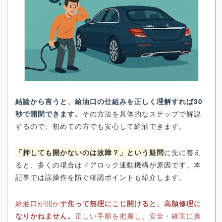
結論から言うと、給油口の仕組みを正しく理解すれば30
秒で開閉できます。
その方法を具体的なステップで解説
するので、初めての方でも安心して給油できます。
「押しても開かないのは故障？」という疑問
に先に答え
ると、多くの場合はドアロック連動機構が原因です。本
記事では誤操作を防ぐ確認ポイントも紹介します。
給油口が開かず
焦って無理にこじ開けると、高額修理に
なりかねません。
正しい手順を把握し、安全・確実に操