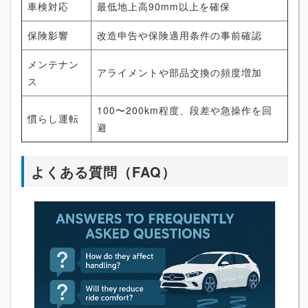
車検対応
最低地上高90mm以上を確保
保険影響
改造申告や保険適用条件の事前確認
メンテナン
アライメントや部品交換の頻度増加
ス
100〜200km程度、段差や急操作を回
慣らし運転
避
よくある質問（FAQ）