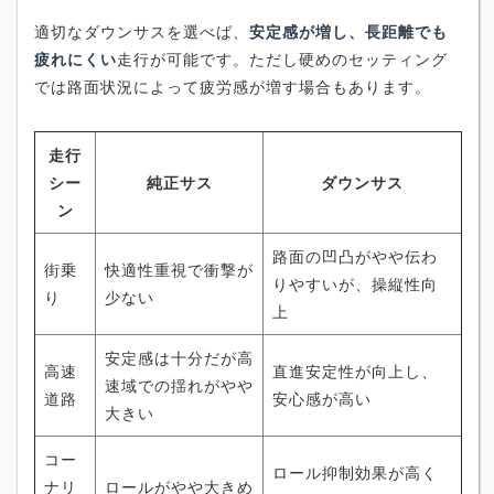
適切なダウンサスを選べば、
安定感が増し、長距離でも
疲れにくい
走行が可能です。ただし硬めのセッティング
では路面状況によって疲労感が増す場合もあります。
走行
シー
純正サス
ダウンサス
ン
路面の凹凸がやや伝わ
街乗
快適性重視で衝撃が
りやすいが、操縦性向
り
少ない
上
安定感は十分だが高
高速
直進安定性が向上し、
速域での揺れがやや
道路
安心感が高い
大きい
コー
ロール抑制効果が高く
ナリ
ロールがやや大きめ