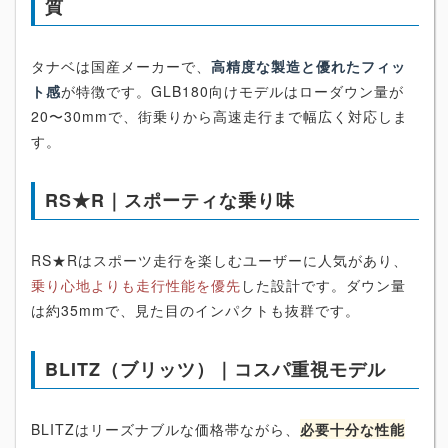
質
タナベは国産メーカーで、
高精度な製造と優れたフィッ
ト感
が特徴です。GLB180向けモデルはローダウン量が
20〜30mmで、街乗りから高速走行まで幅広く対応しま
す。
RS★R｜スポーティな乗り味
RS★Rはスポーツ走行を楽しむユーザーに人気があり、
乗り心地よりも走行性能を優先
した設計です。ダウン量
は約35mmで、見た目のインパクトも抜群です。
BLITZ（ブリッツ）｜コスパ重視モデル
BLITZはリーズナブルな価格帯ながら、
必要十分な性能