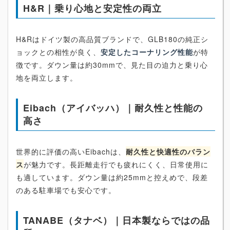
H&R｜乗り心地と安定性の両立
H&Rはドイツ製の高品質ブランドで、GLB180の純正シ
ョックとの相性が良く、
安定したコーナリング性能
が特
徴です。ダウン量は約30mmで、見た目の迫力と乗り心
地を両立します。
Eibach（アイバッハ）｜耐久性と性能の
高さ
世界的に評価の高いEibachは、
耐久性と快適性のバラン
ス
が魅力です。長距離走行でも疲れにくく、日常使用に
も適しています。ダウン量は約25mmと控えめで、段差
のある駐車場でも安心です。
TANABE（タナベ）｜日本製ならではの品