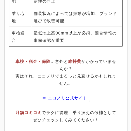
能
定性の向上
乗り心
舗装状況によっては振動が増加、ブランド
地
選びで改善可能
車検適
最低地上高90mm以上が必須、適合情報の
合
事前確認が重要
車検・税金・保険
…意外と
維持費
がかかっていませ
んか？
実はそれ、ニコノリでまるっと見直せるかもしれま
せん。
⇒ ニコノリ公式サイト
月額コミコミ
でラクに管理。乗り換えの候補として
ぜひチェックしてみてください！