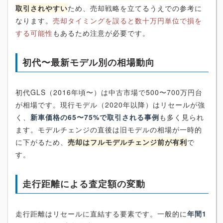
取引されやすい
ため、売却戦略を立てるうえでの参考に
なります。
売却タイミングを誤ると数十万円単位で損を
する可能性
もあるため注意が必要です。
初代〜最新モデル別の相場動向
初代GLS（2016年頃〜）は中古市場で500〜700万円台
が相場です。現行モデル（2020年以降）はリセールが強
く、
新車価格の65〜75%で取引される事例
も多く見られ
ます。モデルチェンジの直後は旧モデルの相場が一時的
に下がるため、
売却はフルモデルチェンジ前が有利
で
す。
走行距離による査定額の変動
走行距離はリセールに直結する要素です。一般的に
年間1