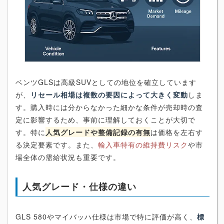
ベンツGLSは高級SUVとしての地位を確立しています
が、
リセール相場は複数の要因によって大きく変動
しま
す。購入時には分からなかった細かな条件が売却時の査
定に影響するため、事前に理解しておくことが大切で
す。特に
人気グレードや整備記録の有無
は価格を左右す
る決定要素です。また、
輸入車特有の維持費リスク
や市
場全体の需給状況も重要です。
人気グレード・仕様の違い
GLS 580やマイバッハ仕様は市場で特に評価が高く、
標