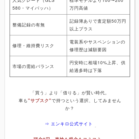
580・マイバッハ）
万円高値
記録簿ありで査定額50万円
整備記録の有無
以上プラス
電装系やサスペンションの
修理・維持費リスク
修理歴は減額要因
円安時に相場10%上昇、供
市場の需給バランス
給過多時は下落
「買う」より「借りる」が賢い時代。
車も
"サブスク"
で持つという選択、してみません
か？
⇒ エンキロ公式サイト
頭金0円、車検も税金もコミコミ。