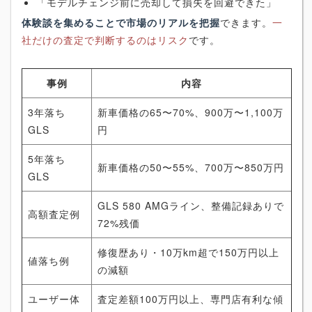
「モデルチェンジ前に売却して損失を回避できた」
体験談を集めることで市場のリアルを把握
できます。
一
社だけの査定で判断するのはリスク
です。
事例
内容
3年落ち
新車価格の65〜70%、900万〜1,100万
GLS
円
5年落ち
新車価格の50〜55%、700万〜850万円
GLS
GLS 580 AMGライン、整備記録ありで
高額査定例
72%残価
修復歴あり・10万km超で150万円以上
値落ち例
の減額
ユーザー体
査定差額100万円以上、専門店有利な傾