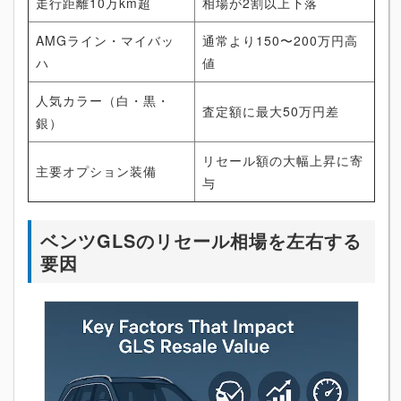
走行距離10万km超
相場が2割以上下落
AMGライン・マイバッ
通常より150〜200万円高
ハ
値
人気カラー（白・黒・
査定額に最大50万円差
銀）
リセール額の大幅上昇に寄
主要オプション装備
与
ベンツGLSのリセール相場を左右する
要因