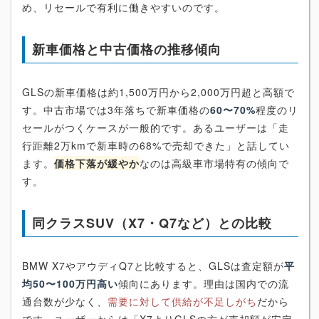
め、リセールで有利に働きやすいのです。
新車価格と中古価格の推移傾向
GLSの新車価格は約1,500万円から2,000万円超と高額で
す。中古市場では3年落ちで新車価格の
60〜70%
程度のリ
セールがつくケースが一般的です。あるユーザーは「走
行距離2万kmで新車時の68%で売却できた」と話してい
ます。
価格下落が緩やか
なのは高級車市場特有の傾向で
す。
同クラスSUV（X7・Q7など）との比較
BMW X7やアウディQ7と比較すると、GLSは査定額が
平
均50〜100万円高い
傾向にあります。理由は国内での流
通台数が少なく、
需要に対して供給が不足しがち
だから
です。ユーザーからは「X7よりGLSの方が売却額が安定