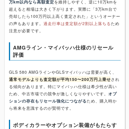
万km以内なら高額査定
を維持しやすく、逆に10万kmを
超えると相場は大きく下がります。実際に「3万km台で
売却したら100万円以上高く査定された」というオーナー
の声もあります。
過走行車は査定額が2割以上落ちる
ため
注意が必要です。
AMGライン・マイバッハ仕様のリセール
評価
GLS 580 AMGラインやGLSマイバッハは需要が高く、
通常モデルよりも査定額が平均150〜200万円上乗せ
され
る傾向があります。特にマイバッハ仕様は希少性が高い
ため、中古市場での競争が激しくなりやすいです。
オプ
ションの存在もリセール強化につながる
ため、購入時か
ら将来を意識するのが賢明です。
ボディカラーやオプション装備がもたらす