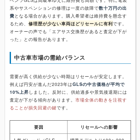
系やサスペンションの修理は一度の故障で
数十万円の出
費
となる場合があります。購入希望者は維持費を懸念す
るため、
修理歴が少ない車両ほどリセールに有利
です。
オーナーの声でも「エアサス交換歴があると査定が下が
った」との報告があります。
中古車市場の需給バランス
需要が高く供給が少ない時期はリセールが安定します。
例えば円安が進んだ2023年は
GLSの中古価格が平均で
10%上昇
しました。反対に、供給過多や景気後退期には
査定が下がる傾向があります。
市場全体の動きを注視す
ることが損失回避の鍵
です。
要因
リセールへの影響
人気グレード（GLS
標準モデルより100〜200