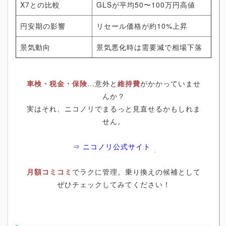
X7との比較
GLSが平均50〜100万円高値
円安期の影響
リセール価格が約10%上昇
景気動向
景気悪化時は需要減で相場下落
車検・税金・保険
…意外と
維持費
がかかっていませ
んか？
実はそれ、ニコノリでまるっと見直せるかもしれま
せん。
⇒ ニコノリ公式サイト
月額コミコミ
でラクに管理。乗り換えの候補として
ぜひチェックしてみてください！