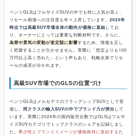
ベンツGLSはフルサイズSUVの中でも特に人気が高く、
リセール相場への注目度も年々上昇しています。
2025年
時点では高級SUV市場全体の動向が価格に直結
してお
り、オーナーにとっては重要な判断材料です。さらに、
為替や景気の変動が査定額に影響
するため、情報を正し
く把握することが欠かせません。実際に「想定よりも100
万円以上高く売れた」という声もあり、戦略次第でリセ
ールの成否が分かれます。
高級SUV市場でのGLSの位置づけ
ベンツGLSはメルセデスのフラッグシップSUVとして登
場し、
同クラスの輸入SUVの中でブランド力が突出
して
います。実際に2024年の国内販売台数ではGLSはフルサ
イズSUVカテゴリでトップクラスのシェアを記録しまし
た。
希少性とブランドイメージが価格維持に直結する
た