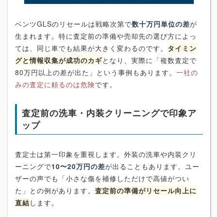
ベンツGLSのリセールは戦略次第で
数十万円単位の差
が
生まれます。特に査定前の準備や売却先の選び方によっ
ては、同じ車でも結果が大きく変わるのです。
タイミン
グと情報収集が成功のカギ
となり、実際に「複数査定で
80万円以上の差が出た」という事例もあります。
一社の
みの査定に頼るのは危険
です。
査定前の洗車・内装クリーニングで印象ア
ップ
査定士は第一印象を重視します。外装の洗車や内装クリ
ーニングで
10〜20万円の差
が出ることもあります。ユー
ザーの声でも「小さな傷を補修しただけで高値がつい
た」との例があります。
査定前の準備がリセール向上に
直結
します。