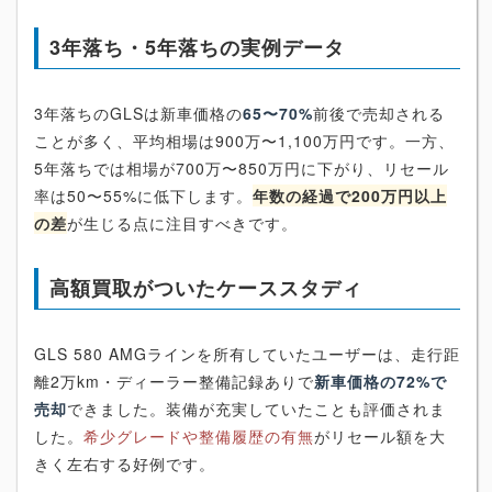
3年落ち・5年落ちの実例データ
3年落ちのGLSは新車価格の
65〜70%
前後で売却される
ことが多く、平均相場は900万〜1,100万円です。一方、
5年落ちでは相場が700万〜850万円に下がり、リセール
率は50〜55%に低下します。
年数の経過で200万円以上
の差
が生じる点に注目すべきです。
高額買取がついたケーススタディ
GLS 580 AMGラインを所有していたユーザーは、走行距
離2万km・ディーラー整備記録ありで
新車価格の72%で
売却
できました。装備が充実していたことも評価されま
した。
希少グレードや整備履歴の有無
がリセール額を大
きく左右する好例です。