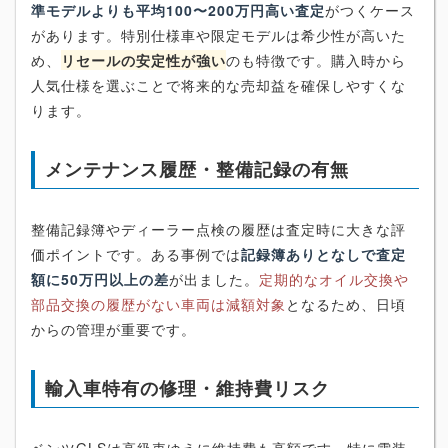
準モデルよりも平均100〜200万円高い査定
がつくケース
があります。特別仕様車や限定モデルは希少性が高いた
め、
リセールの安定性が強い
のも特徴です。購入時から
人気仕様を選ぶことで将来的な売却益を確保しやすくな
ります。
メンテナンス履歴・整備記録の有無
整備記録簿やディーラー点検の履歴は査定時に大きな評
価ポイントです。ある事例では
記録簿ありとなしで査定
額に50万円以上の差
が出ました。
定期的なオイル交換や
部品交換の履歴がない車両は減額対象
となるため、日頃
からの管理が重要です。
輸入車特有の修理・維持費リスク
ベンツGLSは高級車ゆえに維持費も高額です。特に電装