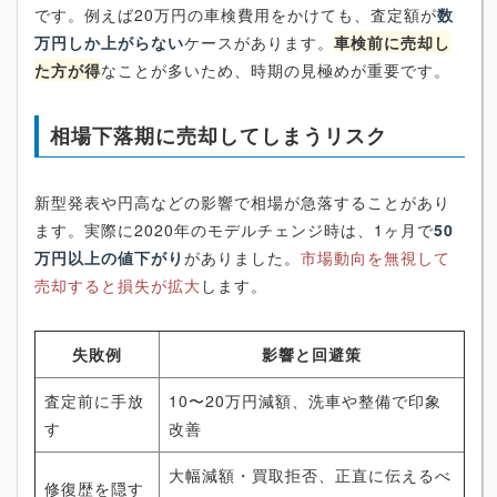
です。例えば20万円の車検費用をかけても、査定額が
数
万円しか上がらない
ケースがあります。
車検前に売却し
た方が得
なことが多いため、時期の見極めが重要です。
相場下落期に売却してしまうリスク
新型発表や円高などの影響で相場が急落することがあり
ます。実際に2020年のモデルチェンジ時は、1ヶ月で
50
万円以上の値下がり
がありました。
市場動向を無視して
売却すると損失が拡大
します。
失敗例
影響と回避策
査定前に手放
10〜20万円減額、洗車や整備で印象
す
改善
大幅減額・買取拒否、正直に伝えるべ
修復歴を隠す