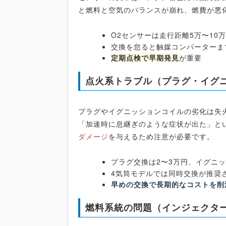
と燃料と空気のバランスが崩れ、燃費が悪
O2センサーは走行距離5万〜10
交換を怠ると触媒コンバーターま
定期点検で早期発見
が重要
点火系トラブル（プラグ・イグ
プラグやイグニッションコイルの劣化は失
「加速時に息継ぎのような症状が出た」と
ダメージ
を与えるため注意が必要です。
プラグ交換は2〜3万円、イグニッ
4気筒モデルでは同時交換が推奨
早めの交換で長期的なコストを削
燃料系統の問題（インジェクタ