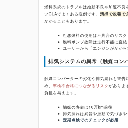
燃料系統のトラブルは始動不良や加速不良
ツCLAでよくある症例です。
清掃で改善で
かかることもあります。
粗悪燃料の使用は不具合のリスク
燃料ポンプ故障は走行不能に直結
ユーザーから「エンジンがかから
排気システムの異常（触媒コン
触媒コンバーターの劣化や排気漏れも警告
め、
車検不合格につながるリスク
がありま
負担を与えます。
触媒の寿命は10万km前後
排気漏れは異音や振動で気づきや
定期点検でのチェックが必須