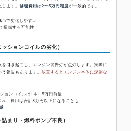
化します。
修理費用は2〜5万円程度
が一般的です。
万kmで劣化しやすい
で損傷する可能性
ニッションコイルの劣化）
火を引き起こし、エンジン警告灯が点灯します。実際に
いう報告もあります。
放置するとエンジン本体に深刻な
ションコイルは1本1.5万円前後
され、費用は合計8万円以上になることも
減
ー詰まり・燃料ポンプ不良）