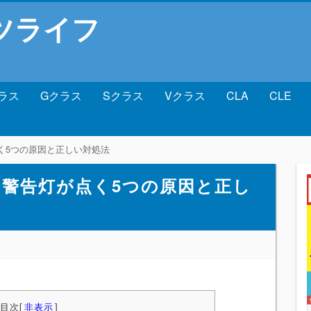
ツライフ
ラス
Gクラス
Sクラス
Vクラス
CLA
CLE
く5つの原因と正しい対処法
ン警告灯が点く5つの原因と正し
目次
[
非表示
]