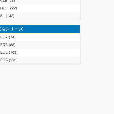
CLE
76
CLS
222
SL
142
EQシリーズ
EQA
74
EQB
88
EQE
103
EQS
115