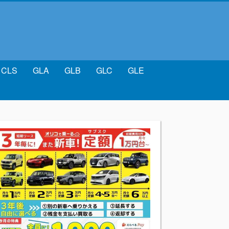
CLS
GLA
GLB
GLC
GLE