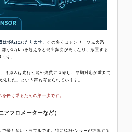
因は多岐にわたります。
その多くはセンサーや点火系、
距離が5万kmを超えると発生頻度が高くなり、放置する
ります。
た。各原因は走行性能や燃費に直結し、早期対応が重要で
上悪化した」という声も寄せられています。
Aを長く乗るための第一歩です。
エアフロメーターなど）
因で最も多いトラブルです。特にO2センサーが故障する