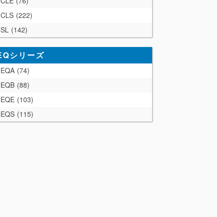
CLE
76
CLS
222
SL
142
EQシリーズ
EQA
74
EQB
88
EQE
103
EQS
115