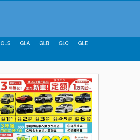
CLS
GLA
GLB
GLC
GLE