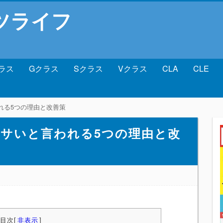
ツライフ
ラス
Gクラス
Sクラス
Vクラス
CLA
CLE
れる5つの理由と改善策
ダサいと言われる5つの理由と改
目次
[
非表示
]