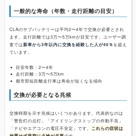
一般的な寿命（年数・走行距離の目安）
CLAのサブバッテリーは平均2〜4年で交換が必要とされ
ます。走行距離では3万〜5万kmが目安です。ユーザー調
査では
新車から3年以内に交換を経験した人が40％
を超え
ています。
目安年数：2〜4年
走行距離：3万〜5万km
都市部短距離走行車は寿命が短くなる傾向
交換が必要となる兆候
交換時期を示す兆候はいくつかあります。代表的なのは
「警告灯の点灯」「アイドリングストップの作動不良」
「ナビやエアコンの電圧不安定」です。
これらの症状は
放置せず早期に点検が必要
です。