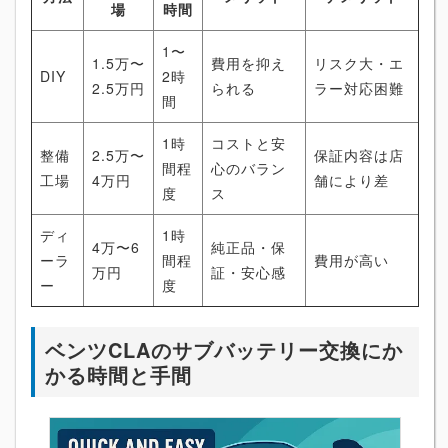
場
時間
1〜
1.5万〜
費用を抑え
リスク大・エ
DIY
2時
2.5万円
られる
ラー対応困難
間
1時
コストと安
整備
2.5万〜
保証内容は店
間程
心のバラン
工場
4万円
舗により差
度
ス
ディ
1時
4万〜6
純正品・保
ーラ
間程
費用が高い
万円
証・安心感
ー
度
ベンツCLAのサブバッテリー交換にか
かる時間と手間