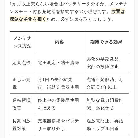
1か月以上乗らない場合はバッテリーを外すか、メンテナ
ンスモード付き充電器を接続するのが理想です。
放置は
深刻な劣化を招く
ため、必ず対策を取りましょう。
メンテナ
内容
期待できる効果
ンス方法
劣化の早期発見、
定期点検
電圧測定・端子清掃
突然の故障防止
正しい充
月1回の長距離走
充電不足解消、寿
電
行、補助充電器使用
命延長1年以上
運転習慣
停止中の電装品使用
無駄な電力消費削
改善
を控える
減、劣化予防
長期間放
充電器接続やバッテ
過放電防止、再始
置対策
リー取り外し
動トラブル回避