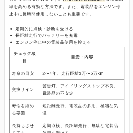
率を高める有効な方法です。また、電装品をエンジン停
止中に長時間使用しないことも重要です。
定期的に点検・診断を受ける
長距離走行でバッテリーを充電
エンジン停止中の電装品使用を控える
チェック項
目安・内容
目
寿命の目安
2〜4年、走行距離3万〜5万km
警告灯、アイドリングストップ不良、
交換サイン
電装品の不安定
寿命を縮め
短距離走行、電装品の多用、極端な気
る要因
温
長持ちさせ
定期点検、長距離走行、無駄な電装品
る工夫
使用を避ける