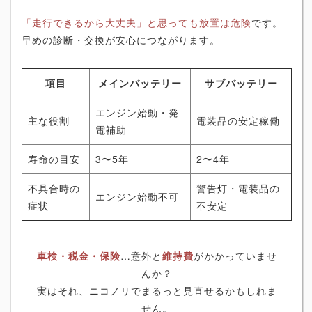
「走行できるから大丈夫」と思っても放置は危険
です。
早めの診断・交換が安心につながります。
項目
メインバッテリー
サブバッテリー
エンジン始動・発
主な役割
電装品の安定稼働
電補助
寿命の目安
3〜5年
2〜4年
不具合時の
警告灯・電装品の
エンジン始動不可
症状
不安定
車検・税金・保険
…意外と
維持費
がかかっていませ
んか？
実はそれ、ニコノリでまるっと見直せるかもしれま
せん。