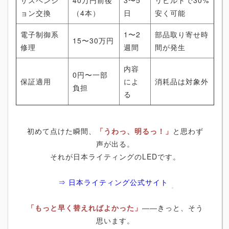
ョン交換
（4本）
日
安く可能
電子制御系
1〜2
部品取り寄せ時
15〜30万円
修理
週間
間が発生
内容
0円〜一部
保証適用
によ
消耗品は対象外
負担
る
初めて点けた瞬間、
「うわっ、明るっ！」
と思わず
声が出る。
それが日本ライティングのLEDです。
⇒ 日本ライティング公式サイト
「もっと早く替えればよかった」
――きっと、そう
思います。