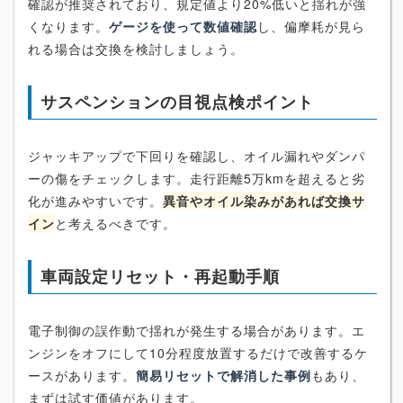
確認が推奨されており、規定値より20%低いと揺れが強
くなります。
ゲージを使って数値確認
し、偏摩耗が見ら
れる場合は交換を検討しましょう。
サスペンションの目視点検ポイント
ジャッキアップで下回りを確認し、オイル漏れやダンパ
ーの傷をチェックします。走行距離5万kmを超えると劣
化が進みやすいです。
異音やオイル染みがあれば交換サ
イン
と考えるべきです。
車両設定リセット・再起動手順
電子制御の誤作動で揺れが発生する場合があります。エ
ンジンをオフにして10分程度放置するだけで改善するケ
ースがあります。
簡易リセットで解消した事例
もあり、
まずは試す価値があります。