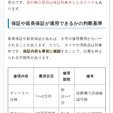
安心です。
並行輸入部品は保証対象外となるケース
もあ
ります。
保証や延長保証が適用できるかの判断基準
新車保証や延長保証があれば、大半の修理費用がカバー
されることがあります。ただし、タイヤや消耗品は対象
外です。
保証内容を事前に確認
することで、出費を抑え
られる可能性があります。
修理
修理内容
費用目安
備考
期間
即
ディーラー
診断機で詳細確
1〜2万円
日〜1
点検
認可能
日
サスペンシ
40万円前後
3〜5
リビルドで30%