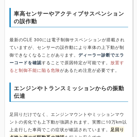
車高センサーやアクティブサスペンション
の誤作動
最新のCLE 300には電子制御サスペンションが搭載され
ていますが、センサーの誤作動により車体の上下動が制
御できなくなることがあります。
ディーラー診断でエラ
ーコードを確認
することで原因特定が可能です。
放置す
ると制御不能に陥る危険
があるため注意が必要です。
エンジンやトランスミッションからの振動
伝達
足回りだけでなく、エンジンマウントやミッションマウ
ントの劣化でも上下動が強調されます。実際に10万km以
上走行した車両でこの症状が確認されています。
足回り
点検と併せて駆動系の確認
を行うと安心です。