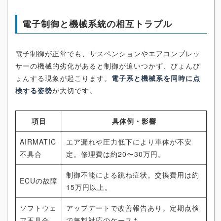
電子制御と機械系統の相互トラブル
電子制御が正常でも、サスペンションやエアコンプレッ
サーの機械的劣化があると制御が追いつかず、ぴょんぴ
ょんする現象が起こります。
電子系と機械系を同時に点
検する姿勢
が大切です。
項目
具体例・影響
AIRMATIC
エア漏れや圧力低下により車体が不安
不具合
定。修理費は約20〜30万円。
制御不能による跳ね症状。交換費用は約
ECUの故障
15万円以上。
ソフトウェ
アップデートで改善報告あり。定期点検
ア不具合
で無料対応のケースも。