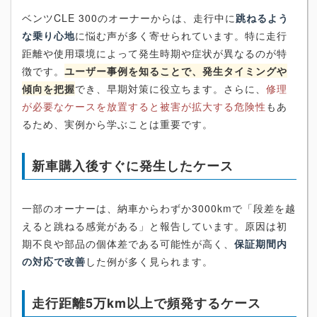
ベンツCLE 300のオーナーからは、走行中に
跳ねるよう
な乗り心地
に悩む声が多く寄せられています。特に走行
距離や使用環境によって発生時期や症状が異なるのが特
徴です。
ユーザー事例を知ることで、発生タイミングや
傾向を把握
でき、早期対策に役立ちます。さらに、
修理
が必要なケースを放置すると被害が拡大する危険性
もあ
るため、実例から学ぶことは重要です。
新車購入後すぐに発生したケース
一部のオーナーは、納車からわずか3000kmで「段差を越
えると跳ねる感覚がある」と報告しています。原因は初
期不良や部品の個体差である可能性が高く、
保証期間内
の対応で改善
した例が多く見られます。
走行距離5万km以上で頻発するケース