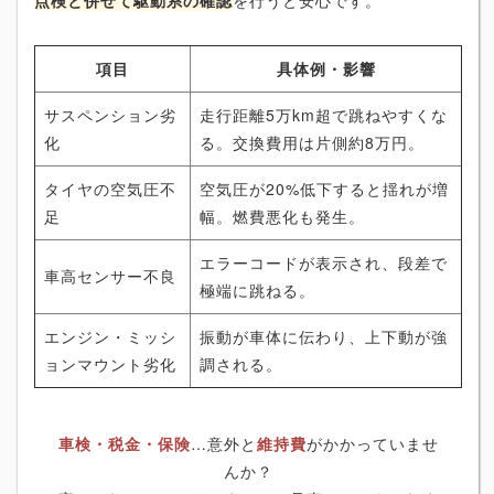
項目
具体例・影響
サスペンション劣
走行距離5万km超で跳ねやすくな
化
る。交換費用は片側約8万円。
タイヤの空気圧不
空気圧が20%低下すると揺れが増
足
幅。燃費悪化も発生。
エラーコードが表示され、段差で
車高センサー不良
極端に跳ねる。
エンジン・ミッシ
振動が車体に伝わり、上下動が強
ョンマウント劣化
調される。
車検・税金・保険
…意外と
維持費
がかかっていませ
んか？