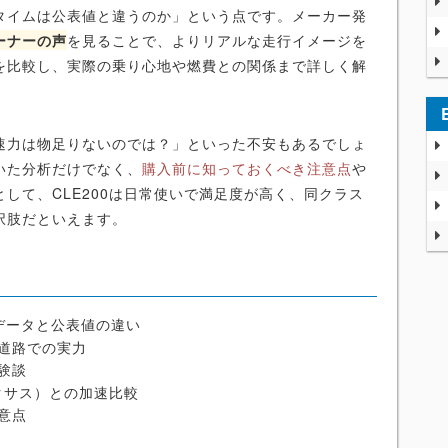
タイムは公表値と違うのか」という点です。メーカー発
ーナーの声
を見ることで、よりリアルな走行イメージを
を比較し、実際の乗り心地や燃費との関係まで詳しく解
速力は物足りないのでは？」といった不安もあるでしょ
いた分析だけでなく、
購入前に知っておくべき注意点
や
して、CLE200は日常使いで満足度が高く、同クラス
択肢だといえます。
実測データと公表値の違い
道路での実力
験談
クサス）との加速比較
意点