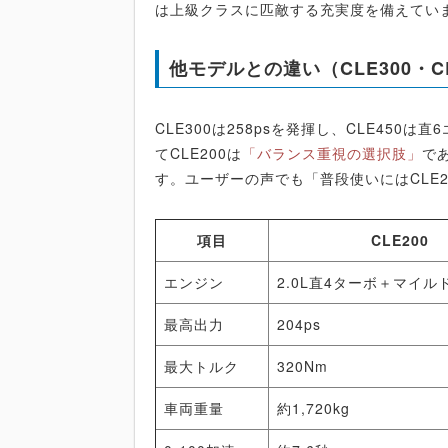
は上級クラスに匹敵する充実度を備えてい
他モデルとの違い（CLE300・C
CLE300は258psを発揮し、CLE450
てCLE200は
「バランス重視の選択肢」
で
す。ユーザーの声でも「普段使いにはCLE
項目
CLE200
エンジン
2.0L直4ターボ＋マイル
最高出力
204ps
最大トルク
320Nm
車両重量
約1,720kg