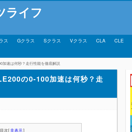
ツライフ
ラス
Gクラス
Sクラス
Vクラス
CLA
CLE
-100加速は何秒？走行性能を徹底解説
200の0-100加速は何秒？走
目次
[
非表示
]