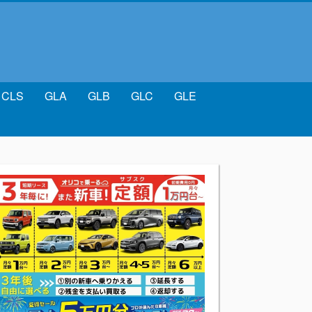
CLS
GLA
GLB
GLC
GLE