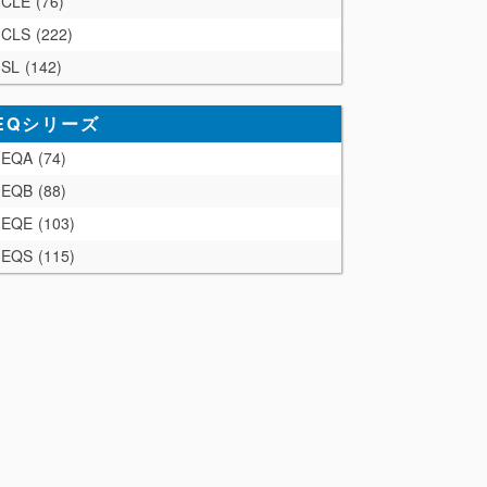
CLE
76
CLS
222
SL
142
EQシリーズ
EQA
74
EQB
88
EQE
103
EQS
115