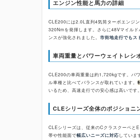
エンジン性能と馬力の詳細
CLE200には2.0L直列4気筒ターボエン
320Nmを発揮します。さらに48Vマイ
ンスが強化されました。
市街地走行でもス
車両重量とパワーウェイトレシ
CLE200の車両重量は約1,720kgです。
ル車種と比べてバランスが取れています。
いるため、高速走行での安心感は高いです
CLEシリーズ全体のポジショニ
CLEシリーズは、従来のCクラスクーペと
帯や性能面で
幅広いニーズに対応
していま