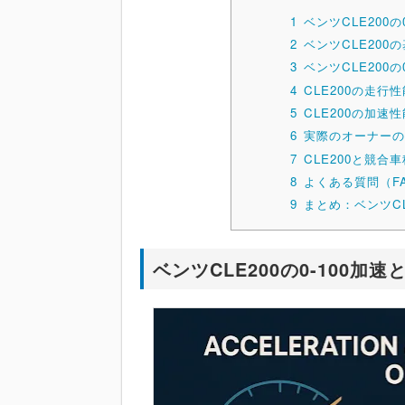
1
ベンツCLE200
2
ベンツCLE200
3
ベンツCLE200の
4
CLE200の走行
5
CLE200の加速
6
実際のオーナーの
7
CLE200と競合車
8
よくある質問（F
9
まとめ：ベンツCL
ベンツCLE200の0-100加