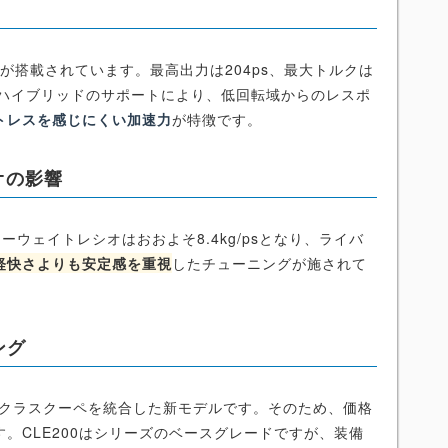
ジンが搭載されています。最高出力は204ps、最大トルクは
ルドハイブリッドのサポートにより、低回転域からのレスポ
トレスを感じにくい加速力
が特徴です。
オの影響
パワーウェイトレシオはおおよそ8.4kg/psとなり、ライバ
軽快さよりも安定感を重視
したチューニングが施されて
。
ング
Eクラスクーペを統合した新モデルです。そのため、価格
す。CLE200はシリーズのベースグレードですが、装備