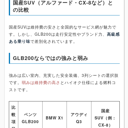
国産SUV（アルファード・CX-8など）と
の比較
国産SUVは維持費の安さと全国的なサービス網が魅力で
す。しかし、GLB200は走行安定性やブランド力、
高級感
ある乗り味
で差別化されています。
GLB200ならではの強みと弱み
強みは広い室内、充実した安全装備、3列シートの選択肢
です。
弱みは維持費の高さ
とハイオク仕様による燃料コ
ストです。
比
国産
較
ベンツ
アウディ
BMW X1
SUV（例：
項
GLB200
Q3
CX-8）