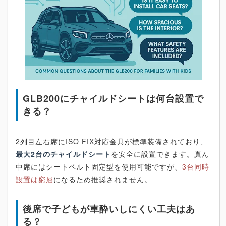
GLB200にチャイルドシートは何台設置で
きる？
2列目左右席にISO FIX対応金具が標準装備されており、
最大2台のチャイルドシート
を安全に設置できます。真ん
中席にはシートベルト固定型を使用可能ですが、
3台同時
設置は窮屈
になるため推奨されません。
後席で子どもが車酔いしにくい工夫はあ
る？