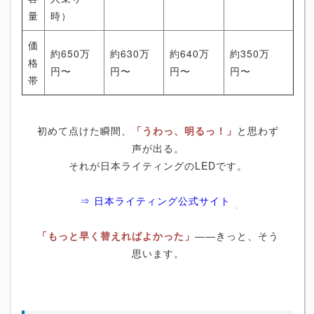
量
時）
価
約650万
約630万
約640万
約350万
格
円〜
円〜
円〜
円〜
帯
初めて点けた瞬間、
「うわっ、明るっ！」
と思わず
声が出る。
それが日本ライティングのLEDです。
⇒ 日本ライティング公式サイト
「もっと早く替えればよかった」
――きっと、そう
思います。