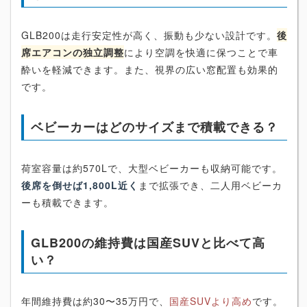
GLB200は走行安定性が高く、振動も少ない設計です。
後
席エアコンの独立調整
により空調を快適に保つことで車
酔いを軽減できます。また、視界の広い窓配置も効果的
です。
ベビーカーはどのサイズまで積載できる？
荷室容量は約570Lで、大型ベビーカーも収納可能です。
後席を倒せば1,800L近く
まで拡張でき、二人用ベビーカ
ーも積載できます。
GLB200の維持費は国産SUVと比べて高
い？
年間維持費は約30〜35万円で、
国産SUVより高め
です。