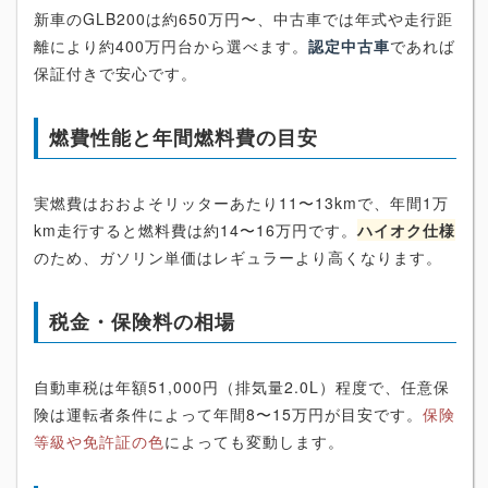
新車のGLB200は約650万円〜、中古車では年式や走行距
離により約400万円台から選べます。
認定中古車
であれば
保証付きで安心です。
燃費性能と年間燃料費の目安
実燃費はおおよそリッターあたり11〜13kmで、年間1万
km走行すると燃料費は約14〜16万円です。
ハイオク仕様
のため、ガソリン単価はレギュラーより高くなります。
税金・保険料の相場
自動車税は年額51,000円（排気量2.0L）程度で、任意保
険は運転者条件によって年間8〜15万円が目安です。
保険
等級や免許証の色
によっても変動します。