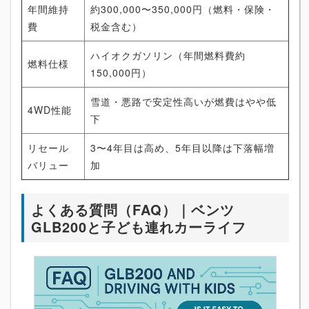
年間維持
約300,000〜350,000円（燃料・保険・
費
税金含む）
ハイオクガソリン（年間燃料費約
燃料仕様
150,000円）
雪道・悪路で安定性高いが燃費はやや低
4WD性能
下
リセール
3〜4年目は高め、5年目以降は下落幅増
バリュー
加
よくある質問（FAQ）｜ベンツ
GLB200と子ども連れカーライフ