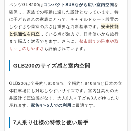
ベンツGLB200は
コンパクトSUVながら広い室内空間
を
確保し、家族での移動に適した設計となっています。特
に子ども連れの家庭にとって、チャイルドシート設置の
しやすさや荷室の広さは重要な判断基準です。
安全性能
と快適性を両立
している点が魅力で、日常使いから旅行
まで幅広く対応できます。さらに、
都市部での駐車や取
り回しのしやすさ
も評価されています。
GLB200のサイズ感と室内空間
GLB200は全長約4,650mm、全幅約1,840mmと日本の立
体駐車場にも対応しやすいサイズです。室内は高めの天
井設計で圧迫感がなく、大人2人＋子ども3人がゆったり
座れます。
家族4〜5人での利用
に最適です。
7人乗り仕様の特徴と使い勝手