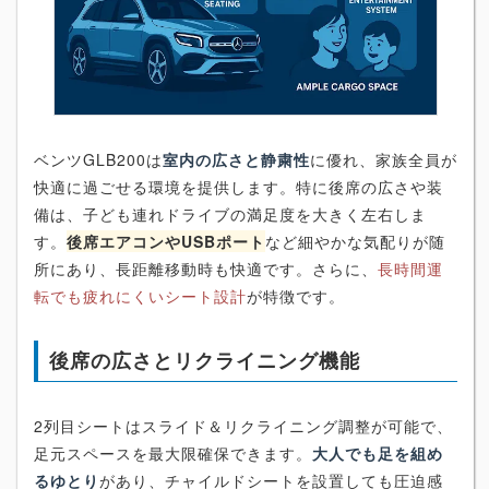
ベンツGLB200は
室内の広さと静粛性
に優れ、家族全員が
快適に過ごせる環境を提供します。特に後席の広さや装
備は、子ども連れドライブの満足度を大きく左右しま
す。
後席エアコンやUSBポート
など細やかな気配りが随
所にあり、長距離移動時も快適です。さらに、
長時間運
転でも疲れにくいシート設計
が特徴です。
後席の広さとリクライニング機能
2列目シートはスライド＆リクライニング調整が可能で、
足元スペースを最大限確保できます。
大人でも足を組め
るゆとり
があり、チャイルドシートを設置しても圧迫感