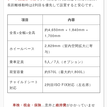
長距離移動時は2列目を優先して設置すると安心です。
項目
内容
約4,650mm × 1,840mm ×
全長×全幅×全高
1,700mm
2,829mm（室内空間拡大に寄
ホイールベース
与）
乗車定員
5人／7人（オプション）
荷室容量
約570L（最大約1,800L）
チャイルドシート
2列目ISO FIX対応（左右席）
対応
車検・税金・保険
…意外と
維持費
がかかっていませ