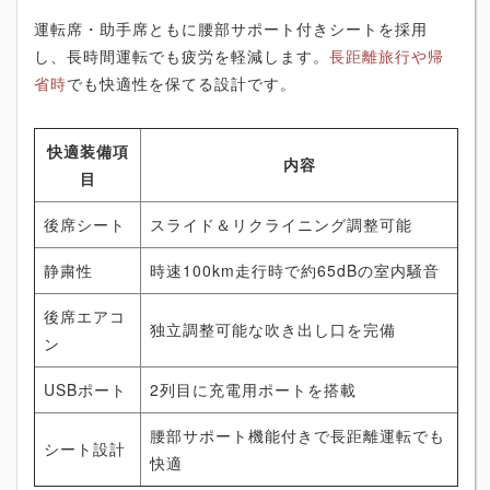
運転席・助手席ともに腰部サポート付きシートを採用
し、長時間運転でも疲労を軽減します。
長距離旅行や帰
省時
でも快適性を保てる設計です。
快適装備項
内容
目
後席シート
スライド＆リクライニング調整可能
静粛性
時速100km走行時で約65dBの室内騒音
後席エアコ
独立調整可能な吹き出し口を完備
ン
USBポート
2列目に充電用ポートを搭載
腰部サポート機能付きで長距離運転でも
シート設計
快適