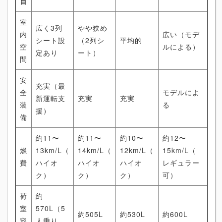
目
室
広く3列
やや狭め
内
広い（モデ
シート設
（2列シ
平均的
空
ルによる）
定あり
ート）
間
安
充実（最
全
モデルによ
新運転支
充実
充実
装
る
援）
備
約11〜
約11〜
約10〜
約12〜
燃
13km/L（
14km/L（
12km/L（
15km/L（
費
ハイオ
ハイオ
ハイオ
レギュラー
ク）
ク）
ク）
可）
荷
約
室
570L（5
約505L
約530L
約600L
容
人乗り