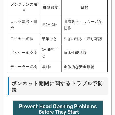
メンテナンス項
推奨頻度
目的
目
ロック清掃・潤
固着防止・スムーズな
年2〜3回
滑
動作
ワイヤー点検
半年ごと
引きの軽さ・戻り確認
3〜5年ご
ゴムシール交換
防水性能維持
と
ディーラー点検
年1回
全体的な安全確認
ボンネット開閉に関するトラブル予防
策