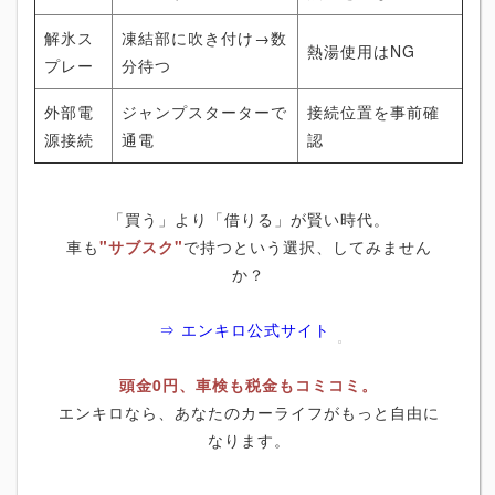
解氷ス
凍結部に吹き付け→数
熱湯使用はNG
プレー
分待つ
外部電
ジャンプスターターで
接続位置を事前確
源接続
通電
認
「買う」より「借りる」が賢い時代。
車も
"サブスク"
で持つという選択、してみません
か？
⇒ エンキロ公式サイト
頭金0円、車検も税金もコミコミ。
エンキロなら、あなたのカーライフがもっと自由に
なります。