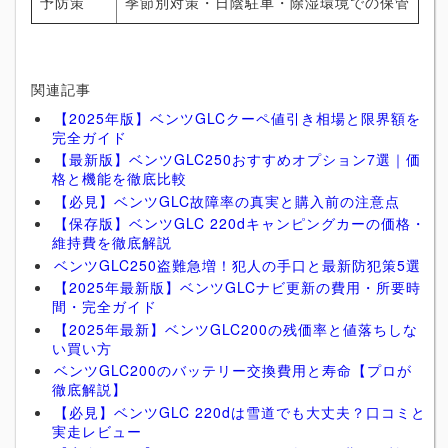
予防策
季節別対策・日陰駐車・除湿環境での保管
関連記事
【2025年版】ベンツGLCクーペ値引き相場と限界額を
完全ガイド
【最新版】ベンツGLC250おすすめオプション7選｜価
格と機能を徹底比較
【必見】ベンツGLC故障率の真実と購入前の注意点
【保存版】ベンツGLC 220dキャンピングカーの価格・
維持費を徹底解説
ベンツGLC250盗難急増！犯人の手口と最新防犯策5選
【2025年最新版】ベンツGLCナビ更新の費用・所要時
間・完全ガイド
【2025年最新】ベンツGLC200の残価率と値落ちしな
い買い方
ベンツGLC200のバッテリー交換費用と寿命【プロが
徹底解説】
【必見】ベンツGLC 220dは雪道でも大丈夫？口コミと
実走レビュー