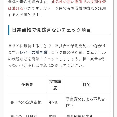
機構の寿命を縮めます。
通気性の悪い場所での長期保管
は避ける
べきです。ガレージ内でも除湿機や換気を活用
すると効果的です。
日常点検で見逃さないチェック項目
日常的に確認することで、不具合の早期発見につながり
ます。
レバーの引き感
、ロック部の見た目、ゴムシール
の状態などを簡単にチェックしましょう。特に異音や引
っ掛かりがあれば早急に対処してください。
実施頻
予防策
目的
度
季節変化による不具合
春・秋の定期点検
年2回
防止
夏場の日陰駐車
常時
潤滑剤揮発防止