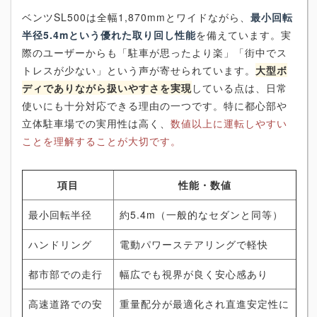
ベンツSL500は全幅1,870mmとワイドながら、
最小回転
半径5.4mという優れた取り回し性能
を備えています。実
際のユーザーからも「駐車が思ったより楽」「街中でス
トレスが少ない」という声が寄せられています。
大型ボ
ディでありながら扱いやすさを実現
している点は、日常
使いにも十分対応できる理由の一つです。特に都心部や
立体駐車場での実用性は高く、
数値以上に運転しやすい
ことを理解することが大切です。
項目
性能・数値
最小回転半径
約5.4m（一般的なセダンと同等）
ハンドリング
電動パワーステアリングで軽快
都市部での走行
幅広でも視界が良く安心感あり
高速道路での安
重量配分が最適化され直進安定性に