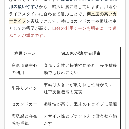
用の扱いやすさ
から、幅広い層に適しています。用途や
ライフスタイルに合わせて選ぶことで、
満足度の高いカ
ーライフ
を実現できます。特にセカンドカーや趣味の車
としての需要が高く、
自分の利用シーンを明確にして選
ぶことが重要です。
利用シーン
SL500が適する理由
高速道路中心
直進安定性と快適性に優れ、長距離移
の利用
動でも疲れにくい
車幅は大きいが取り回し性能が良く、
街乗りメイン
駐車支援機能も充実
セカンドカー
趣味性が高く、週末のドライブに最適
高級感と存在
デザイン性とブランド力で所有欲を満
感を重視
たす