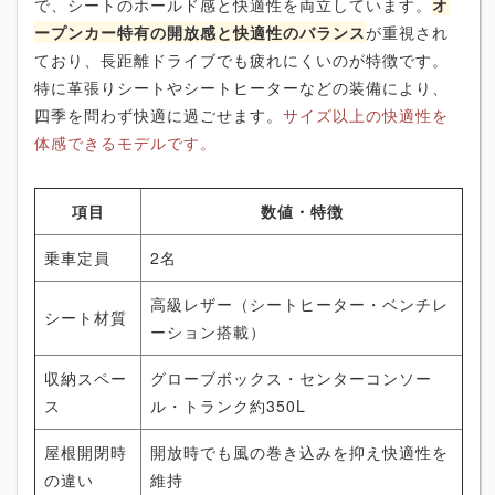
で、シートのホールド感と快適性を両立しています。
オ
ープンカー特有の開放感と快適性のバランス
が重視され
ており、長距離ドライブでも疲れにくいのが特徴です。
特に革張りシートやシートヒーターなどの装備により、
四季を問わず快適に過ごせます。
サイズ以上の快適性を
体感できるモデルです。
項目
数値・特徴
乗車定員
2名
高級レザー（シートヒーター・ベンチレ
シート材質
ーション搭載）
収納スペー
グローブボックス・センターコンソー
ス
ル・トランク約350L
屋根開閉時
開放時でも風の巻き込みを抑え快適性を
の違い
維持