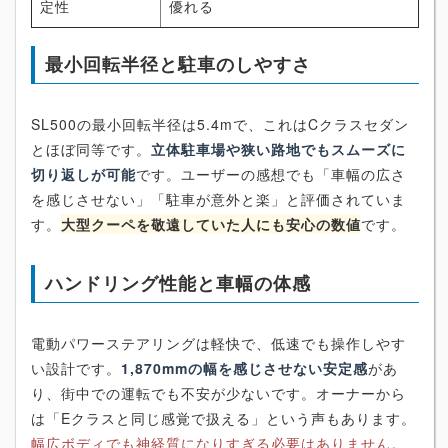
定性
優れる
最小回転半径と駐車のしやすさ
SL500の最小回転半径は5.4mで、これはCクラスセダン
とほぼ同等です。
立体駐車場や狭い路地でもスムーズに
切り返しが可能
です。ユーザーの感想でも「車幅の広さ
を感じさせない」「駐車が意外と楽」と評価されていま
す。
大型クーペを敬遠していた人にも安心の数値
です。
ハンドリング性能と車幅の体感
電動パワーステアリングは軽快で、低速でも操作しやす
い設計です。
1,870mmの幅を感じさせない安定感
があ
り、街中での運転でも不安が少ないです。オーナーから
は「Eクラスと同じ感覚で扱える」という声もあります。
幅広ボディでも神経質になりすぎる必要はありません。