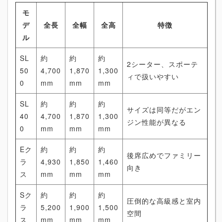
モ
デ
全長
全幅
全高
特徴
ル
SL
約
約
約
2シーター、スポーテ
50
4,700
1,870
1,300
ィで扱いやすい
0
mm
mm
mm
SL
約
約
約
サイズは同等だがエン
40
4,700
1,870
1,300
ジン性能が異なる
0
mm
mm
mm
Eク
約
約
約
後席広めでファミリー
ラ
4,930
1,850
1,460
向き
ス
mm
mm
mm
Sク
約
約
約
圧倒的な高級感と室内
ラ
5,200
1,900
1,500
空間
ス
mm
mm
mm