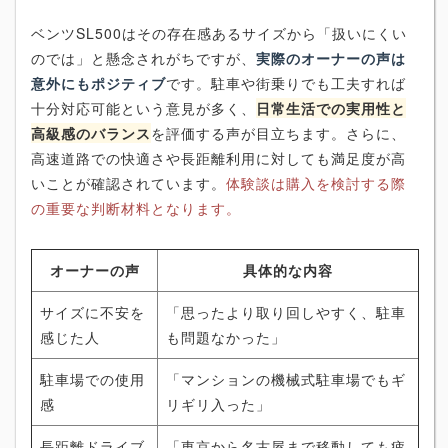
ベンツSL500はその存在感あるサイズから「扱いにくい
のでは」と懸念されがちですが、
実際のオーナーの声は
意外にもポジティブ
です。駐車や街乗りでも工夫すれば
十分対応可能という意見が多く、
日常生活での実用性と
高級感のバランス
を評価する声が目立ちます。さらに、
高速道路での快適さや長距離利用に対しても満足度が高
いことが確認されています。
体験談は購入を検討する際
の重要な判断材料となります。
オーナーの声
具体的な内容
サイズに不安を
「思ったより取り回しやすく、駐車
感じた人
も問題なかった」
駐車場での使用
「マンションの機械式駐車場でもギ
感
リギリ入った」
長距離ドライブ
「東京から名古屋まで移動しても疲