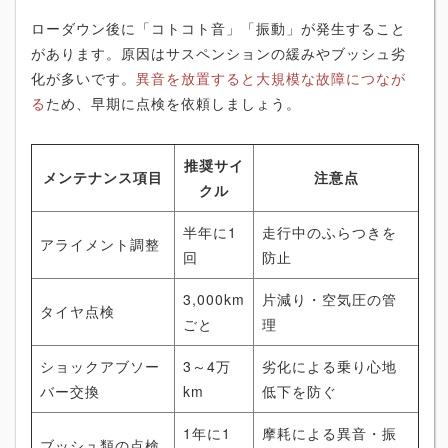
ローダウン後に「コトコト音」「振動」が発生すること
があります。原因はサスペンションの緩みやブッシュ劣
化が多いです。
異音を放置すると大規模な故障につなが
る
ため、早期に点検を依頼しましょう。
推奨サイ
メンテナンス項目
注意点
クル
半年に1
走行中のふらつきを
アライメント調整
回
防止
3,000km
片減り・空気圧の管
タイヤ点検
ごと
理
ショックアブソー
3～4万
劣化による乗り心地
バー交換
km
低下を防ぐ
1年に1
摩耗による異音・振
ブッシュ類の点検