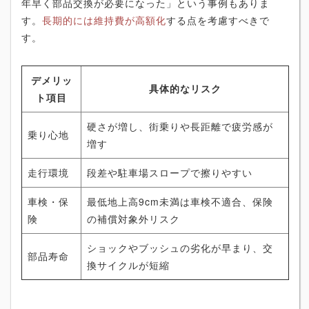
年早く部品交換が必要になった」という事例もありま
す。
長期的には維持費が高額化
する点を考慮すべきで
す。
デメリッ
具体的なリスク
ト項目
硬さが増し、街乗りや長距離で疲労感が
乗り心地
増す
走行環境
段差や駐車場スロープで擦りやすい
車検・保
最低地上高9cm未満は車検不適合、保険
険
の補償対象外リスク
ショックやブッシュの劣化が早まり、交
部品寿命
換サイクルが短縮