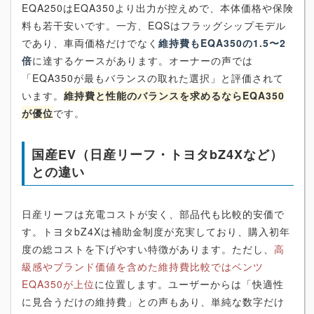
EQA250はEQA350より出力が控えめで、本体価格や保険
料も若干安いです。一方、EQSはフラッグシップモデル
であり、車両価格だけでなく
維持費もEQA350の1.5〜2
倍
に達するケースがあります。オーナーの声では
「EQA350が最もバランスの取れた選択」と評価されて
います。
維持費と性能のバランスを求めるならEQA350
が優位
です。
国産EV（日産リーフ・トヨタbZ4Xなど）
との違い
日産リーフは充電コストが安く、部品代も比較的安価で
す。トヨタbZ4Xは補助金制度が充実しており、購入初年
度の総コストを下げやすい特徴があります。ただし、
高
級感やブランド価値を含めた維持費比較ではベンツ
EQA350が上位
に位置します。ユーザーからは「快適性
に見合うだけの維持費」との声もあり、単純な数字だけ