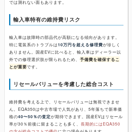
では測れない面もあります。
輸入車特有の維持費リスク
輸入車は故障時の部品代が高額になる傾向があります。
特に電装系のトラブルは
10万円を超える修理費
が珍しく
ありません。国産EVに比べると、輸入車はディーラー以
外での修理選択肢が限られるため、
予備費を確保するこ
とが重要
です。
リセールバリューを考慮した総合コスト
維持費を考える上で、リセールバリューは無視できませ
ん。EQA350は中古市場で人気があり、5年落ちで新車価
格の
40〜50％の査定
が期待できます。国産EVはリセール
率が30％前後に留まることも多く、
長期的にはEQA350
の方が総合コストで優位
に立つ場合があります。