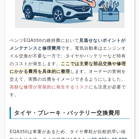
ベンツEQA350の維持費において
見逃せないポイントが
メンテナンスと修理費用
です。電気自動車はエンジンオ
イル交換が不要な一方で、タイヤやバッテリーなど特有
のコストが発生します。
ここでは主要な部品交換や修理
にかかる費用を具体的に整理
します。オーナーの実例を
交えて、実際の出費をイメージできるようにしました。
高額な修理が突発的に発生するリスク
にも注意が必要で
す。
タイヤ・ブレーキ・バッテリー交換費用
EQA350は車重があるため、タイヤ摩耗が比較的早い傾
向にあります。タイヤ交換は1本あたり
30,000〜40,000