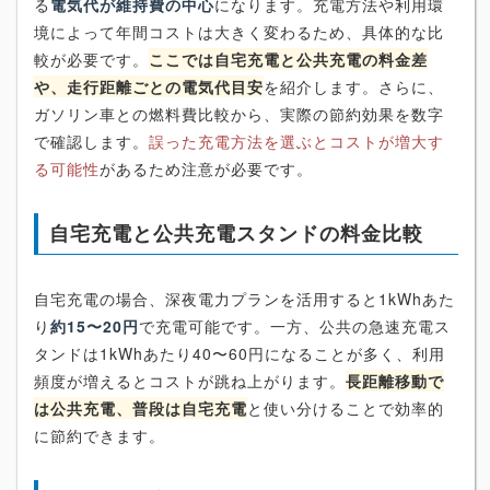
る
電気代が維持費の中心
になります。充電方法や利用環
境によって年間コストは大きく変わるため、具体的な比
較が必要です。
ここでは自宅充電と公共充電の料金差
や、走行距離ごとの電気代目安
を紹介します。さらに、
ガソリン車との燃料費比較から、実際の節約効果を数字
で確認します。
誤った充電方法を選ぶとコストが増大す
る可能性
があるため注意が必要です。
自宅充電と公共充電スタンドの料金比較
自宅充電の場合、深夜電力プランを活用すると1kWhあた
り
約15〜20円
で充電可能です。一方、公共の急速充電ス
タンドは1kWhあたり40〜60円になることが多く、利用
頻度が増えるとコストが跳ね上がります。
長距離移動で
は公共充電、普段は自宅充電
と使い分けることで効率的
に節約できます。