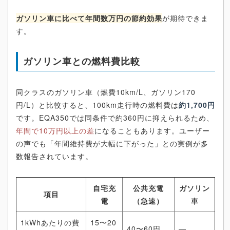
ガソリン車に比べて年間数万円の節約効果
が期待できま
す。
ガソリン車との燃料費比較
同クラスのガソリン車（燃費10km/L、ガソリン170
円/L）と比較すると、100km走行時の燃料費は
約1,700円
です。EQA350では同条件で約360円に抑えられるため、
年間で10万円以上の差
になることもあります。ユーザー
の声でも「年間維持費が大幅に下がった」との実例が多
数報告されています。
自宅充
公共充電
ガソリン
項目
電
（急速）
車
1kWhあたりの費
15〜20
40〜60円
―