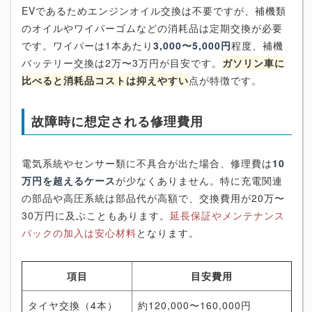
EVであるためエンジンオイル交換は不要ですが、補機類
のオイルやワイパーゴムなどの消耗品は定期交換が必要
です。ワイパーは1本あたり
3,000〜5,000円
程度、補機
バッテリー交換は2万〜3万円が目安です。
ガソリン車に
比べると消耗品コストは抑えやすい
点が特徴です。
故障時に想定される修理費用
電気系統やセンサー類に不具合が出た場合、修理費は
10
万円を超えるケース
が少なくありません。特に充電関連
の部品や高圧系統は部品代が高額で、交換費用が20万〜
30万円に及ぶこともあります。
延長保証やメンテナンス
パックの加入は安心材料
となります。
項目
目安費用
タイヤ交換（4本）
約120,000〜160,000円