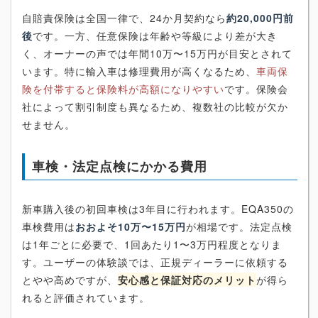
自賠責保険は全国一律で、24か月契約なら
約20,000円前
後
です。一方、任意保険は年齢や等級により差が大き
く、オーナーの声では年間10万〜15万円が目安とされて
います。特に輸入車は修理費用が高くなるため、
車両保
険を付帯すると保険料が高額になりやすい
です。保険会
社によって割引制度も異なるため、複数社の比較が欠か
せません。
車検・法定点検にかかる費用
新車購入後の初回車検は3年目に行われます。EQA350の
車検費用は
おおよそ10万〜15万円
が相場です。法定点検
は1年ごとに必要で、1回あたり1〜3万円程度となりま
す。ユーザーの体験談では、正規ディーラーに依頼する
とやや高めですが、
安心感と保証対応のメリット
が得ら
れると評価されています。