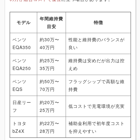
年間維持費
モデル
特徴
目安
ベンツ
約30万〜
性能と維持費のバランスが
EQA350
40万円
良い
ベンツ
約25万〜
維持費は安めだが出力は控
EQA250
35万円
えめ
ベンツ
約50万〜
フラッグシップで高額な維
EQS
70万円
持費
日産リー
約20万〜
低コストで充電環境が充実
フ
25万円
トヨタ
約22万〜
補助金利用で初年度コスト
bZ4X
28万円
を抑えやすい