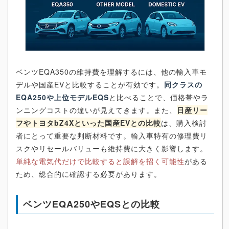
ベンツEQA350の維持費を理解するには、他の輸入車モ
デルや国産EVと比較することが有効です。
同クラスの
EQA250や上位モデルEQS
と比べることで、価格帯やラ
ンニングコストの違いが見えてきます。また、
日産リー
フやトヨタbZ4Xといった国産EVとの比較
は、購入検討
者にとって重要な判断材料です。輸入車特有の修理費リ
スクやリセールバリューも維持費に大きく影響します。
単純な電気代だけで比較すると誤解を招く可能性
がある
ため、総合的に確認する必要があります。
ベンツEQA250やEQSとの比較