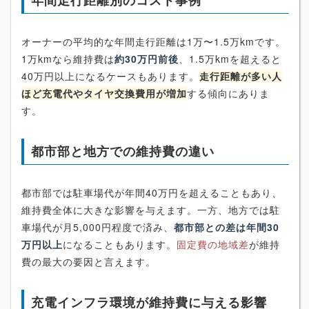
年間走行距離別のコスト事例
オーナーの平均的な年間走行距離は1万〜1.5万kmです。
1万kmなら維持費は
約30万円前後
、1.5万kmを超えると
40万円以上になるケースもあります。
走行距離が多い人
ほど充電代やタイヤ交換費用が増加
する傾向にありま
す。
都市部と地方での維持費の違い
都市部では駐車場代が年間40万円を超えることもあり、
維持費全体に大きな影響を与えます。一方、地方では駐
車場代が月5,000円程度で済み、
都市部との差は年間30
万円以上
になることもあります。
固定費の地域差
が維持
費の最大の要因と言えます。
充電インフラ環境が維持費に与える影響