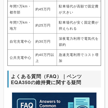
年間1万km・
駐車場代が高額で固定費
約45万円
都市部
が大きい
年間1万km・
駐車場代が安く固定費が
約25万円
地方
抑えられる
深夜電力利用で電気代を
自宅充電中心
約30万円
節約
約40万円以
急速充電利用でコスト増
公共充電中心
上
加
よくある質問（FAQ）｜ベンツ
EQA350の維持費に関する疑問