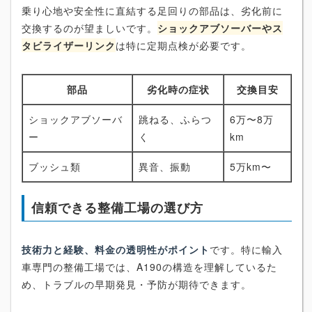
乗り心地や安全性に直結する足回りの部品は、劣化前に
交換するのが望ましいです。
ショックアブソーバーやス
タビライザーリンク
は特に定期点検が必要です。
部品
劣化時の症状
交換目安
ショックアブソーバ
跳ねる、ふらつ
6万〜8万
ー
く
km
ブッシュ類
異音、振動
5万km〜
信頼できる整備工場の選び方
技術力と経験、料金の透明性がポイント
です。特に輸入
車専門の整備工場では、A190の構造を理解しているた
め、トラブルの早期発見・予防が期待できます。