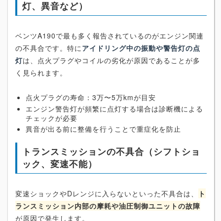
灯、異音など）
ベンツA190で最も多く報告されているのがエンジン関連
の不具合です。特に
アイドリング中の振動や警告灯の点
灯
は、点火プラグやコイルの劣化が原因であることが多
く見られます。
点火プラグの寿命：3万〜5万kmが目安
エンジン警告灯が頻繁に点灯する場合は診断機による
チェックが必要
異音が出る前に整備を行うことで重症化を防止
トランスミッションの不具合（シフトショ
ック、変速不能）
変速ショックやDレンジに入らないといった不具合は、
ト
ランスミッション内部の摩耗や油圧制御ユニットの故障
が原因で発生します。