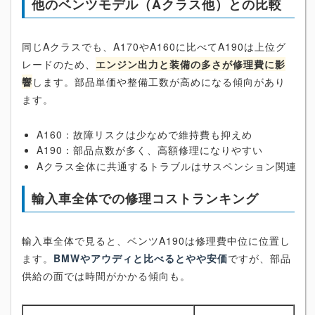
他のベンツモデル（Aクラス他）との比較
同じAクラスでも、A170やA160に比べてA190は上位グ
レードのため、
エンジン出力と装備の多さが修理費に影
響
します。部品単価や整備工数が高めになる傾向があり
ます。
A160：故障リスクは少なめで維持費も抑えめ
A190：部品点数が多く、高額修理になりやすい
Aクラス全体に共通するトラブルはサスペンション関連
輸入車全体での修理コストランキング
輸入車全体で見ると、ベンツA190は修理費中位に位置し
ます。
BMWやアウディと比べるとやや安価
ですが、部品
供給の面では時間がかかる傾向も。