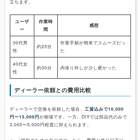
立ちます。
ユーザ
作業時
感想
ー
間
30代男
作業手順が簡単でスムーズだっ
約25分
性
た
40代女
約30分
内張り外しが少し硬かった
性
ディーラー依頼との費用比較
ディーラーで交換を依頼した場合、
工賃込みで10,000
円〜15,000円
が相場です。一方、DIYでは部品代のみで
3,000〜5,000円程度に抑えられます。
「節約のために自分でやったら、費用が半分以下に」