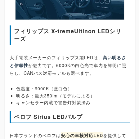
フィリップス X-tremeUltinon LEDシリ
ーズ
大手電装メーカーのフィリップス製LEDは、
高い明るさ
と信頼性
が魅力です。6000Kの白色光で車内を鮮明に照
らし、CANバス対応モデルも選べます。
色温度：6000K（昼白色）
明るさ：最大350lm（モデルによる）
キャンセラー内蔵で警告灯対策済み
ベロフ Sirius LEDバルブ
日本ブランドのベロフは
安心の車検対応LED
を提供して