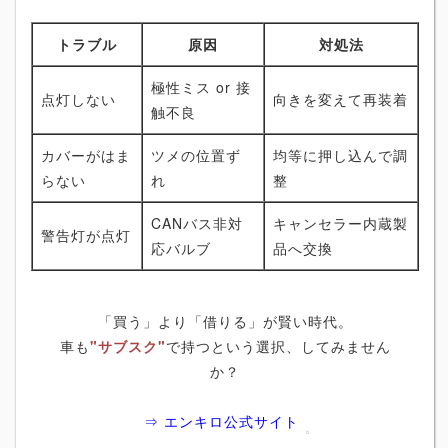
トラブル
原因
対処法
極性ミス or 接
点灯しない
向きを変えて再装着
触不良
カバーがはま
ツメの位置ず
均等に押し込んで調
らない
れ
整
CANバス非対
キャンセラー内蔵製
警告灯が点灯
応バルブ
品へ交換
「買う」より「借りる」が賢い時代。
車も
"サブスク"
で持つという選択、してみません
か？
⇒ エンキロ公式サイト