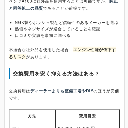
ベンツA180に社外品を使用することは可能ですが、
純正
と同等以上の品質
であることが前提です。
NGK製やボッシュ製など信頼性のあるメーカーを選ぶ
熱価やネジサイズが適合していることを確認
口コミや実績を事前に調べる
不適合な社外品を使用した場合、
エンジン性能が低下す
るリスク
があります。
交換費用を安く抑える方法はある？
交換費用は
ディーラーよりも整備工場やDIY
のほうが安価
です。
方法
費用目安
ディーラー
30,000〜45,000円