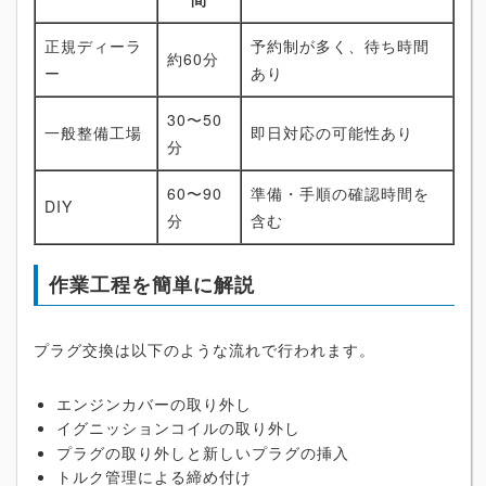
正規ディーラ
予約制が多く、待ち時間
約60分
ー
あり
30〜50
一般整備工場
即日対応の可能性あり
分
60〜90
準備・手順の確認時間を
DIY
分
含む
作業工程を簡単に解説
プラグ交換は以下のような流れで行われます。
エンジンカバーの取り外し
イグニッションコイルの取り外し
プラグの取り外しと新しいプラグの挿入
トルク管理による締め付け