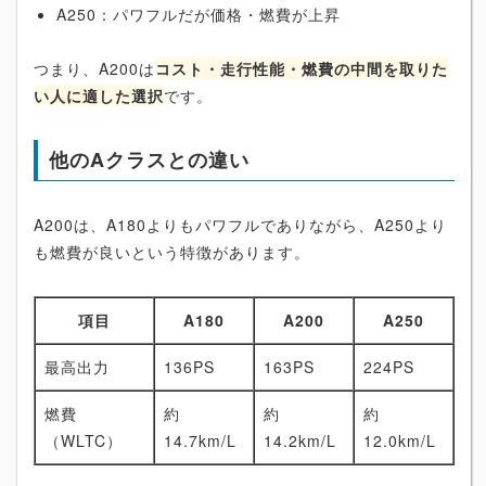
A250：パワフルだが価格・燃費が上昇
つまり、A200は
コスト・走行性能・燃費の中間を取りた
い人に適した選択
です。
他のAクラスとの違い
A200は、A180よりもパワフルでありながら、A250より
も燃費が良いという特徴があります。
項目
A180
A200
A250
最高出力
136PS
163PS
224PS
燃費
約
約
約
（WLTC）
14.7km/L
14.2km/L
12.0km/L