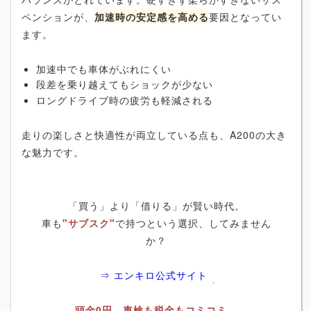
ペンションが、
加速時の安定感を高める
要因となってい
ます。
加速中でも車体がぶれにくい
段差を乗り越えてもショックが少ない
ロングドライブ時の疲労も軽減される
走りの楽しさと快適性が両立している点も、A200の大き
な魅力です。
「買う」より「借りる」が賢い時代。
車も
"サブスク"
で持つという選択、してみません
か？
⇒ エンキロ公式サイト
頭金0円、車検も税金もコミコミ。