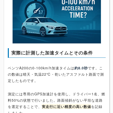
実際に計測した加速タイムとその条件
ベンツA200の0-100km/h加速タイムは
約8.0秒
です。こ
の数値は晴天・気温22℃・乾いたアスファルト路面で測
定したものです。
測定には専用のGPS加速計を使用し、ドライバー1名、燃
料50%の状態で行いました。路面傾斜がない平坦な道路
を選定することで、
実走行に近い精度の高い数値
を記録
しました。