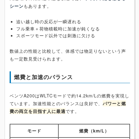
シーン
もあります。
追い越し時の反応が一瞬遅れる
フル乗車＋荷物積載時に加速が鈍くなる
スポーツモード以外では刺激に欠ける
数値上の性能と比較して、体感では物足りないという声
も一定数見受けられます。
燃費と加速のバランス
ベンツA200はWLTCモードで約14.2km/Lの燃費を実現し
ています。加速性能とのバランスは良好で、
パワーと燃
費の両立を目指す人に最適
です。
モード
燃費（km/L）