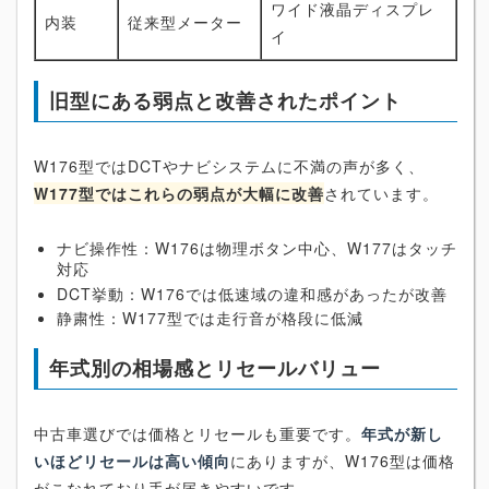
ワイド液晶ディスプレ
内装
従来型メーター
イ
旧型にある弱点と改善されたポイント
W176型ではDCTやナビシステムに不満の声が多く、
W177型ではこれらの弱点が大幅に改善
されています。
ナビ操作性：W176は物理ボタン中心、W177はタッチ
対応
DCT挙動：W176では低速域の違和感があったが改善
静粛性：W177型では走行音が格段に低減
年式別の相場感とリセールバリュー
中古車選びでは価格とリセールも重要です。
年式が新し
いほどリセールは高い傾向
にありますが、W176型は価格
がこなれており手が届きやすいです。