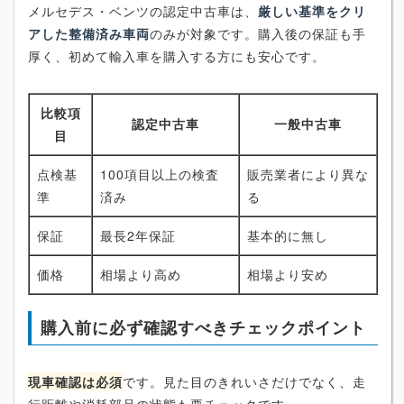
メルセデス・ベンツの認定中古車は、
厳しい基準をクリ
アした整備済み車両
のみが対象です。購入後の保証も手
厚く、初めて輸入車を購入する方にも安心です。
比較項
認定中古車
一般中古車
目
点検基
100項目以上の検査
販売業者により異な
準
済み
る
保証
最長2年保証
基本的に無し
価格
相場より高め
相場より安め
購入前に必ず確認すべきチェックポイント
現車確認は必須
です。見た目のきれいさだけでなく、走