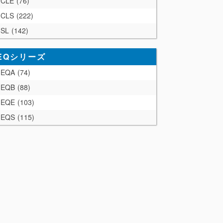
CLE
76
CLS
222
SL
142
EQシリーズ
EQA
74
EQB
88
EQE
103
EQS
115