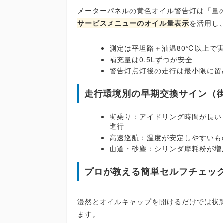
メーターパネルの黄色オイル警告灯は「量
サービスメニューのオイル量表示
を活用し
測定は平坦路＋油温80℃以上で
補充量は0.5Lずつが安全
警告灯点灯後の走行は最小限に留
走行環境別の早期交換サイン（
街乗り：アイドリング時間が長いと
進行
高速巡航：温度が安定しやすいものの
山道・砂塵：シリンダ摩耗粉が増
プロが教える簡単セルフチェッ
漫然とオイルキャップを開けるだけでは状
ます。