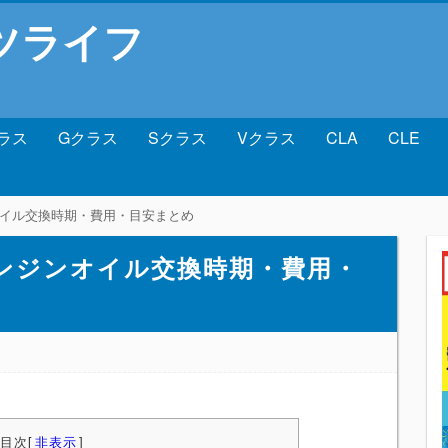
ツライフ
ラス
Gクラス
Sクラス
Vクラス
CLA
CLE
ンオイル交換時期・費用・目安まとめ
のエンジンオイル交換時期・費用・
目次
[
非表示
]