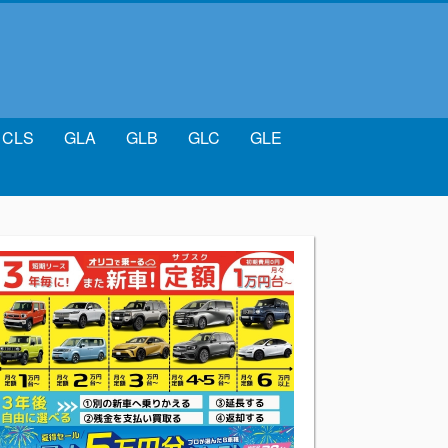
CLS
GLA
GLB
GLC
GLE