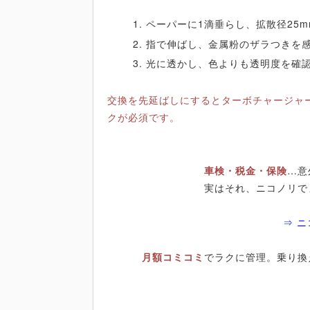
ペーパーに1滴垂らし、拡散径25
指で伸ばし、金属粉のザラつきを
光に透かし、色よりも透明度を確
交換を先延ばしにするとターボチャージャ
クが必須です。
車検・税金・保険
…意
実はそれ、ニコノリで
⇒ 
月額コミコミ
でラクに管理。乗り換