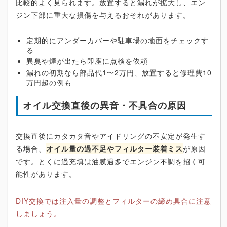
比較的よく見られます。放置すると漏れが拡大し、エン
ジン下部に重大な損傷を与えるおそれがあります。
定期的にアンダーカバーや駐車場の地面をチェックす
る
異臭や煙が出たら即座に点検を依頼
漏れの初期なら部品代1〜2万円、放置すると修理費10
万円超の例も
オイル交換直後の異音・不具合の原因
交換直後にカタカタ音やアイドリングの不安定が発生す
る場合、
オイル量の過不足やフィルター装着ミス
が原因
です。とくに過充填は油膜過多でエンジン不調を招く可
能性があります。
DIY交換では注入量の調整とフィルターの締め具合に注意
しましょう。