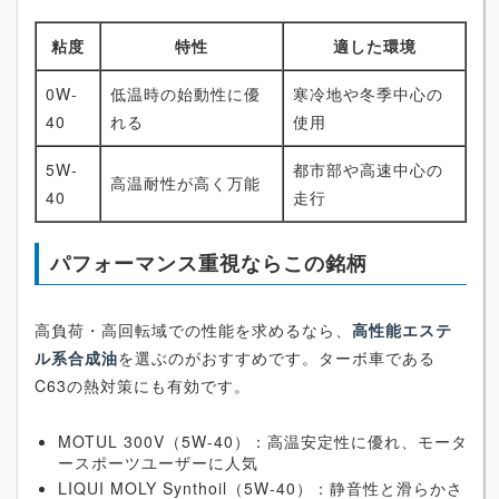
粘度
特性
適した環境
0W-
低温時の始動性に優
寒冷地や冬季中心の
40
れる
使用
5W-
都市部や高速中心の
高温耐性が高く万能
40
走行
パフォーマンス重視ならこの銘柄
高負荷・高回転域での性能を求めるなら、
高性能エステ
ル系合成油
を選ぶのがおすすめです。ターボ車である
C63の熱対策にも有効です。
MOTUL 300V（5W-40）：高温安定性に優れ、モータ
ースポーツユーザーに人気
LIQUI MOLY Synthoil（5W-40）：静音性と滑らかさ