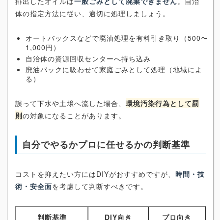
排出したオイルは
一般ごみとして廃棄できません
。自治
体の指定方法に従い、適切に処理しましょう。
オートバックスなどで廃油処理を有料引き取り（500〜
1,000円）
自治体の資源回収センターへ持ち込み
廃油パックに吸わせて家庭ごみとして処理（地域によ
る）
誤って下水や土壌へ流した場合、
環境汚染行為として罰
則
の対象になることがあります。
自分でやるかプロに任せるかの判断基準
コストを抑えたい方にはDIYがおすすめですが、
時間・技
術・安全面
を考慮して判断すべきです。
判断基準
DIY向き
プロ向き