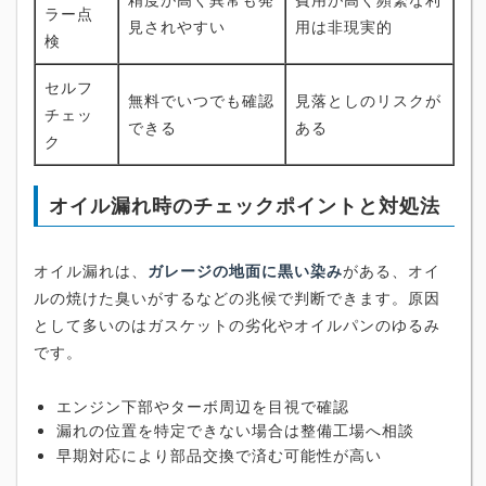
ラー点
見されやすい
用は非現実的
検
セルフ
無料でいつでも確認
見落としのリスクが
チェッ
できる
ある
ク
オイル漏れ時のチェックポイントと対処法
オイル漏れは、
ガレージの地面に黒い染み
がある、オイ
ルの焼けた臭いがするなどの兆候で判断できます。原因
として多いのはガスケットの劣化やオイルパンのゆるみ
です。
エンジン下部やターボ周辺を目視で確認
漏れの位置を特定できない場合は整備工場へ相談
早期対応により部品交換で済む可能性が高い