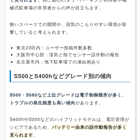
械式駐車場の常用者からの声が目立ちます。
狭いスペースでの開閉や、湿気のこもりやすい環境が影
響していると考えられます。
東京23区内：ユーザー投稿件数多数
大阪市中心部：湿気と熱でセンサー誤作動の報告
名古屋市内：地下駐車場での凍結例あり
S500とS400hなどグレード別の傾向
S500・S580など上位グレードは電子制御箇所が多く、
トラブルの発生頻度も高い傾向
があります。
S400hやS300などのハイブリッドモデルは、電圧管理が
シビアであるため、
バッテリー由来の誤作動報告が多く
見られます
。