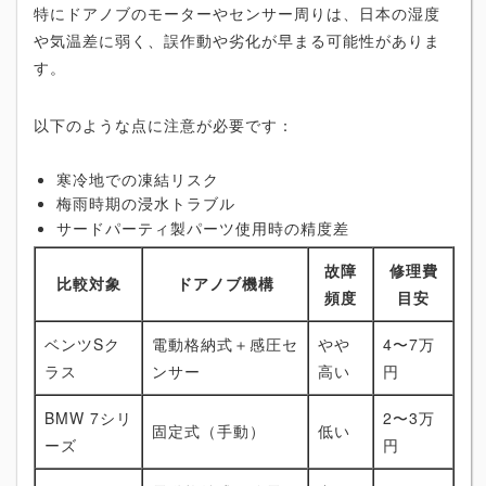
特にドアノブのモーターやセンサー周りは、日本の湿度
や気温差に弱く、誤作動や劣化が早まる可能性がありま
す。
以下のような点に注意が必要です：
寒冷地での凍結リスク
梅雨時期の浸水トラブル
サードパーティ製パーツ使用時の精度差
故障
修理費
比較対象
ドアノブ機構
頻度
目安
ベンツSク
電動格納式＋感圧セ
やや
4〜7万
ラス
ンサー
高い
円
BMW 7シリ
2〜3万
固定式（手動）
低い
ーズ
円