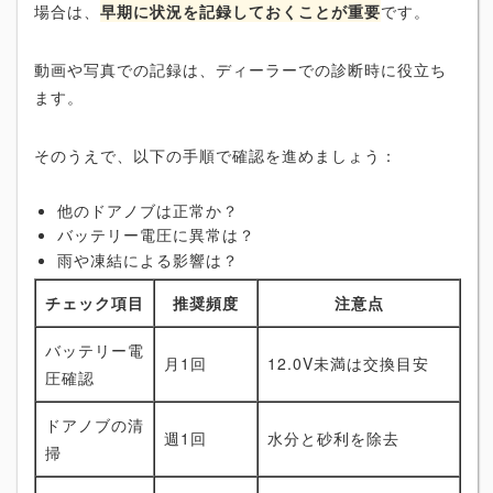
場合は、
早期に状況を記録しておくことが重要
です。
動画や写真での記録は、ディーラーでの診断時に役立ち
ます。
そのうえで、以下の手順で確認を進めましょう：
他のドアノブは正常か？
バッテリー電圧に異常は？
雨や凍結による影響は？
チェック項目
推奨頻度
注意点
バッテリー電
月1回
12.0V未満は交換目安
圧確認
ドアノブの清
週1回
水分と砂利を除去
掃