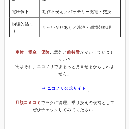
電圧低下
動作不安定／バッテリー充電・交換
物理的詰ま
引っ掛かりあり／洗浄・潤滑剤処理
り
車検・税金・保険
…意外と
維持費
がかかっていませ
んか？
実はそれ、ニコノリでまるっと見直せるかもしれま
せん。
⇒ ニコノリ公式サイト
月額コミコミ
でラクに管理。乗り換えの候補として
ぜひチェックしてみてください！