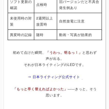
ソフト更新の
旧バージョンだと不具合
点検時
確認
発生例あり
未使用時の対
2週間以上
自然放電に注意
策
放置時
異変時の記録
随時
動画・写真が効果的
初めて点けた瞬間、
「うわっ、明るっ！」
と思わず
声が出る。
それが日本ライティングのLEDです。
⇒ 日本ライティング公式サイト
「もっと早く替えればよかった」
――きっと、そう
思います。