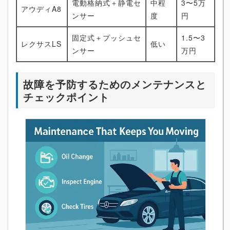
電動格納式＋静電セ
中程
3〜5万
アウディA8
ンサー
度
円
固定式＋プッシュセ
1.5〜3
レクサスLS
低い
ンサー
万円
故障を予防するためのメンテナンスと
チェックポイント