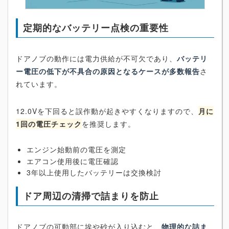
定期的なバッテリー点検の重要性
ドアノブの動作には電力供給が不可欠であり、
バッテリ
ー電圧の低下が不具合の原因となるケースが多数報告
さ
れています。
12.0Vを下回ると誤作動が起きやすくなりますので、
月に
1回の電圧チェック
を推奨します。
エンジン始動前の電圧を測定
エアコン使用後に電圧確認
3年以上使用したバッテリーは交換検討
ドア周辺の清掃で詰まりを防止
ドアノブの可動部に埃や砂が入り込むと、
物理的な詰ま