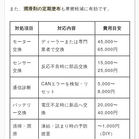
また、
潤滑剤の定期塗布
も摩擦軽減に有効です。
対処項目
対応内容
費用目安
モーター
ディーラーまたは専門
45,000〜
交換
業者で交換
65,000円
センサー
15,000〜
反応不良時に部品交換
交換
25,000円
CANエラーを検知・リ
5,000〜
通信診断
セット
8,000円
バッテリ
電圧不足時に新品へ交
20,000〜
ー交換
換
40,000円
清掃・潤
凍結・詰まり時の予防
〜1,000円
滑
措置
（DIY）