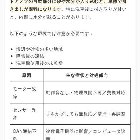
ドアノブの可動部分に砂や水分が入り込むと、摩擦で引
き出しが困難になります
。特に洗車後に拭き取りが甘い
と、内部に水分が残ることがあります。
以下のような環境では注意が必要です：
海辺や砂埃の多い地域
降雪後の凍結
洗車機使用後の未乾燥
原因
主な症状と対処傾向
モーター故
動作音なし・物理展開不可／交換対応
障
センサー異
手をかざしても無反応／清掃・再調整
常
CAN通信不
複数電子機器に影響／コンピュータ診
良
断