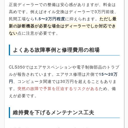
正規ディーラーでの整備は安心感がありますが、料金は
高めです。例えばオイル交換はディーラーで3万円前後、
民間工場なら
1.5〜2万円程度
に抑えられます。
ただし最
新の診断機器が必要な場合はディーラーでしか対応でき
ない
点に注意が必要です。
よくある故障事例と修理費用の相場
CLS350ではエアサスペンションや電子制御部品のトラブ
ルが報告されています。エアサス修理は片側で
15〜20万
円
、コンピュータ関連では30万円を超えることもありま
す。
突然の故障で予算を圧迫するリスクがある
ため、備
えが必要です。
維持費を下げるメンテナンス工夫