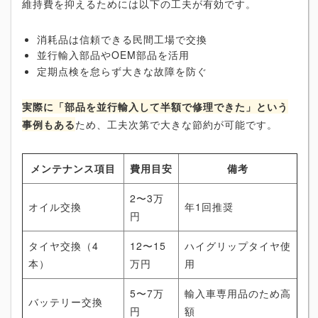
維持費を抑えるためには以下の工夫が有効です。
消耗品は信頼できる民間工場で交換
並行輸入部品やOEM部品を活用
定期点検を怠らず大きな故障を防ぐ
実際に「部品を並行輸入して半額で修理できた」という
事例もある
ため、工夫次第で大きな節約が可能です。
メンテナンス項目
費用目安
備考
2〜3万
オイル交換
年1回推奨
円
タイヤ交換（4
12〜15
ハイグリップタイヤ使
本）
万円
用
5〜7万
輸入車専用品のため高
バッテリー交換
円
額