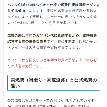
ベンツCLS350はハイオク仕様で燃費性能は国産セダンよ
り劣る傾向
にあります。実際の燃費は走行環境や運転ス
タイルによって変動し、ユーザーの声でも「カタログ値
より2〜3km/L低い」という意見が多いです。
燃費の差は年間のガソリン代に直結するため、維持費を
試算する際の重要な要素
です。特に年間走行距離が多い
ドライバーは大きな差額を実感するでしょう。
ガソリン代を軽視すると年間維持費が予想以上に膨らむ
ため注意が必要です。
実燃費（街乗り・高速道路）と公式燃費の
違い
公式燃費はWLTCモードで約10.0km/Lとされています
が、実燃費は街乗りで
6〜7km/L
、高速走行で11〜