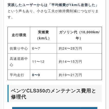
実践したユーザーからは「平均燃費が1km/L改善した」
という声もあり、小さな工夫が維持費削減につながりま
す。
実燃費
ガソリン代（10,000km/
走行環境
（km/L）
年）
街乗り中心
6〜7
約24〜28万円
高速道路中
11〜12
約14〜15万円
心
平均走行
8〜9
約19〜21万円
ベンツCLS350のメンテナンス費用と
修理代