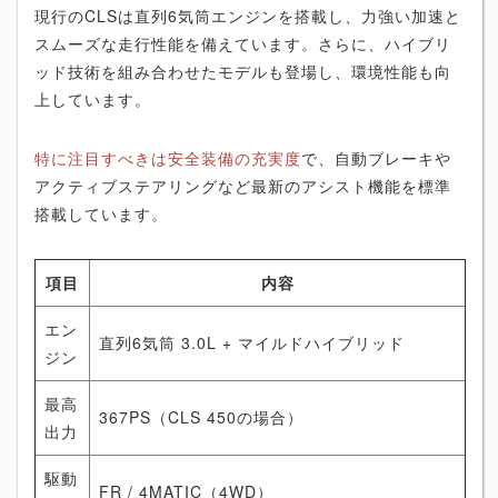
現行のCLSは直列6気筒エンジンを搭載し、力強い加速と
スムーズな走行性能を備えています。さらに、ハイブリ
ッド技術を組み合わせたモデルも登場し、環境性能も向
上しています。
特に注目すべきは安全装備の充実度
で、自動ブレーキや
アクティブステアリングなど最新のアシスト機能を標準
搭載しています。
項目
内容
エン
直列6気筒 3.0L + マイルドハイブリッド
ジン
最高
367PS（CLS 450の場合）
出力
駆動
FR / 4MATIC（4WD）