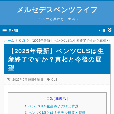
メルセデスベンツライフ
～ベンツと共にある生活～
MENU
SIDE
ホーム
CLS
【2025年最新】ベンツCLSは生産終了ですか？真相と今
【2025年最新】ベンツCLSは生
産終了ですか？真相と今後の展
望
2025年9月19日金曜日
CLS
目次
[
非表示
]
1
ベンツCLS生産終了の噂と背景
2
ベンツCLSとは？モデル概要と特徴