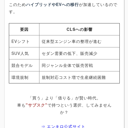
このため
ハイブリッドやEVへの移行
が加速しているので
す。
要因
CLSへの影響
EVシフト
従来型エンジン車の整理が進む
SUV人気
セダン需要の低下、販売減少
競合モデル
同ジャンル全体で販売苦戦
環境規制
規制対応コスト増で生産継続困難
「買う」より「借りる」が賢い時代。
車も
"サブスク"
で持つという選択、してみません
か？
⇒ エンキロ公式サイト