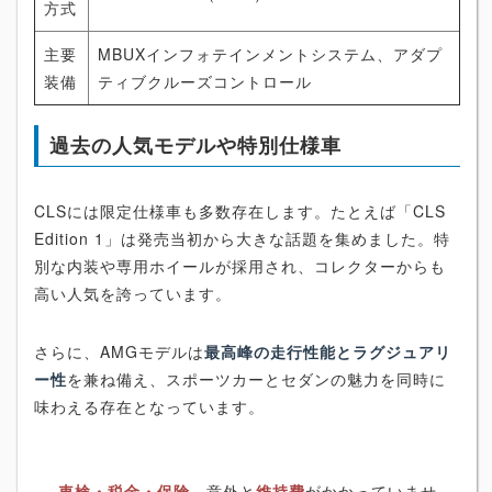
方式
主要
MBUXインフォテインメントシステム、アダプ
装備
ティブクルーズコントロール
過去の人気モデルや特別仕様車
CLSには限定仕様車も多数存在します。たとえば「CLS
Edition 1」は発売当初から大きな話題を集めました。特
別な内装や専用ホイールが採用され、コレクターからも
高い人気を誇っています。
さらに、AMGモデルは
最高峰の走行性能とラグジュアリ
ー性
を兼ね備え、スポーツカーとセダンの魅力を同時に
味わえる存在となっています。
車検・税金・保険
…意外と
維持費
がかかっていませ