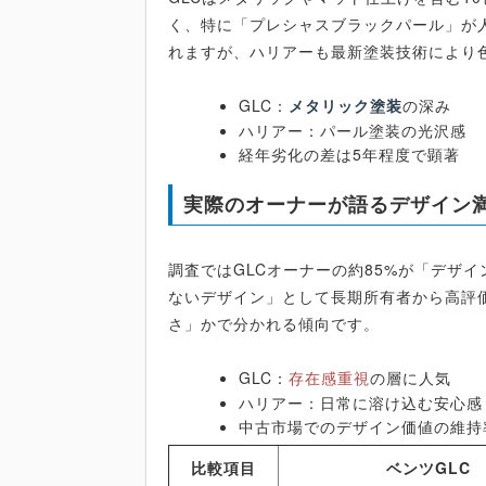
く、特に「プレシャスブラックパール」が
れますが、ハリアーも最新塗装技術により
GLC：
メタリック塗装
の深み
ハリアー：パール塗装の光沢感
経年劣化の差は5年程度で顕著
実際のオーナーが語るデザイン
調査ではGLCオーナーの約85%が「デザ
ないデザイン」として長期所有者から高評
さ」かで分かれる傾向です。
GLC：
存在感重視
の層に人気
ハリアー：日常に溶け込む安心感
中古市場でのデザイン価値の維持
比較項目
ベンツGLC