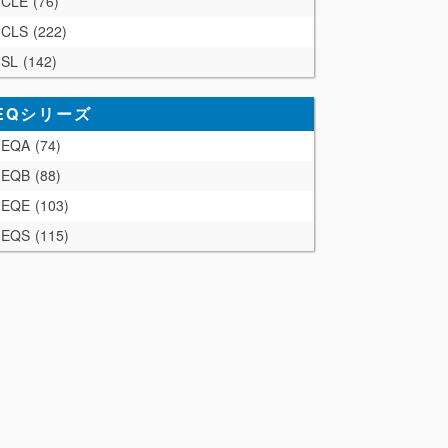
CLE
76
CLS
222
SL
142
EQシリーズ
EQA
74
EQB
88
EQE
103
EQS
115