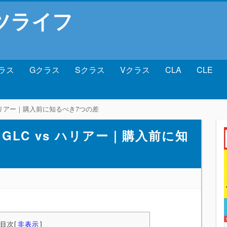
ツライフ
ラス
Gクラス
Sクラス
Vクラス
CLA
CLE
 ハリアー｜購入前に知るべき7つの差
GLC vs ハリアー｜購入前に知
目次
[
非表示
]