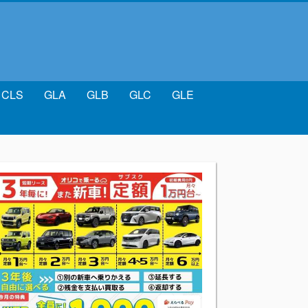
CLS
GLA
GLB
GLC
GLE