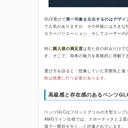
SUV選びで
第一印象を左右するのはデザイ
て人気がありますが、その外観には大きな
カラーバリエーション、そしてユーザーの
特に
購入後の満足度
は見た目の好みだけで
す。そこで、両車の魅力を客観的に理解で
選び方を誤ると「想像していた雰囲気と違
較は慎重に行う必要があります
。
高級感と存在感のあるベンツGL
ベンツGLCはフロントグリルの大型エン
AMGライン仕様では、スポーティさと上
場で一際目を引く」と評価されています。