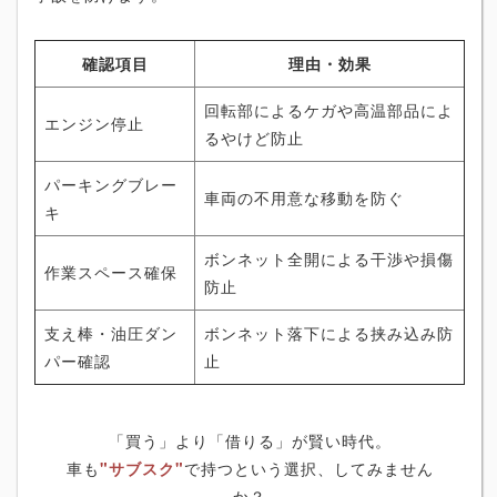
確認項目
理由・効果
回転部によるケガや高温部品によ
エンジン停止
るやけど防止
パーキングブレー
車両の不用意な移動を防ぐ
キ
ボンネット全開による干渉や損傷
作業スペース確保
防止
支え棒・油圧ダン
ボンネット落下による挟み込み防
パー確認
止
「買う」より「借りる」が賢い時代。
車も
"サブスク"
で持つという選択、してみません
か？