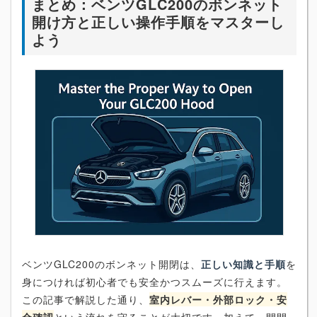
まとめ：ベンツGLC200のボンネット
開け方と正しい操作手順をマスターし
よう
ベンツGLC200のボンネット開閉は、
正しい知識と手順
を
身につければ初心者でも安全かつスムーズに行えます。
この記事で解説した通り、
室内レバー・外部ロック・安
全確認
という流れを守ることが大切です。加えて、開閉