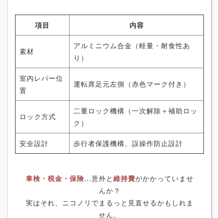
項目
内容
アルミニウム合金（軽量・耐食性あ
素材
り）
室内レバー位
運転席足元左側（赤色マーク付き）
置
二重ロック機構（一次解除＋補助ロッ
ロック方式
ク）
安全設計
歩行者保護機構、誤操作防止設計
車検・税金・保険
…意外と
維持費
がかかっていませ
んか？
実はそれ、ニコノリでまるっと見直せるかもしれま
せん。