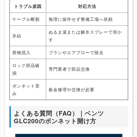
トラブル原因
対応方法
ケーブル断裂
無理に操作せず整備工場へ依頼
ぬるま湯または解氷スプレーで溶か
氷結
す
異物混入
ブラシやエアブローで除去
ロック部品破
専門業者で部品交換
損
ボンネット歪
板金修理や交換が必要
み
よくある質問（FAQ）｜ベンツ
GLC200のボンネット開け方