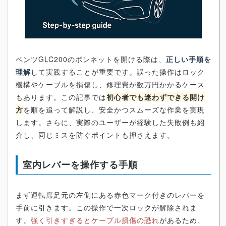
ベンツGLC200のボンネットを開ける際は、
正しい手順を
理解
して実践することが重要です。誤った操作はロック
機構やケーブルを損傷し、修理費が数万円かかるケース
もあります。この記事では
初心者でも迷わずできる開け
方
を順を追って解説し、安全かつスムーズな作業を実現
します。さらに、実際のユーザーが経験した失敗例も紹
介し、同じミスを防ぐポイントも押さえます。
室内レバーを操作する手順
まず運転席足元の左側にある赤色マーク付きのレバーを
手前に引きます。この操作で一次ロックが解除されま
す。
強く引きすぎるとケーブル損傷の恐れ
があるため、