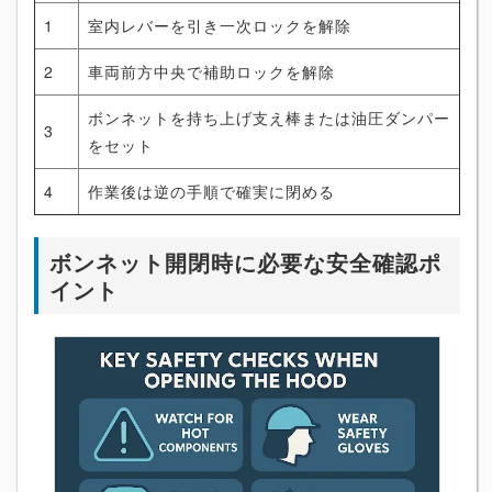
1
室内レバーを引き一次ロックを解除
2
車両前方中央で補助ロックを解除
ボンネットを持ち上げ支え棒または油圧ダンパー
3
をセット
4
作業後は逆の手順で確実に閉める
ボンネット開閉時に必要な安全確認ポ
イント