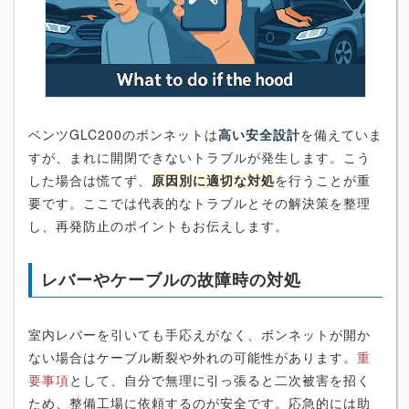
ベンツGLC200のボンネットは
高い安全設計
を備えていま
すが、まれに開閉できないトラブルが発生します。こう
した場合は慌てず、
原因別に適切な対処
を行うことが重
要です。ここでは代表的なトラブルとその解決策を整理
し、再発防止のポイントもお伝えします。
レバーやケーブルの故障時の対処
室内レバーを引いても手応えがなく、ボンネットが開か
ない場合はケーブル断裂や外れの可能性があります。
重
要事項
として、自分で無理に引っ張ると二次被害を招く
ため、整備工場に依頼するのが安全です。応急的には助