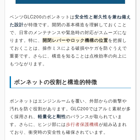
ベンツGLC200のボンネットは
安全性と耐久性を兼ね備え
た設計
が特徴です。開閉の基本構造を理解しておくこと
で、日常のメンテナンスや緊急時の対応がスムーズにな
ります。特に、
開閉レバーやロック機構の位置
を把握し
ておくことは、操作ミスによる破損やケガを防ぐうえで
重要です。さらに、構造を知ることは点検効率の向上に
もつながります。
ボンネットの役割と構造的特徴
ボンネットはエンジンルームを覆い、外部からの衝撃や
汚れを防ぐ役割があります。GLC200ではアルミ素材が多
く採用され、
軽量化と剛性
のバランスが取られていま
す。さらに、ヒンジ部には
歩行者保護機構
が組み込まれ
ており、衝突時の安全性も確保されています。