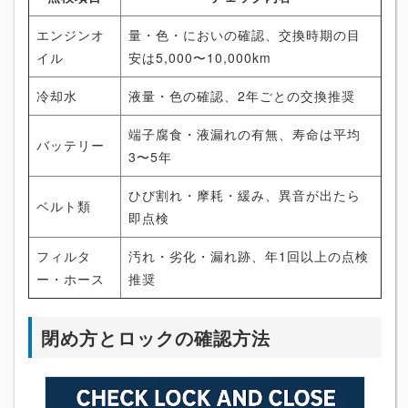
エンジンオ
量・色・においの確認、交換時期の目
イル
安は5,000〜10,000km
冷却水
液量・色の確認、2年ごとの交換推奨
端子腐食・液漏れの有無、寿命は平均
バッテリー
3〜5年
ひび割れ・摩耗・緩み、異音が出たら
ベルト類
即点検
フィルタ
汚れ・劣化・漏れ跡、年1回以上の点検
ー・ホース
推奨
閉め方とロックの確認方法