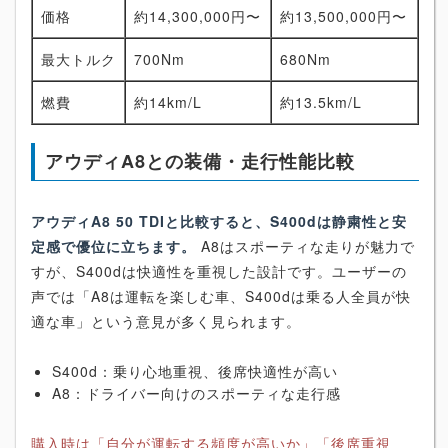
価格
約14,300,000円〜
約13,500,000円〜
最大トルク
700Nm
680Nm
燃費
約14km/L
約13.5km/L
アウディA8との装備・走行性能比較
アウディA8 50 TDIと比較すると、S400dは静粛性と安
定感で優位に立ちます。
A8はスポーティな走りが魅力で
すが、S400dは快適性を重視した設計です。ユーザーの
声では「A8は運転を楽しむ車、S400dは乗る人全員が快
適な車」という意見が多く見られます。
S400d：乗り心地重視、後席快適性が高い
A8：ドライバー向けのスポーティな走行感
購入時は「自分が運転する頻度が高いか」「後席重視