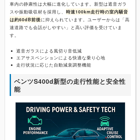
車内の静粛性は大幅に進化しています。新型は遮音ガラ
スや振動吸収材を採用し、
時速100km走行時の室内騒音
は約60dB前後
に抑えられています。ユーザーからは「高
速道路でも会話がしやすい」と高い評価を受けていま
す。
遮音ガラスによる風切り音低減
エアサスペンションによる快適な乗り心地
走行状況に応じた自動減衰調整機能
ベンツS400d新型の走行性能と安全性
能