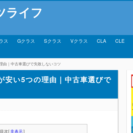
ツライフ
ラス
Gクラス
Sクラス
Vクラス
CLA
CLE
つの理由｜中古車選びで失敗しないコツ
0が安い5つの理由｜中古車選びで
目次
[
非表示
]