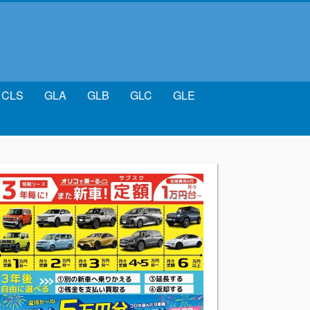
CLS
GLA
GLB
GLC
GLE