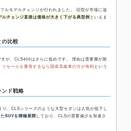
8年にフルモデルチェンジが行われました。 旧型が市場に溢
デルチェンジ直後は価格が大きく下がる典型例
といえま
との比較
すが、CLS400はさらに低めです。 理由は需要層が限
。
リセールを重視するなら国産高級車の方が有利
という
ランド戦略
まり、CLSシリーズのような大型セダンは人気が低下し
ったSUVを積極展開
しており、CLSの需要減少を加速さ