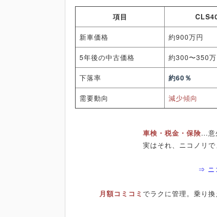
項目
CLS4
新車価格
約900万円
5年後の中古価格
約300〜350
下落率
約60％
需要動向
減少傾向
車検・税金・保険
…意
実はそれ、ニコノリで
⇒ 
月額コミコミ
でラクに管理。乗り換