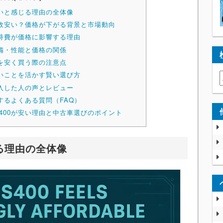
安いと感じる理由の全体像
は何故安い？価格が下がる背景と市場動向
維持費が価格に影響する理由
装備・性能と価格の関係
0を安く買う際の注意点
安いことを活かす賢い選び方
購入した人の声とレビュー
関するよくある質問（FAQ）
S400が安い理由と中古車選びのポイント
じる理由の全体像