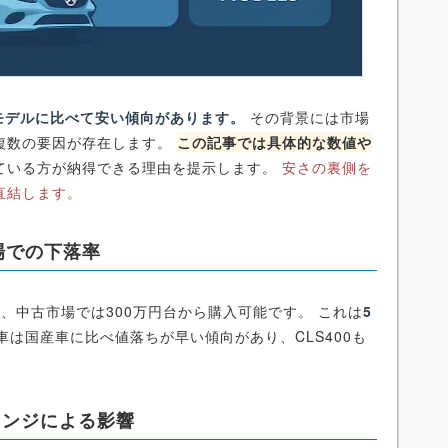
他モデルに比べて安い傾向があります。
その背景には市場
複数の要因が存在します。
この記事では具体的な数値や
ている方が納得できる理由を提示します。
安さの裏側を
直結します。
場での下落率
たが、中古市場では300万円台から購入可能です。 これは
5
車は国産車に比べ値落ちが早い傾向があり、CLS400も
ェンジによる影響