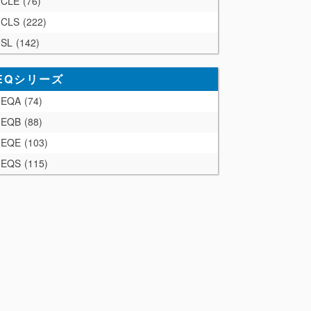
CLE
76
CLS
222
SL
142
EQシリーズ
EQA
74
EQB
88
EQE
103
EQS
115