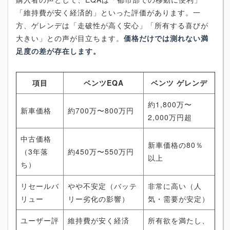
「維持費が安く経済的」といった評価があります。一
方、ゲレンデは「走破性が高く安心」「所有する喜びが
大きい」との声が目立ちます。
価格だけでは測れない満
足度の差が存在します。
項目
ベンツEQA
ベンツ ゲレンデ
約1,800万〜
新車価格
約700万〜800万円
2,000万円超
中古価格
新車価格の80％
（3年落
約450万〜550万円
以上
ち）
リセールバ
やや不安定（バッテ
非常に高い（人
リュー
リー劣化の影響）
気・需要が安定）
ユーザー評
維持費が安く経済
所有欲を満たし、