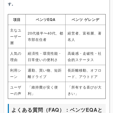
す。
項目
ベンツEQA
ベンツ ゲレンデ
主なユ
20代後半〜40代、都
経営者、富裕層、著
ーザー
市部在住者
名人
層
人気の
経済性・環境性能・
高級感・走破性・社
理由
日常使いの便利さ
会的ステータス
利用シ
通勤、買い物、短距
長距離移動、オフロ
ーン
離ドライブ
ード、アウトドア
ユーザ
「維持費が安く便
「所有する喜びが大
ーの声
利」
きい」
よくある質問（FAQ）：ベンツEQAと