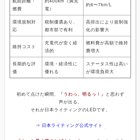
航続距離・
約400km（満充
約6〜7km/L
燃費
電）
環境規制対
税制優遇あり、
高排出により規制強
応
都市部で有利
化の影響大
充電代が安く経
燃料費が高額で維持
維持コスト
済的
費増大
長期的な評
環境・経済性に
ステータス性は高い
価
優れる
が環境負荷大
初めて点けた瞬間、
「うわっ、明るっ！」
と思わず
声が出る。
それが日本ライティングのLEDです。
⇒ 日本ライティング公式サイト