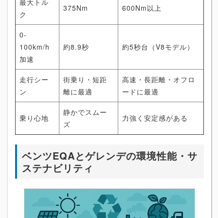
最大トル
375Nm
600Nm以上
ク
0-
100km/h
約8.9秒
約5秒台（V8モデル）
加速
走行シー
街乗り・短距
高速・長距離・オフロ
ン
離に最適
ードに最適
静かでスムー
乗り心地
力強く安定感がある
ズ
ベンツEQAとゲレンデの環境性能・サ
ステナビリティ