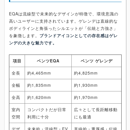
EQAは流線型で未来的なデザインが特徴で、環境意識の
高いユーザーに支持されています。ゲレンデは直線的な
ボディラインと角張ったシルエットが「伝統と力強さ」
を象徴します。
ブランドアイコンとしての存在感はゲレ
ンデの大きな魅力です。
項目
ベンツEQA
ベンツ ゲレンデ
全長
約4,465mm
約4,825mm
全幅
約1,835mm
約1,930mm
全高
約1,620mm
約1,970mm
室内
コンパクトだが日常
広々として長距離移動
空間
利用に十分
にも最適
デザ
未来的・流線型・EV
直線的・重厚感・伝統