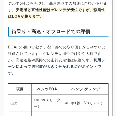
デルで5秒台を実現し、高速道路での加速に余裕がありま
す。
安定感と直進性能はゲレンデが優位ですが、静粛性
はEQAが勝ります。
街乗り・高速・オフロードでの評価
EQAは小回りが効き、都市部での取り回しがしやすいと
評価されています。ゲレンデは街中ではやや大柄です
が、高速道路や悪路での走行安定性は抜群です。
利用シ
ーンによって選択肢が大きく分かれる点がポイントで
す。
項目
ベンツEQA
ベンツ ゲレンデ
190ps（モータ
出力
400ps超（V8モデル）
ー）