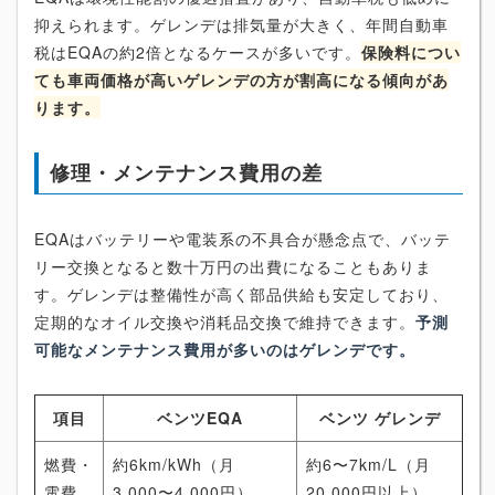
抑えられます。ゲレンデは排気量が大きく、年間自動車
税はEQAの約2倍となるケースが多いです。
保険料につい
ても車両価格が高いゲレンデの方が割高になる傾向があ
ります。
修理・メンテナンス費用の差
EQAはバッテリーや電装系の不具合が懸念点で、バッテ
リー交換となると数十万円の出費になることもありま
す。ゲレンデは整備性が高く部品供給も安定しており、
定期的なオイル交換や消耗品交換で維持できます。
予測
可能なメンテナンス費用が多いのはゲレンデです。
項目
ベンツEQA
ベンツ ゲレンデ
燃費・
約6km/kWh（月
約6〜7km/L（月
電費
3,000〜4,000円）
20,000円以上）