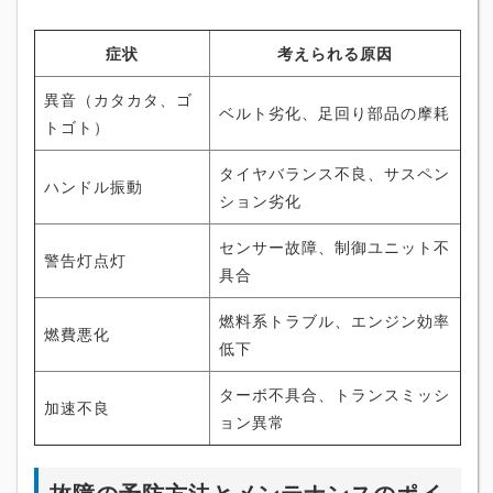
症状
考えられる原因
異音（カタカタ、ゴ
ベルト劣化、足回り部品の摩耗
トゴト）
タイヤバランス不良、サスペン
ハンドル振動
ション劣化
センサー故障、制御ユニット不
警告灯点灯
具合
燃料系トラブル、エンジン効率
燃費悪化
低下
ターボ不具合、トランスミッシ
加速不良
ョン異常
故障の予防方法とメンテナンスのポイ