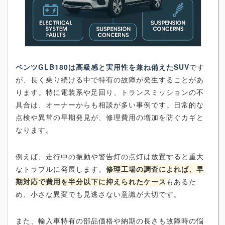
ベンツGLB180は高級感と実用性を兼ね備えたSUV
です
が、長く乗り続ける中で特有の故障が発生することがあ
ります。特に電装系や足回り、トランスミッションの不
具合は、オーナーからも相談が多い事例です。日常的な
点検や異常の早期発見が、修理費用の増加を防ぐカギと
なります。
例えば、走行中の振動や警告灯の点灯は放置すると重大
なトラブルに発展します。
修理工場の調査によれば、早
期対応で費用を半分以下に抑えられたケース
もあるた
め、小さな異変でも見逃さない意識が大切です。
また、輸入車特有の部品価格や納期の長さも故障時の悩