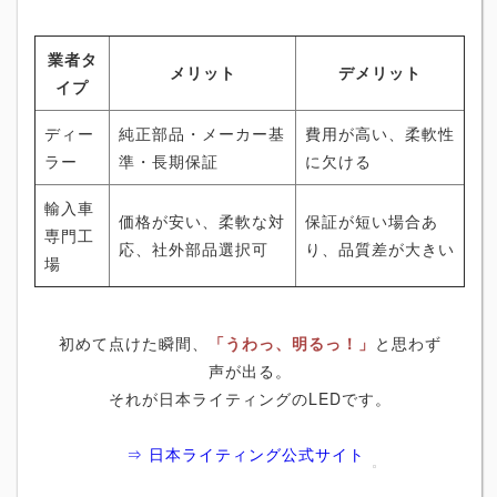
業者タ
メリット
デメリット
イプ
ディー
純正部品・メーカー基
費用が高い、柔軟性
ラー
準・長期保証
に欠ける
輸入車
価格が安い、柔軟な対
保証が短い場合あ
専門工
応、社外部品選択可
り、品質差が大きい
場
初めて点けた瞬間、
「うわっ、明るっ！」
と思わず
声が出る。
それが日本ライティングのLEDです。
⇒ 日本ライティング公式サイト