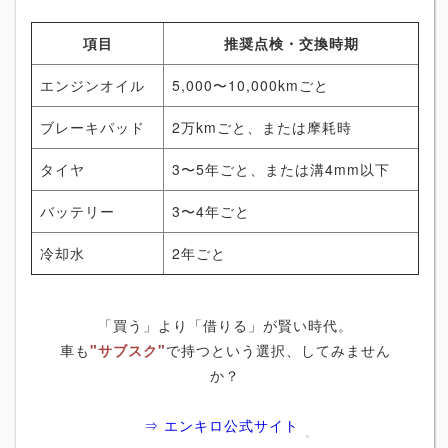
項目
推奨点検・交換時期
エンジンオイル
5,000〜10,000kmごと
ブレーキパッド
2万kmごと、または摩耗時
タイヤ
3〜5年ごと、または溝4mm以下
バッテリー
3〜4年ごと
冷却水
2年ごと
「買う」より「借りる」が賢い時代。
車も
"サブスク"
で持つという選択、してみません
か？
⇒ エンキロ公式サイト