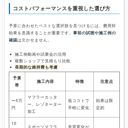
コストパフォーマンスを重視した選び方
予算に合わせたベストな選択肢を見つけるには、費用対
効果を意識することが重要です。
事前の試聴や施工例の
確認
は欠かせません。
施工例動画や試乗会の活用
複数ショップで見積もり比較
長期的な維持費も考慮
予算
施工内容
特徴
注意点
帯
マフラーカッタ
〜5万
低コストで
効果は限
ー、レゾネーター
円
手軽に変化
定的
加工
10
スポーツマフラ
音質変化が