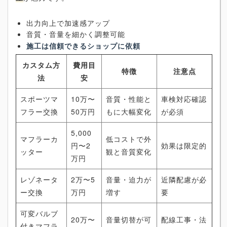
出力向上で加速感アップ
音質・音量を細かく調整可能
施工は信頼できるショップに依頼
カスタム方
費用目
特徴
注意点
法
安
スポーツマ
10万〜
音質・性能と
車検対応確認
フラー交換
50万円
もに大幅変化
が必須
5,000
マフラーカ
低コストで外
円〜2
効果は限定的
ッター
観と音質変化
万円
レゾネータ
2万〜5
音量・迫力が
近隣配慮が必
ー交換
万円
増す
要
可変バルブ
20万〜
音量切替が可
配線工事・法
付きマフラ