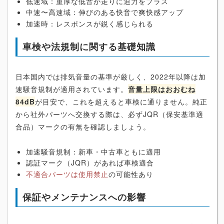
低速域：重厚な低音が走りに迫力をプラス
中速〜高速域：伸びのある快音で爽快感アップ
加速時：レスポンスが鋭く感じられる
車検や法規制に関する基礎知識
日本国内では排気音量の基準が厳しく、2022年以降は加
速騒音規制が適用されています。
音量上限はおおむね
84dB
が目安で、これを超えると車検に通りません。純正
から社外パーツへ交換する際は、必ずJQR（保安基準適
合品）マークの有無を確認しましょう。
加速騒音規制：新車・中古車ともに適用
認証マーク（JQR）があれば車検適合
不適合パーツは使用禁止
の可能性あり
保証やメンテナンスへの影響