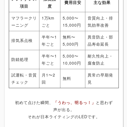
費用目安
主な効果
項目
度
マフラークリ
1万km
5,000〜
音質向上・排
ーニング
ごと
15,000円
気効率改善
半年〜1
無料〜
異音防止・部
排気系点検
年ごと
5,000円
品寿命延長
半年〜1
5,000〜
耐久性向上・
防錆処理
年ごと
10,000円
腐食防止
試運転・音質
月1〜2
異常の早期発
無料
チェック
回
見
初めて点けた瞬間、
「うわっ、明るっ！」
と思わず
声が出る。
それが日本ライティングのLEDです。