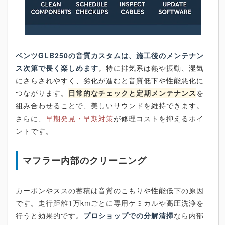
ベンツGLB250の音質カスタムは、施工後のメンテナン
ス次第で長く楽しめます
。特に排気系は熱や振動、湿気
にさらされやすく、劣化が進むと音質低下や性能悪化に
つながります。
日常的なチェックと定期メンテナンス
を
組み合わせることで、美しいサウンドを維持できます。
さらに、
早期発見・早期対策
が修理コストを抑えるポイ
ントです。
マフラー内部のクリーニング
カーボンやススの蓄積は音質のこもりや性能低下の原因
です。走行距離1万kmごとに専用ケミカルや高圧洗浄を
行うと効果的です。
プロショップでの分解清掃
なら内部