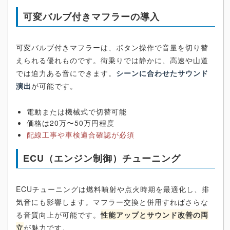
可変バルブ付きマフラーの導入
可変バルブ付きマフラーは、ボタン操作で音量を切り替
えられる優れものです。街乗りでは静かに、高速や山道
では迫力ある音にできます。
シーンに合わせたサウンド
演出
が可能です。
電動または機械式で切替可能
価格は20万〜50万円程度
配線工事や車検適合確認が必須
ECU（エンジン制御）チューニング
ECUチューニングは燃料噴射や点火時期を最適化し、排
気音にも影響します。マフラー交換と併用すればさらな
る音質向上が可能です。
性能アップとサウンド改善の両
立
が魅力です。