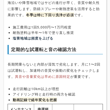
海沿いや降雪地域ではサビの進行が早く、音質や耐久性
に影響します。防錆スプレーや耐熱塗装を活用すると効
果的です。
冬季は特に下回り洗浄が必須
です。
施工費用は1回5,000円〜1万円程度
耐熱塗料は半年〜1年で塗り直し推奨
塩害地域は頻度を上げる
定期的な試運転と音の確認方法
長期間乗らないと内部が湿気で劣化します。月に1〜2回
は試運転し、加速時の音質や振動の変化をチェックしま
す。
異音や音量変化は早めに原因特定
が重要です。
走行距離は10km以上が理想
アイドリング時と走行時の両方を確認
動画記録で経年変化を把握
メンテナンス
推奨頻