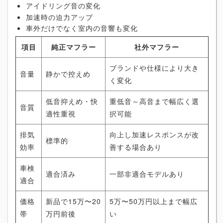
アイドリング音の変化
加速時の迫力アップ
車外だけでなく室内の音響も変化
項目
純正マフラー
社外マフラー
ブランドや仕様により大き
音量
静かで控えめ
く変化
低音抑えめ・快
重低音～高音まで幅広く選
音質
適性重視
択可能
排気
向上し加速レスポンスが改
標準的
効率
善する場合あり
車検
適合済み
一部非適合モデルあり
適合
価格
新品で15万〜20
5万〜50万円以上まで幅広
帯
万円前後
い