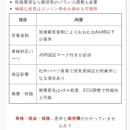
性能重視なら吸排気のバランス調整も必要
極端な改造はエンジン寿命を縮める可能性
項目
内容
加速騒音規制によりおおむね84dB以下
音量規制
が基準
車検対応パ
JQR認証マーク付きが必須
ーツ
社外パーツ装着で排気系保証が対象外に
保証影響
なる場合あり
燃費変化は±5％程度、ECU調整で性能向
燃費・性能
上可能
車検・税金・保険
…意外と
維持費
がかかっていませ
んか？