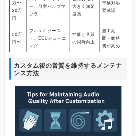
万〜
車検対応
ー、可変バルブマ
大きく満足
20万
要確認
フラー
度高
円
フルエキゾース
施工期
30万
性能と音質
ト、ECUチューニ
間・維持
円〜
の同時向上
ング
費が高め
カスタム後の音質を維持するメンテナ
ンス方法