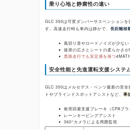
乗り心地と静粛性の違い
GLC 350は可変ダンパーサスペンショ
す。高速走行時も車内は静かで、
長距離移
風切り音やロードノイズが少ない
後席の広さとシートの柔らかさが
悪路走行でも安定感を保つ
4MAT
安全性能と先進運転支援システ
GLC 350はメルセデス・ベンツ最新の
トやブラインドスポットアシストなど、
事
衝突回避支援ブレーキ（CPAプラ
レーンキーピングアシスト
360°カメラによる周囲監視