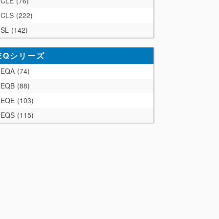
CLE
76
CLS
222
SL
142
EQシリーズ
EQA
74
EQB
88
EQE
103
EQS
115