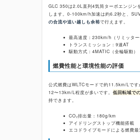
GLC 350は2.0L直列4気筒ターボエン
します。0-100km/h加速は約6.2秒と
の合流や追い越しも余裕
で行えます。
最高速度：230km/h（リミッタ
トランスミッション：9速AT
駆動方式：4MATIC（全輪駆動）
燃費性能と環境性能の評価
公式燃費はWLTCモードで約11.5km/L
12〜13km/L程度が多いです。
低回転域で
持できます。
CO₂排出量：180g/km
アイドリングストップ機能搭載
エコドライブモードによる燃費最