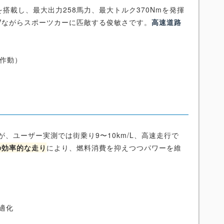
ジンを搭載し、最大出力258馬力、最大トルク370Nmを発揮
、SUVながらスポーツカーに匹敵する俊敏さです。
高速道路
ー作動）
ですが、ユーザー実測では街乗り9〜10km/L、高速走行で
の効率的な走り
により、燃料消費を抑えつつパワーを維
適化