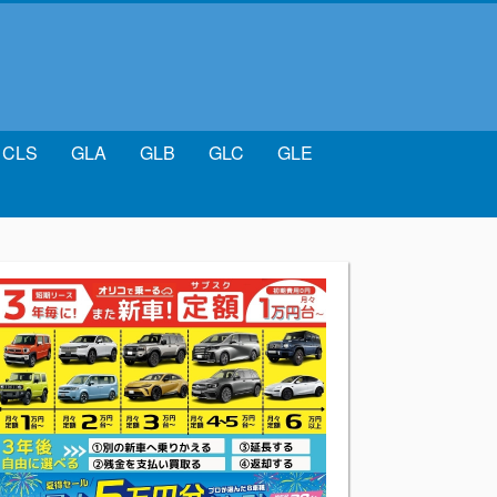
CLS
GLA
GLB
GLC
GLE