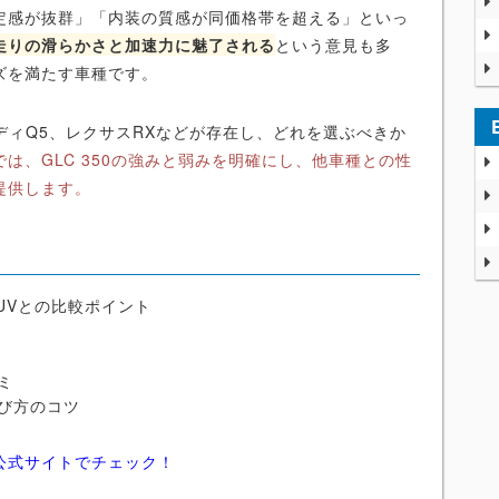
定感が抜群」「内装の質感が同価格帯を超える」といっ
走りの滑らかさと加速力に魅了される
という意見も多
ズを満たす車種です。
ウディQ5、レクサスRXなどが存在し、どれを選ぶべきか
は、GLC 350の強みと弱みを明確にし、他車種との性
提供します。
SUVとの比較ポイント
ミ
び方のコツ
公式サイトでチェック！