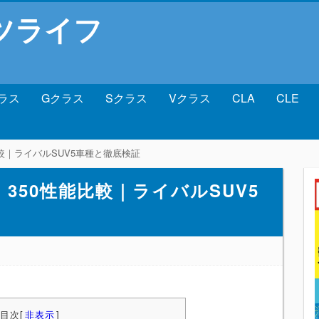
ツライフ
ラス
Gクラス
Sクラス
Vクラス
CLA
CLE
比較｜ライバルSUV5車種と徹底検証
 350性能比較｜ライバルSUV5
目次
[
非表示
]