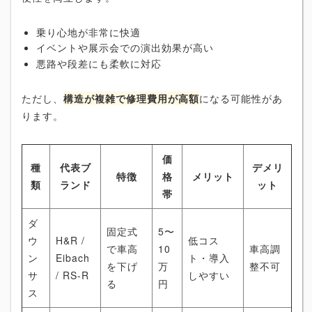
乗り心地が非常に快適
イベントや展示会での演出効果が高い
悪路や段差にも柔軟に対応
ただし、
構造が複雑で修理費用が高額
になる可能性があ
ります。
価
種
代表ブ
デメリ
特徴
格
メリット
類
ランド
ット
帯
ダ
固定式
5〜
ウ
H&R /
低コス
で車高
10
車高調
ン
Eibach
ト・導入
を下げ
万
整不可
サ
/ RS-R
しやすい
る
円
ス