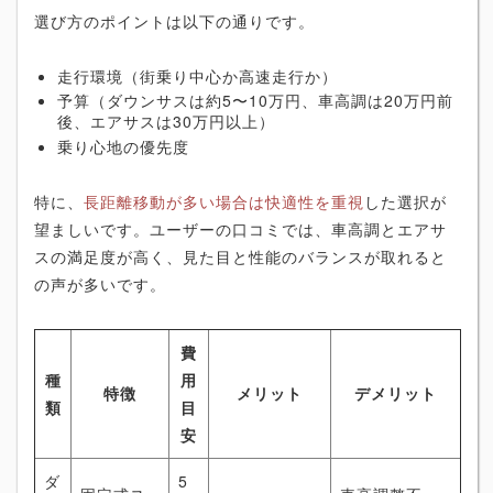
選び方のポイントは以下の通りです。
走行環境（街乗り中心か高速走行か）
予算（ダウンサスは約5〜10万円、車高調は20万円前
後、エアサスは30万円以上）
乗り心地の優先度
特に、
長距離移動が多い場合は快適性を重視
した選択が
望ましいです。ユーザーの口コミでは、車高調とエアサ
スの満足度が高く、見た目と性能のバランスが取れると
の声が多いです。
費
種
用
特徴
メリット
デメリット
類
目
安
ダ
5