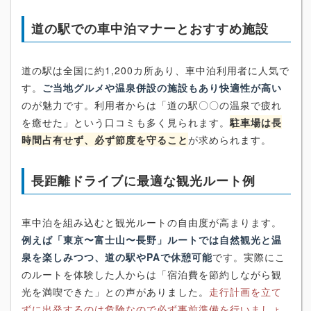
道の駅での車中泊マナーとおすすめ施設
道の駅は全国に約1,200カ所あり、車中泊利用者に人気で
す。
ご当地グルメや温泉併設の施設もあり快適性が高い
のが魅力です。利用者からは「道の駅〇〇の温泉で疲れ
を癒せた」という口コミも多く見られます。
駐車場は長
時間占有せず、必ず節度を守ること
が求められます。
長距離ドライブに最適な観光ルート例
車中泊を組み込むと観光ルートの自由度が高まります。
例えば「東京〜富士山〜長野」ルートでは自然観光と温
泉を楽しみつつ、道の駅やPAで休憩可能
です。実際にこ
のルートを体験した人からは「宿泊費を節約しながら観
光を満喫できた」との声がありました。
走行計画を立て
ずに出発するのは危険なので必ず事前準備を行いましょ