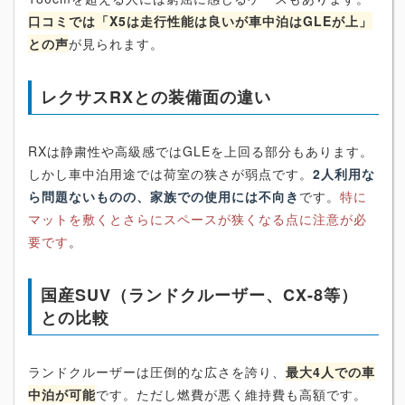
口コミでは「X5は走行性能は良いが車中泊はGLEが上」
との声
が見られます。
レクサスRXとの装備面の違い
RXは静粛性や高級感ではGLEを上回る部分もあります。
しかし車中泊用途では荷室の狭さが弱点です。
2人利用な
ら問題ないものの、家族での使用には不向き
です。
特に
マットを敷くとさらにスペースが狭くなる点に注意が必
要です
。
国産SUV（ランドクルーザー、CX-8等）
との比較
ランドクルーザーは圧倒的な広さを誇り、
最大4人での車
中泊が可能
です。ただし燃費が悪く維持費も高額です。