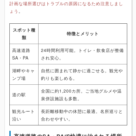
計画な場所選びはトラブルの原因になるため注意しまし
ょう
。
スポット種
特徴とメリット
類
高速道路
24時間利用可能。トイレ・飲食店が整備
SA・PA
され安心。
湖畔やキャ
自然に囲まれて静かに過ごせる。観光や
ンプ場
釣りも楽しめる。
全国に約1,200カ所。ご当地グルメや温
道の駅
泉併設施設も多数。
観光ルート
長距離移動中の休憩に最適。名所巡りと
沿い
合わせやすい。