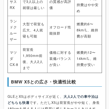
サス
で3人以上の
の質感が高評
持費はやや安
RX
就寝は厳しい
価
め
ラン
大型で荷室も
燃費約6〜
ドク
オフロード性
広大、4人就
8km/L、維持
ルー
能抜群
寝も可能
費が高額
ザー
荷室長
マツ
価格に対する
燃費約12〜
1,950mm前
ダ
装備バランス
14km/L、維
後、大人2人
CX-8
が良い
持費が安い
まで
BMW X5との広さ・快適性比較
GLEとX5はボディサイズが近く、
大人2人での車中泊は
どちらも快適
です。ただしX5は荷室長がやや短く、身長
180cmを超える人には窮屈に感じるケースもあります。