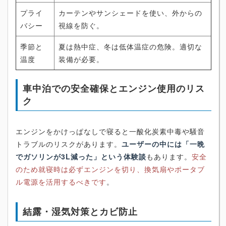
プライ
カーテンやサンシェードを使い、外からの
バシー
視線を防ぐ。
季節と
夏は熱中症、冬は低体温症の危険。適切な
温度
装備が必要。
車中泊での安全確保とエンジン使用のリス
ク
エンジンをかけっぱなしで寝ると一酸化炭素中毒や騒音
トラブルのリスクがあります。
ユーザーの中には「一晩
でガソリンが3L減った」という体験談
もあります。
安全
のため就寝時は必ずエンジンを切り、換気扇やポータブ
ル電源を活用するべきです
。
結露・湿気対策とカビ防止