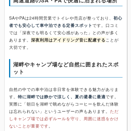
高速道路のSA・PAで快適に泊まれる場所
SAやPAは24時間営業でトイレや売店が整っており、
初心
者でも安心して車中泊できる定番スポット
です。口コミ
では「深夜でも明るくて安心感があった」との声が多く
あります。
深夜利用はアイドリング音に配慮する
ことが
大切です。
湖畔やキャンプ場など自然に囲まれたスポ
ット
自然の中での車中泊は非日常を体験できる魅力がありま
す。
特に湖畔では静かで涼しく、夏の避暑に最適
です。
実際に「朝日を湖畔で眺めながらコーヒーを飲んだ体験
は忘れられない」というユーザーの声もあります。
ただ
しキャンプ場では必ずルールを守り、周囲に迷惑をかけ
ないことが重要です
。