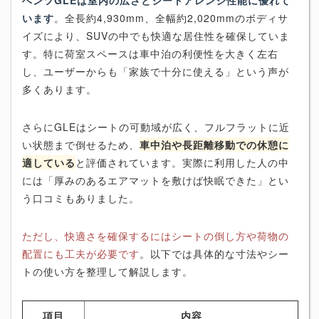
います
。全長約4,930mm、全幅約2,020mmのボディサ
イズにより、SUVの中でも快適な居住性を確保していま
す。特に荷室スペースは車中泊の利便性を大きく左右
し、ユーザーからも「家族で十分に使える」という声が
多くあります。
さらにGLEはシートの可動域が広く、フルフラットに近
い状態まで倒せるため、
車中泊や長距離移動での休憩に
適している
と評価されています。実際に利用した人の中
には「厚みのあるエアマットを敷けば快眠できた」とい
う口コミもありました。
ただし、快適さを確保するにはシートの倒し方や荷物の
配置にも工夫が必要です
。以下では具体的な寸法やシー
トの使い方を整理して解説します。
項目
内容