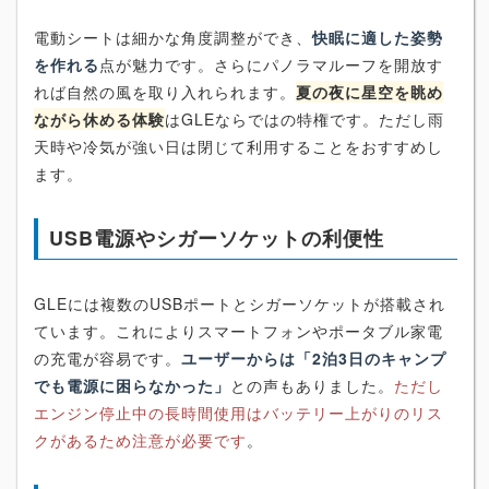
電動シートは細かな角度調整ができ、
快眠に適した姿勢
を作れる
点が魅力です。さらにパノラマルーフを開放す
れば自然の風を取り入れられます。
夏の夜に星空を眺め
ながら休める体験
はGLEならではの特権です。ただし雨
天時や冷気が強い日は閉じて利用することをおすすめし
ます。
USB電源やシガーソケットの利便性
GLEには複数のUSBポートとシガーソケットが搭載され
ています。これによりスマートフォンやポータブル家電
の充電が容易です。
ユーザーからは「2泊3日のキャンプ
でも電源に困らなかった」
との声もありました。
ただし
エンジン停止中の長時間使用はバッテリー上がりのリス
クがあるため注意が必要です
。