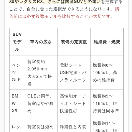
X5やレクサスRX、さらには国産SUVとの違い
を把握する
ことで、自分に合った選択ができるようになります。
購
入前には必ず複数モデルを比較することが大切です
。
SUV
モデ
車内の広さ
装備の充実度
維持費・燃費
ル
荷室長約
ベン
電動シート・
燃費約8〜
2,050mm、
ツ
USB電源・パ
10km/L、高
大人2人で快
GLE
ノラマルーフ
めの維持費
適
BM
GLEと同等、
高性能オーデ
燃費約9〜
W
荷室はやや狭
ィオ・シート
11km/L、維
X5
め
快適性◎
持費は同水準
燃費約11〜
レク
荷室長は短め
静粛性と内装
13km/L、維