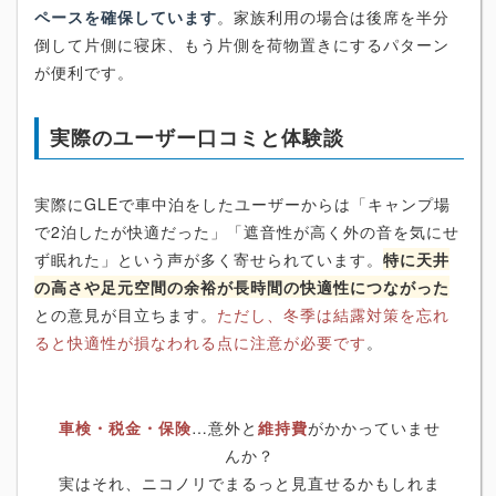
ペースを確保しています
。家族利用の場合は後席を半分
倒して片側に寝床、もう片側を荷物置きにするパターン
が便利です。
実際のユーザー口コミと体験談
実際にGLEで車中泊をしたユーザーからは「キャンプ場
で2泊したが快適だった」「遮音性が高く外の音を気にせ
ず眠れた」という声が多く寄せられています。
特に天井
の高さや足元空間の余裕が長時間の快適性につながった
との意見が目立ちます。
ただし、冬季は結露対策を忘れ
ると快適性が損なわれる点に注意が必要です
。
車検・税金・保険
…意外と
維持費
がかかっていませ
んか？
実はそれ、ニコノリでまるっと見直せるかもしれま