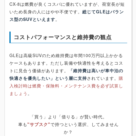
CX-8は燃費が良くコスパに優れていますが、荷室長が短
いため長身の人にはやや不便です。
総じてGLEはバラン
ス型のSUVといえます
。
コストパフォーマンスと維持費の観点
GLEは高級SUVのため維持費は年間100万円以上かかる
ケースもあります。ただし装備や快適性を考えるとコス
トに見合う価値があります。
「維持費は高いが車中泊の
快適さを優先したい」という層に支持
されています。
購
入検討時は燃費・保険料・メンテナンス費を必ず試算し
ましょう
。
「買う」より「借りる」が賢い時代。
車も
"サブスク"
で持つという選択、してみません
か？