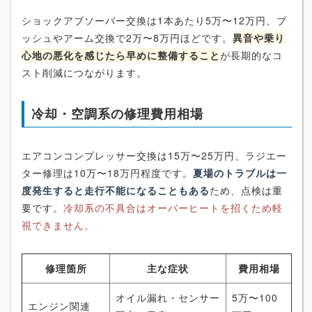
ショックアブソーバー交換は1本あたり5万〜12万円、ブ
ッシュやアーム交換で2万〜8万円ほどです。
異音や乗り
心地の悪化を感じたら早めに整備すること
が長期的なコ
スト削減につながります。
冷却・空調系の修理費用相場
エアコンコンプレッサー交換は15万〜25万円、ラジエー
ター修理は10万〜18万円程度です。
夏場のトラブルは一
度発生すると走行不能になることもある
ため、点検は重
要です。
冷却系の不具合はオーバーヒートを招くため軽
視できません。
修理箇所
主な症状
費用相場
オイル漏れ・センサー
5万〜100
エンジン関連