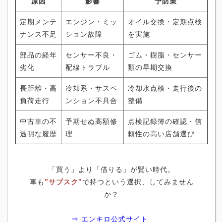
原因
影響
予防策
定期メンテ
エンジン・ミッ
オイル交換・定期点検
ナンス不足
ション故障
を実施
部品の経年
センサー不良・
ゴム・樹脂・センサー
劣化
配線トラブル
類の早期交換
長距離・高
冷却系・サスペ
冷却水点検・走行後の
負荷走行
ンション不具合
整備
中古車の不
予期せぬ高額修
点検記録簿の確認・信
透明な履歴
理
頼性の高い店舗選び
「買う」より「借りる」が賢い時代。
車も
"サブスク"
で持つという選択、してみません
か？
⇒ エンキロ公式サイト