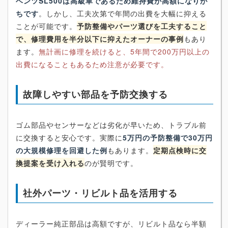
ベンツSL500は高級車であるため維持費が高額になりが
ちです
。しかし、工夫次第で年間の出費を大幅に抑える
ことが可能です。
予防整備やパーツ選びを工夫すること
で、修理費用を半分以下に抑えたオーナーの事例
もあり
ます。
無計画に修理を続けると、5年間で200万円以上の
出費になることもあるため注意が必要です。
故障しやすい部品を予防交換する
ゴム部品やセンサーなどは劣化が早いため、トラブル前
に交換すると安心です。実際に
5万円の予防整備で30万円
の大規模修理を回避した例
もあります。
定期点検時に交
換提案を受け入れる
のが賢明です。
社外パーツ・リビルト品を活用する
ディーラー純正部品は高額ですが、リビルト品なら半額