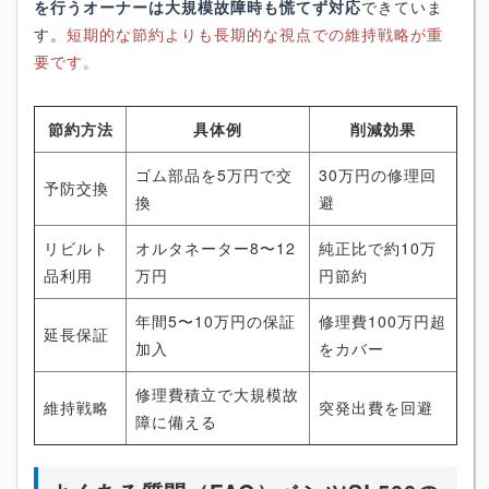
を行うオーナーは大規模故障時も慌てず対応
できていま
す。
短期的な節約よりも長期的な視点での維持戦略が重
要です。
節約方法
具体例
削減効果
ゴム部品を5万円で交
30万円の修理回
予防交換
換
避
リビルト
オルタネーター8〜12
純正比で約10万
品利用
万円
円節約
年間5〜10万円の保証
修理費100万円超
延長保証
加入
をカバー
修理費積立で大規模故
維持戦略
突発出費を回避
障に備える