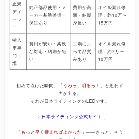
正規
純正部品使用・メ
費用が高
オイル漏れ修
ディ
ーカー基準整備・
額・納期
理：約10万〜
ーラ
保証あり
が長い
15万円
ー
輸入
費用が安い・柔軟
工場によ
オイル漏れ修
車専
な対応・納期が短
って品質
理：約7万〜
門工
い
差あり
10万円
場
初めて点けた瞬間、
「うわっ、明るっ！」
と思わず
声が出る。
それが日本ライティングのLEDです。
⇒ 日本ライティング公式サイト
「もっと早く替えればよかった」
――きっと、そう