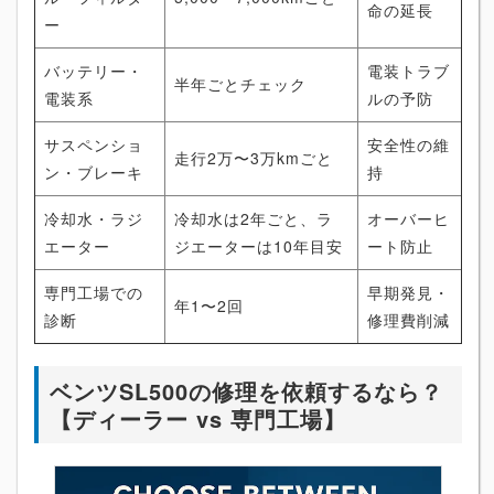
命の延長
ー
バッテリー・
電装トラブ
半年ごとチェック
電装系
ルの予防
サスペンショ
安全性の維
走行2万〜3万kmごと
ン・ブレーキ
持
冷却水・ラジ
冷却水は2年ごと、ラ
オーバーヒ
エーター
ジエーターは10年目安
ート防止
専門工場での
早期発見・
年1〜2回
診断
修理費削減
ベンツSL500の修理を依頼するなら？
【ディーラー vs 専門工場】