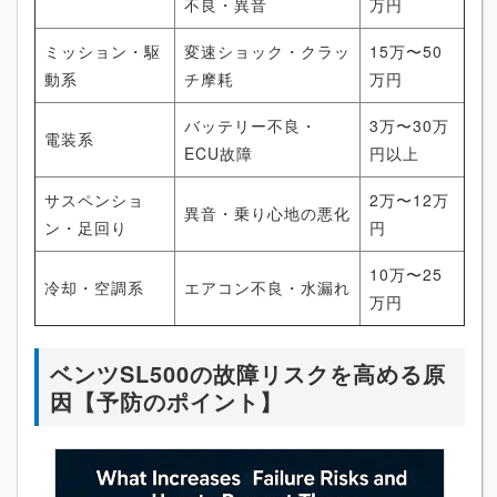
不良・異音
万円
ミッション・駆
変速ショック・クラッ
15万〜50
動系
チ摩耗
万円
バッテリー不良・
3万〜30万
電装系
ECU故障
円以上
サスペンショ
2万〜12万
異音・乗り心地の悪化
ン・足回り
円
10万〜25
冷却・空調系
エアコン不良・水漏れ
万円
ベンツSL500の故障リスクを高める原
因【予防のポイント】