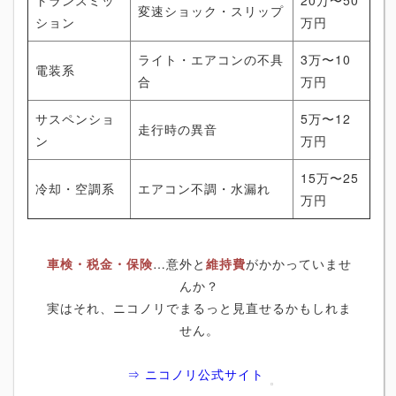
変速ショック・スリップ
ション
万円
ライト・エアコンの不具
3万〜10
電装系
合
万円
サスペンショ
5万〜12
走行時の異音
ン
万円
15万〜25
冷却・空調系
エアコン不調・水漏れ
万円
車検・税金・保険
…意外と
維持費
がかかっていませ
んか？
実はそれ、ニコノリでまるっと見直せるかもしれま
せん。
⇒ ニコノリ公式サイト