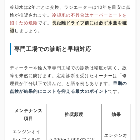
冷却水は2年ごとに交換、ラジエーターは10年を目安に点
検が推奨されます。
冷却系の不具合はオーバーヒートを
招くため危険
です。
長距離ドライブ前には必ず水量を確
認
しましょう。
専門工場での診断と早期対応
ディーラーや輸入車専門工場での診断は精度が高く、故
障を未然に防げます。定期診断を受けたオーナーは「修
理費が半分以下で済んだ」と語る例もあります。
早期の
点検が結果的にコストを抑える最大のポイント
です。
メンテナンス
推奨頻度
効果
項目
エンジンオイ
エンジン寿
ル・フィルタ
5,000〜7,000kmごと