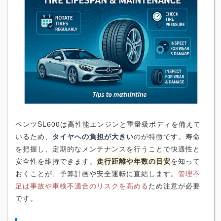
ベンツSL600は高性能エンジンと重量級ボディを備えて
いるため、
タイヤへの負担が大きい
のが特徴です。寿命
を把握し、定期的なメンテナンスを行うことで快適性と
安全性を維持できます。
走行距離や年数の目安
を知って
おくことが、予算計画や安全運転に直結します。
管理不
足は事故や車検不適合のリスクを高める
ため注意が必要
です。