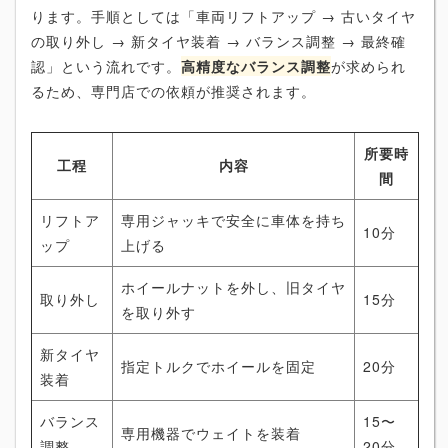
ります。手順としては「車両リフトアップ → 古いタイヤ
の取り外し → 新タイヤ装着 → バランス調整 → 最終確
認」という流れです。
高精度なバランス調整
が求められ
るため、専門店での依頼が推奨されます。
所要時
工程
内容
間
リフトア
専用ジャッキで安全に車体を持ち
10分
ップ
上げる
ホイールナットを外し、旧タイヤ
取り外し
15分
を取り外す
新タイヤ
指定トルクでホイールを固定
20分
装着
バランス
15〜
専用機器でウェイトを装着
調整
20分