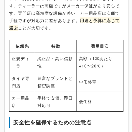
す。ディーラーは高額ですがメーカー保証があり安心で
す。専門店は高精度な設備が整い、カー用品店は安価で
手軽ですが対応力に差があります。
用途と予算に応じて
選ぶ
ことが大切です。
依頼先
特徴
費用目安
正規ディ
純正品・高い信頼
高額（1本あたり
ーラー
性
+10〜20％）
タイヤ専
豊富なブランドと
中価格帯
門店
精密調整
カー用品
手軽で安価、即日
低価格
店
対応可
安全性を確保するための注意点