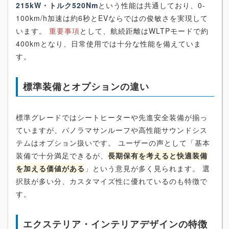
215kW・トルク520Nm
という性能は共通しており、0-
100km/h加速は約6秒とEVならではの俊敏さを実現して
います。
重要事項
として、航続距離はWLTPモードで約
400kmとなり、日常使用では十分な性能を備えていま
す。
標準装備とオプションの違い
標準グレードではシートヒーターや先進安全装備が揃っ
ていますが、パノラマサンルーフや高性能サウンドシス
テムはオプション扱いです。 ユーザーの声として「基本
装備で十分満足できるが、
長期保有を考えると快適装備
を加える価値がある
」という意見が多く見られます。 選
択肢が多い分、カスタマイズ性に優れているのも特徴で
す。
エクステリア・インテリアデザインの特徴