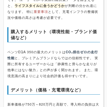
と、
ライフスタイルに合うかどうか
が判断の分かれ道に
なります。 特に
重要事項
として、充電インフラの整備状
況や価格の高さは考慮が必要です。
購入するメリット（環境性能・ブランド価
値など）
ベンツEQA 350の最大のメリットは
CO₂排出ゼロの走行
性能
と、プレミアムブランドならではの信頼性です。 実
際に所有するユーザーからは「静粛性と滑らかな走りが
他車にはない魅力」との声が多く聞かれます。 また、環
境意識の高まりにより社会的評価も得やすいです。
デメリット（価格・充電環境など）
新車価格が750万～820万円と高額で、導入時の負担は大