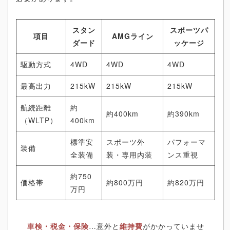
スタン
スポーツパ
項目
AMGライン
ダード
ッケージ
駆動方式
4WD
4WD
4WD
最高出力
215kW
215kW
215kW
航続距離
約
約400km
約390km
（WLTP）
400km
標準安
スポーツ外
パフォーマ
装備
全装備
装・専用内装
ンス重視
約750
価格帯
約800万円
約820万円
万円
車検・税金・保険
…意外と
維持費
がかかっていませ