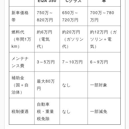
EQA 350
Cクラス
車
新車価格
750万～
650万～
700万～780
帯
820万円
720万円
万円
燃料代
約6万円
約20万円
約12万円（ガ
（年間1万
（電気
（ガソリン
ソリン＋電
km）
代）
代）
気）
メンテナ
3～5万円
7～10万円
6～9万円
ンス費
補助金
最大80万
（国＋自
なし
一部対象
円
治体）
自動車
税制優遇
税・重量
なし
一部減免
税免除