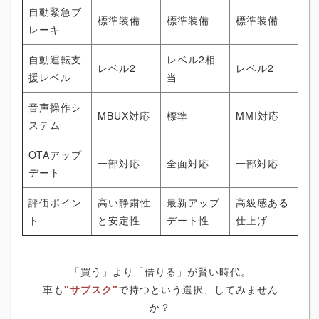
自動緊急ブ
標準装備
標準装備
標準装備
レーキ
自動運転支
レベル2相
レベル2
レベル2
援レベル
当
音声操作シ
MBUX対応
標準
MMI対応
ステム
OTAアップ
一部対応
全面対応
一部対応
デート
評価ポイン
高い静粛性
最新アップ
高級感ある
ト
と安定性
デート性
仕上げ
「買う」より「借りる」が賢い時代。
車も
"サブスク"
で持つという選択、してみません
か？