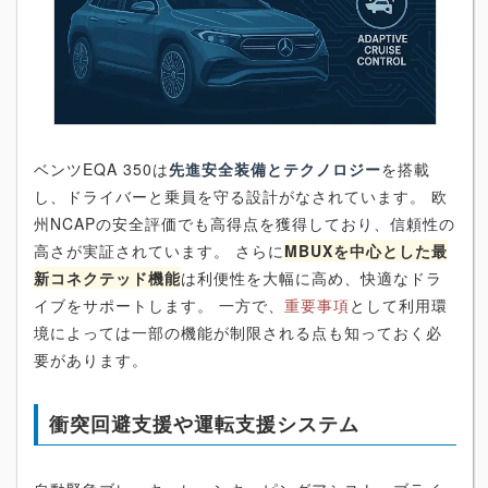
ベンツEQA 350は
先進安全装備とテクノロジー
を搭載
し、ドライバーと乗員を守る設計がなされています。 欧
州NCAPの安全評価でも高得点を獲得しており、信頼性の
高さが実証されています。 さらに
MBUXを中心とした最
新コネクテッド機能
は利便性を大幅に高め、快適なドラ
イブをサポートします。 一方で、
重要事項
として利用環
境によっては一部の機能が制限される点も知っておく必
要があります。
衝突回避支援や運転支援システム