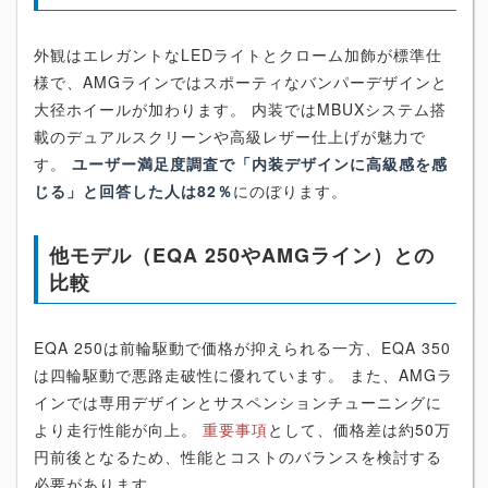
外観はエレガントなLEDライトとクローム加飾が標準仕
様で、AMGラインではスポーティなバンパーデザインと
大径ホイールが加わります。 内装ではMBUXシステム搭
載のデュアルスクリーンや高級レザー仕上げが魅力で
す。
ユーザー満足度調査で「内装デザインに高級感を感
じる」と回答した人は82％
にのぼります。
他モデル（EQA 250やAMGライン）との
比較
EQA 250は前輪駆動で価格が抑えられる一方、EQA 350
は四輪駆動で悪路走破性に優れています。 また、AMGラ
インでは専用デザインとサスペンションチューニングに
より走行性能が向上。
重要事項
として、価格差は約50万
円前後となるため、性能とコストのバランスを検討する
必要があります。