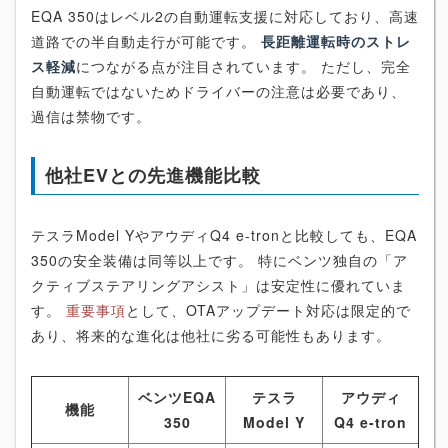
EQA 350はレベル2の自動運転支援に対応しており、高速
道路での半自動走行が可能です。
長距離運転時のストレ
ス軽減
につながる点が注目されています。 ただし、完全
自動運転ではないためドライバーの注意は必要であり、
過信は禁物です。
他社EVとの先進機能比較
テスラModel YやアウディQ4 e-tronと比較しても、EQA
350の安全装備は同等以上です。 特にベンツ独自の「ア
クティブステアリングアシスト」は安定性に優れていま
す。
重要事項
として、OTAアップデート対応は限定的で
あり、将来的な進化は他社に劣る可能性もあります。
ベンツEQA
テスラ
アウディ
機能
350
Model Y
Q4 e-tron