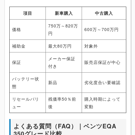
項目
新車購入
中古購入
750万～820万
価格
600万～700万円
円
補助金
最大80万円
対象外
メーカー保証
保証
販売店保証が中心
付き
バッテリー状
新品
劣化度合い要確認
態
リセールバリ
残価率50％前
購入時期によって
ュー
後
変動
よくある質問（FAQ）｜ベンツEQA
350グレード比較