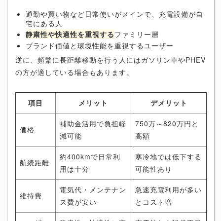
通勤や買い物など日常使いがメインで、充電設備が自
宅にある人
静粛性や快適性を重視する
ファミリー層
ブランド価値と環境性能を重視するユーザー
逆に、頻繁に長距離移動を行う人にはガソリン車やPHEV
の方が適している場合もあります。
項目
メリット
デメリット
補助金活用で負担軽
750万～820万円と
価格
減可能
高額
約400kmで日常利
寒冷地では低下する
航続距離
用は十分
可能性あり
電気代・メンテナン
急速充電利用が多い
維持費
ス費が安い
とコスト増