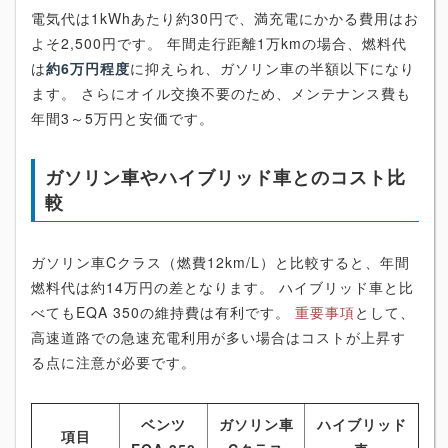
電気代は1kWhあたり約30円で、満充電にかかる費用はお
よそ2,500円です。 年間走行距離1万kmの場合、燃料代
は
約6万円程度
に抑えられ、ガソリン車の半額以下になり
ます。 さらにオイル交換不要のため、メンテナンス費も
年間3～5万円と安価です。
ガソリン車やハイブリッド車とのコスト比
較
ガソリン車Cクラス（燃費12km/L）と比較すると、年間
燃料代は約14万円の差となります。 ハイブリッド車と比
べてもEQA 350の維持費は有利です。
重要事項
として、
高速道路での急速充電利用が多い場合はコストが上昇す
る点に注意が必要です。
ベンツ
ガソリン車
ハイブリッド
項目