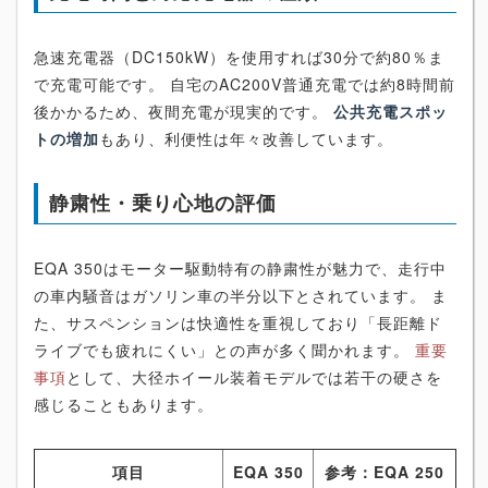
急速充電器（DC150kW）を使用すれば30分で約80％ま
で充電可能です。 自宅のAC200V普通充電では約8時間前
後かかるため、夜間充電が現実的です。
公共充電スポッ
トの増加
もあり、利便性は年々改善しています。
静粛性・乗り心地の評価
EQA 350はモーター駆動特有の静粛性が魅力で、走行中
の車内騒音はガソリン車の半分以下とされています。 ま
た、サスペンションは快適性を重視しており「長距離ド
ライブでも疲れにくい」との声が多く聞かれます。
重要
事項
として、大径ホイール装着モデルでは若干の硬さを
感じることもあります。
項目
EQA 350
参考：EQA 250