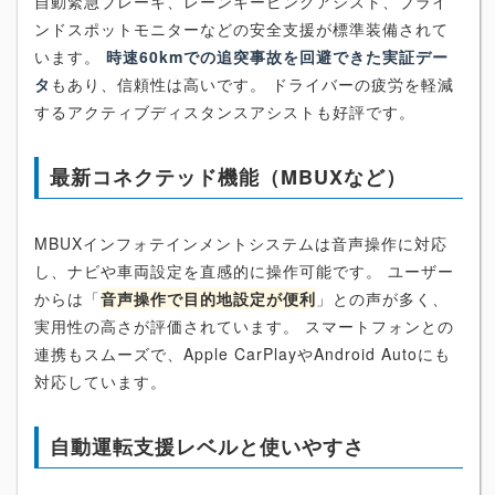
自動緊急ブレーキ、レーンキーピングアシスト、ブライ
ンドスポットモニターなどの安全支援が標準装備されて
います。
時速60kmでの追突事故を回避できた実証デー
タ
もあり、信頼性は高いです。 ドライバーの疲労を軽減
するアクティブディスタンスアシストも好評です。
最新コネクテッド機能（MBUXなど）
MBUXインフォテインメントシステムは音声操作に対応
し、ナビや車両設定を直感的に操作可能です。 ユーザー
からは「
音声操作で目的地設定が便利
」との声が多く、
実用性の高さが評価されています。 スマートフォンとの
連携もスムーズで、Apple CarPlayやAndroid Autoにも
対応しています。
自動運転支援レベルと使いやすさ