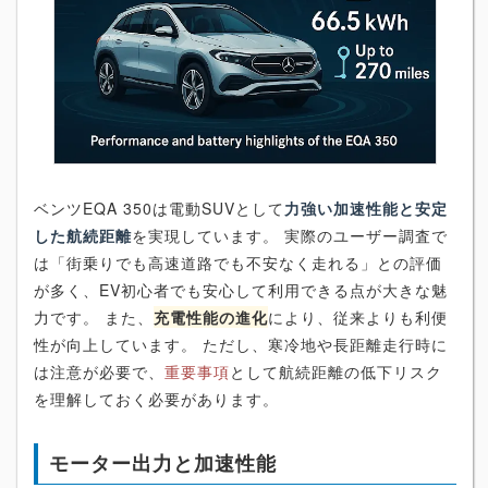
ベンツEQA 350は電動SUVとして
力強い加速性能と安定
した航続距離
を実現しています。 実際のユーザー調査で
は「街乗りでも高速道路でも不安なく走れる」との評価
が多く、EV初心者でも安心して利用できる点が大きな魅
力です。 また、
充電性能の進化
により、従来よりも利便
性が向上しています。 ただし、寒冷地や長距離走行時に
は注意が必要で、
重要事項
として航続距離の低下リスク
を理解しておく必要があります。
モーター出力と加速性能