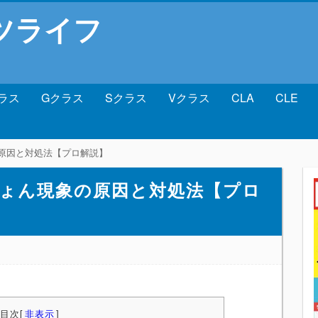
ツライフ
ラス
Gクラス
Sクラス
Vクラス
CLA
CLE
の原因と対処法【プロ解説】
んぴょん現象の原因と対処法【プロ
目次
[
非表示
]