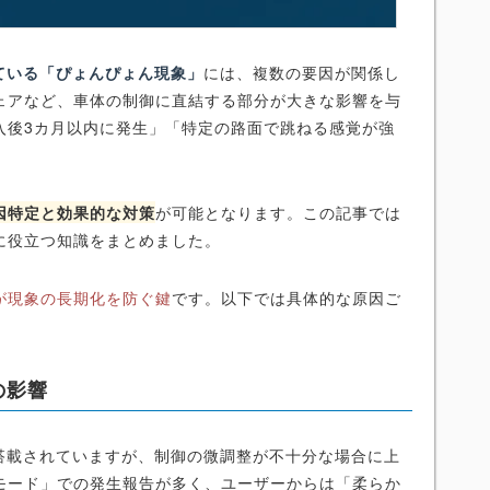
している「ぴょんぴょん現象」
には、複数の要因が関係し
ェアなど、車体の制御に直結する部分が大きな影響を与
入後3カ月以内に発生」「特定の路面で跳ねる感覚が強
因特定と効果的な対策
が可能となります。この記事では
に役立つ知識をまとめました。
が現象の長期化を防ぐ鍵
です。以下では具体的な原因ご
の影響
が搭載されていますが、制御の微調整が不十分な場合に上
モード」での発生報告が多く、ユーザーからは「柔らか