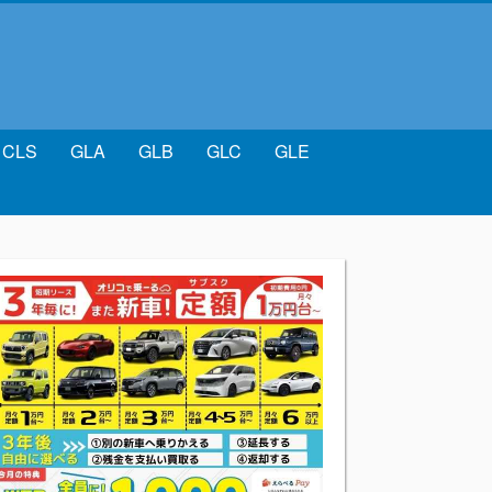
CLS
GLA
GLB
GLC
GLE