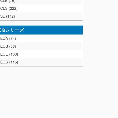
CLE
76
CLS
222
SL
142
EQシリーズ
EQA
74
EQB
88
EQE
103
EQS
115