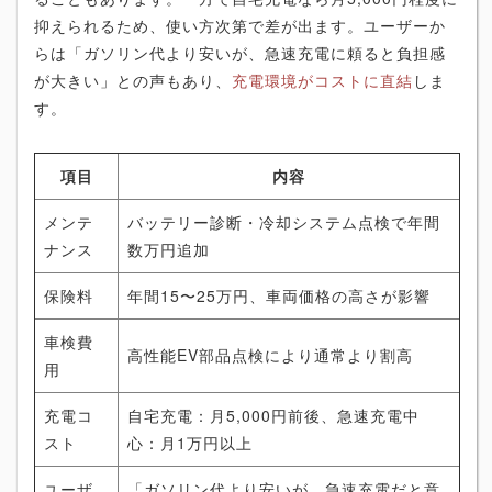
抑えられるため、使い方次第で差が出ます。ユーザーか
らは「ガソリン代より安いが、急速充電に頼ると負担感
が大きい」との声もあり、
充電環境がコストに直結
しま
す。
項目
内容
メンテ
バッテリー診断・冷却システム点検で年間
ナンス
数万円追加
保険料
年間15〜25万円、車両価格の高さが影響
車検費
高性能EV部品点検により通常より割高
用
充電コ
自宅充電：月5,000円前後、急速充電中
スト
心：月1万円以上
ユーザ
「ガソリン代より安いが、急速充電だと意