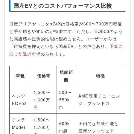
国産EVとのコストパフォーマンス比較
日産アリアやトヨタbZ4Xは価格帯が600〜700万円程度
と手が届きやすいのが特徴です。ただし、EQE53のよう
な高級感や圧倒的性能は望めません。ユーザーからは
「維持費を抑えたいなら国産EV」との声もあり、
予算に
応じた選択
が求められます。
航続距
車種
価格帯
特徴
離
1,500〜
500〜
ベンツ
AMG専用チューニン
1,600万
550k
EQE53
グ、ブランド力
円
m
テスラ
1,500〜
600k
圧倒的な加速性能と
Model
1,700万
m超
最新ソフトウェア