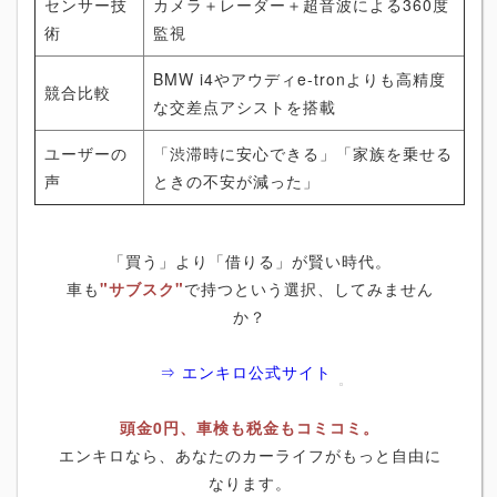
センサー技
カメラ＋レーダー＋超音波による360度
術
監視
BMW i4やアウディe-tronよりも高精度
競合比較
な交差点アシストを搭載
ユーザーの
「渋滞時に安心できる」「家族を乗せる
声
ときの不安が減った」
「買う」より「借りる」が賢い時代。
車も
"サブスク"
で持つという選択、してみません
か？
⇒ エンキロ公式サイト
頭金0円、車検も税金もコミコミ。
エンキロなら、あなたのカーライフがもっと自由に
なります。