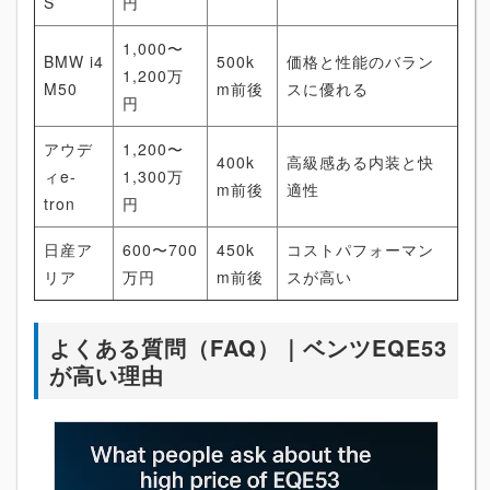
S
円
1,000〜
BMW i4
500k
価格と性能のバラン
1,200万
M50
m前後
スに優れる
円
アウデ
1,200〜
400k
高級感ある内装と快
ィe-
1,300万
m前後
適性
tron
円
日産ア
600〜700
450k
コストパフォーマン
リア
万円
m前後
スが高い
よくある質問（FAQ）｜ベンツEQE53
が高い理由