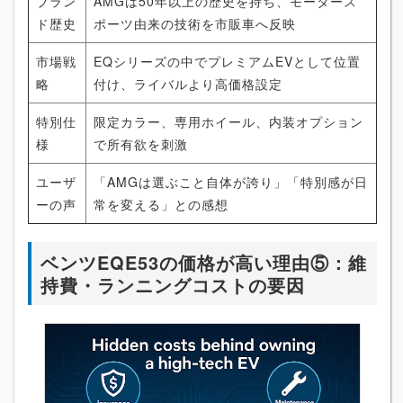
ブラン
AMGは50年以上の歴史を持ち、モータース
ド歴史
ポーツ由来の技術を市販車へ反映
市場戦
EQシリーズの中でプレミアムEVとして位置
略
付け、ライバルより高価格設定
特別仕
限定カラー、専用ホイール、内装オプション
様
で所有欲を刺激
ユーザ
「AMGは選ぶこと自体が誇り」「特別感が日
ーの声
常を変える」との感想
ベンツEQE53の価格が高い理由⑤：維
持費・ランニングコストの要因