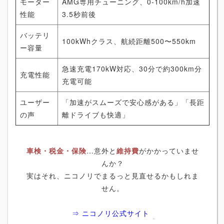
モーター
AMG専用チューニング、0-100km/h加速
性能
3.5秒前後
バッテリ
100kWhクラス、航続距離500〜550km
ー容量
急速充電170kW対応、30分で約300km分
充電性能
充電可能
ユーザー
「加速がスムーズで安心感がある」「長距
の声
離ドライブも快適」
車検・税金・保険
…意外と
維持費
がかかっていませ
んか？
実はそれ、ニコノリでまるっと見直せるかもしれま
せん。
⇒ ニコノリ公式サイト