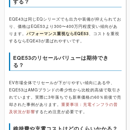
する？
EQE43は同じEQシリーズでも出力や装備が抑えられてお
り、価格はEQE53より300〜400万円程度安い傾向があ
ります。
パフォーマンス重視ならEQE53
、コストを重視
するならEQE43が選ばれやすいです。
EQE53のリセールバリューは期待でき
る？
EV市場全体でリセールが下がりやすい傾向にある中、
EQE53はAMGブランドの希少性から比較的高値で取引さ
れています。実際に3年落ちでも新車価格の60％前後で売
却された事例があります。
重要事項：充電インフラの普
及状況が影響
するため注意が必要です。
維持費や充電コストはどのくらいかかる？