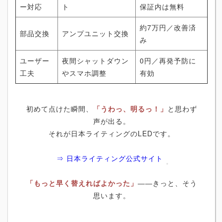
ー対応
ト
保証内は無料
約7万円／改善済
部品交換
アンプユニット交換
み
ユーザー
夜間シャットダウン
0円／再発予防に
工夫
やスマホ調整
有効
初めて点けた瞬間、
「うわっ、明るっ！」
と思わず
声が出る。
それが日本ライティングのLEDです。
⇒ 日本ライティング公式サイト
「もっと早く替えればよかった」
――きっと、そう
思います。