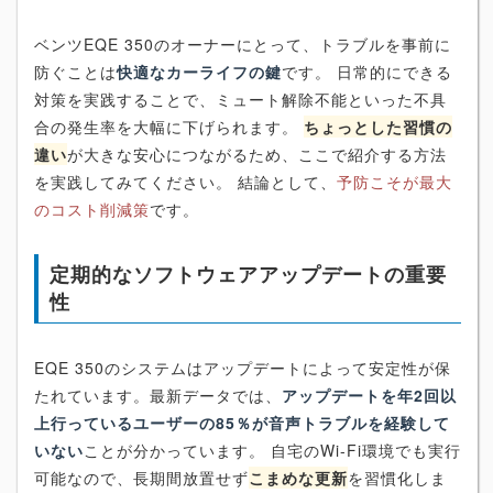
ベンツEQE 350のオーナーにとって、トラブルを事前に
防ぐことは
快適なカーライフの鍵
です。 日常的にできる
対策を実践することで、ミュート解除不能といった不具
合の発生率を大幅に下げられます。
ちょっとした習慣の
違い
が大きな安心につながるため、ここで紹介する方法
を実践してみてください。 結論として、
予防こそが最大
のコスト削減策
です。
定期的なソフトウェアアップデートの重要
性
EQE 350のシステムはアップデートによって安定性が保
たれています。最新データでは、
アップデートを年2回以
上行っているユーザーの85％が音声トラブルを経験して
いない
ことが分かっています。 自宅のWi-Fi環境でも実行
可能なので、長期間放置せず
こまめな更新
を習慣化しま