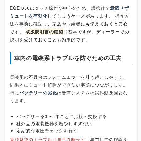
EQE 350はタッチ操作が中心のため、誤操作で
意図せず
ミュートを有効化
してしまうケースがあります。 操作方
法を事前に確認し、家族や同乗者にも伝えておくと安心
です。
取扱説明書の確認
は基本ですが、ディーラーでの
説明を受けておくことも効果的です。
車内の電装系トラブルを防ぐための工夫
電装系の不具合はシステムエラーを引き起こしやすく、
結果的にミュート解除ができない事態につながります。
特に
バッテリーの劣化
は音声システムの誤作動要因とな
ります。
バッテリーを3〜4年ごとに点検・交換する
社外品の電装機器を増やしすぎない
定期的な電圧チェックを行う
電源系統のトラブルは自己判断せず
、専門店での確認を