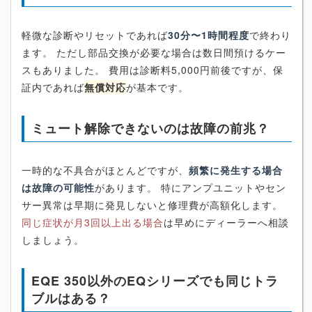
軽微な診断やリセットであれば
30分〜1時間程度
で終わり
ます。 ただし部品交換が必要な場合は数日間預けるケー
スもありました。 費用は診断料5,000円前後ですが、保
証内であれば
無償対応
が基本です。
ミュート解除できないのは故障の前兆？
一時的な不具合がほとんどですが、
頻繁に発生する場合
は故障の可能性
があります。 特にアンプユニットやセン
サー異常は早期に発見しないと修理費が高額化します。
同じ症状が月3回以上出る場合
は早めにディーラーへ相談
しましょう。
EQE 350以外のEQシリーズでも同じトラ
ブルはある？