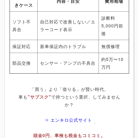
内容・目安
費用相場
きケース
診断料
ソフト不
自己対応で改善しない／エ
5,000円前
具合
ラーコード表示
後
保証対応
新車保証内のトラブル
無償修理
約5万〜10
部品交換
センサー・アンプの不具合
万円
「買う」より「借りる」が賢い時代。
車も
"サブスク"
で持つという選択、してみません
か？
⇒ エンキロ公式サイト
頭金0円、車検も税金もコミコミ。