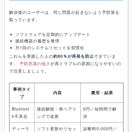
解決後のユーザーは、同じ問題が起きないよう予防策を
取っています。
ソフトウェアを定期的にアップデート
接続機器の履歴を整理
月1回のシステムリセットを習慣化
これらを実践した人の
約80％が再発を防止
できていま
す。
予防意識の低さ
が再トラブルの原因になりやすいの
で注意しましょう。
事例タイ
内容
費用・結果
プ
Bluetoot
接続解除・再ペアリ
0円／短時間で解
h不具合
ングで改善
決
ディーラ
ソフト更新やリセッ
診断料5,000円／