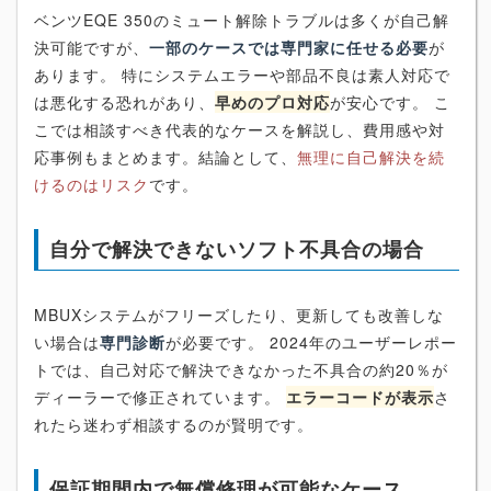
ベンツEQE 350のミュート解除トラブルは多くが自己解
決可能ですが、
一部のケースでは専門家に任せる必要
が
あります。 特にシステムエラーや部品不良は素人対応で
は悪化する恐れがあり、
早めのプロ対応
が安心です。 こ
こでは相談すべき代表的なケースを解説し、費用感や対
応事例もまとめます。結論として、
無理に自己解決を続
けるのはリスク
です。
自分で解決できないソフト不具合の場合
MBUXシステムがフリーズしたり、更新しても改善しな
い場合は
専門診断
が必要です。 2024年のユーザーレポー
トでは、自己対応で解決できなかった不具合の約20％が
ディーラーで修正されています。
エラーコードが表示
さ
れたら迷わず相談するのが賢明です。
保証期間内で無償修理が可能なケース