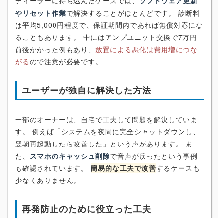
ディーラーに持ち込んだケースでは、
ソフトウェア更新
やリセット作業
で解決することがほとんどです。 診断料
は平均5,000円程度で、保証期間内であれば無償対応にな
ることもあります。 中にはアンプユニット交換で7万円
前後かかった例もあり、
放置による悪化は費用増につな
がる
ので注意が必要です。
ユーザーが独自に解決した方法
一部のオーナーは、自宅で工夫して問題を解決していま
す。 例えば「システムを夜間に完全シャットダウンし、
翌朝再起動したら改善した」という声があります。 ま
た、
スマホのキャッシュ削除
で音声が戻ったという事例
も確認されています。
簡易的な工夫で改善
するケースも
少なくありません。
再発防止のために役立った工夫