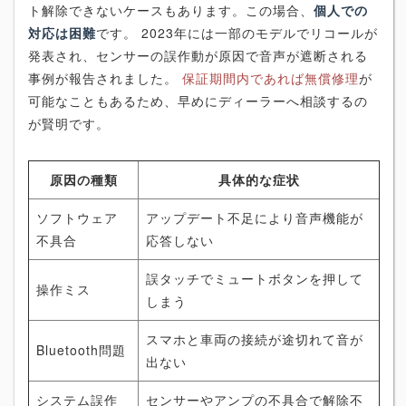
ト解除できないケースもあります。この場合、
個人での
対応は困難
です。 2023年には一部のモデルでリコールが
発表され、センサーの誤作動が原因で音声が遮断される
事例が報告されました。
保証期間内であれば無償修理
が
可能なこともあるため、早めにディーラーへ相談するの
が賢明です。
原因の種類
具体的な症状
ソフトウェア
アップデート不足により音声機能が
不具合
応答しない
誤タッチでミュートボタンを押して
操作ミス
しまう
スマホと車両の接続が途切れて音が
Bluetooth問題
出ない
システム誤作
センサーやアンプの不具合で解除不