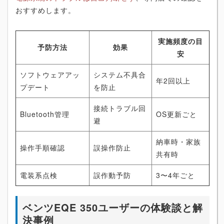
おすすめします。
実施頻度の目
予防方法
効果
安
ソフトウェアアッ
システム不具合
年2回以上
プデート
を防止
接続トラブル回
Bluetooth管理
OS更新ごと
避
納車時・家族
操作手順確認
誤操作防止
共有時
電装系点検
誤作動予防
3〜4年ごと
ベンツEQE 350ユーザーの体験談と解
決事例