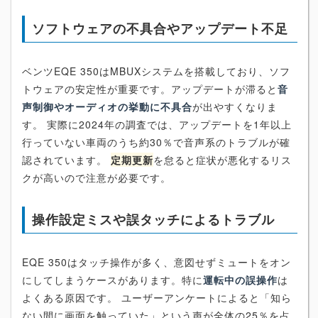
ソフトウェアの不具合やアップデート不足
ベンツEQE 350はMBUXシステムを搭載しており、ソフ
トウェアの安定性が重要です。アップデートが滞ると
音
声制御やオーディオの挙動に不具合
が出やすくなりま
す。 実際に2024年の調査では、アップデートを1年以上
行っていない車両のうち約30％で音声系のトラブルが確
認されています。
定期更新
を怠ると症状が悪化するリス
クが高いので注意が必要です。
操作設定ミスや誤タッチによるトラブル
EQE 350はタッチ操作が多く、意図せずミュートをオン
にしてしまうケースがあります。特に
運転中の誤操作
は
よくある原因です。 ユーザーアンケートによると「知ら
ない間に画面を触っていた」という声が全体の25％を占