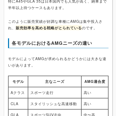
特にA45やGLA 35は日本国内でも人気が高く、納車まで
半年以上待つケースもあります。
このように販売実績が好調な車種にAMGは集中投入さ
れ、
販売効率を高める戦略がとられている
のです。
各モデルにおけるAMGニーズの違い
モデルによってAMGが求められるかどうかには大きな違
いがあります。
モデル
主なニーズ
AMG適合度
Aクラス
スポーツ走行
高い
CLA
スタイリッシュな高速移動
高い
GLA
スポーツSUV志向
中〜高