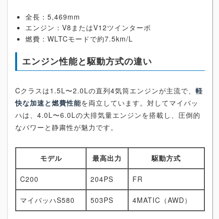
全長：5,469mm
エンジン：V8またはV12ツインターボ
燃費：WLTCモードで約7.5km/L
エンジン性能と駆動方式の違い
Cクラスは1.5L〜2.0Lの直列4気筒エンジンが主流で、
軽
快な加速と燃費性能
を両立しています。対してマイバッ
ハは、4.0L〜6.0Lの大排気量エンジンを搭載し、圧倒的
なパワーと静粛性が魅力です。
モデル
最高出力
駆動方式
C200
204PS
FR
マイバッハS580
503PS
4MATIC（AWD）