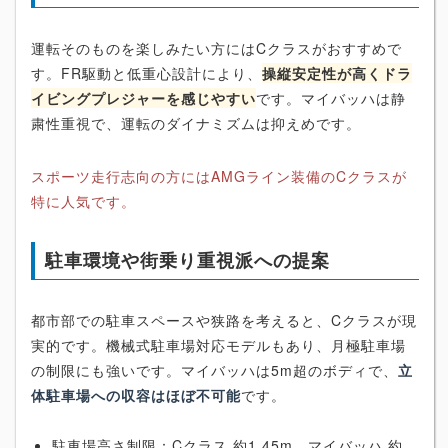
運転そのものを楽しみたい方にはCクラスがおすすめで
す。FR駆動と低重心設計により、
操縦安定性が高くドラ
イビングプレジャーを感じやすい
です。マイバッハは静
粛性重視で、運転のダイナミズムは抑えめです。
スポーツ走行志向の方にはAMGライン装備のCクラスが
特に人気です。
駐車環境や街乗り重視派への提案
都市部での駐車スペースや狭路を考えると、Cクラスが現
実的です。機械式駐車場対応モデルもあり、月極駐車場
の制限にも強いです。マイバッハは5m超のボディで、
立
体駐車場への収容はほぼ不可能
です。
駐車場高さ制限：Cクラス 約1.45m、マイバッハ 約