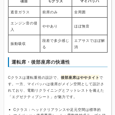
項目
Cクラス
マイバッハ
遮音ガラス
前席のみ
全周囲
エンジン音の侵
ややあり
ほぼ無音
入
段差で多少感じ
エアサスでほぼ解
振動吸収
る
消
運転席・後部座席の快適性
Cクラスは運転重視の設計で、
後部座席はややタイト
で
す。一方、マイバッハは後席がメイン空間として設計さ
れており、電動リクライニングとフットレストを備えた
「エグゼクティブシート」が魅力です。
Cクラス：ヘッドクリアランスや足元空間は標準的