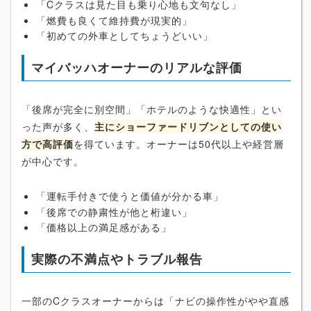
「Cクラスは見た目も乗り心地も文句なし」
「燃費も良くて維持費が現実的」
「初めての外車としてちょうどいい」
マイバッハオーナーのリアルな評価
「後席が完全に別空間」「ホテルのような快適性」とい
った声が多く、
主にショーファードリブンとしての使い
方で高評価
を得ています。オーナーは50代以上や経営層
が中心です。
「運転手付きで使うと価値が分かる車」
「後席での静粛性が他と桁違い」
「価格以上の満足感がある」
実際の不満点やトラブル報告
一部のCクラスオーナーからは「ナビの操作性がやや直感