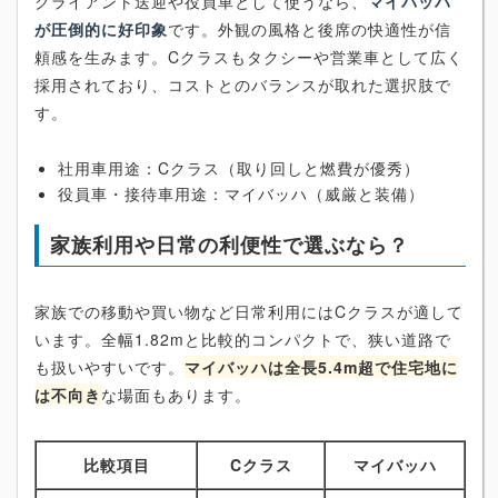
クライアント送迎や役員車として使うなら、
マイバッハ
が圧倒的に好印象
です。外観の風格と後席の快適性が信
頼感を生みます。Cクラスもタクシーや営業車として広く
採用されており、コストとのバランスが取れた選択肢で
す。
社用車用途：Cクラス（取り回しと燃費が優秀）
役員車・接待車用途：マイバッハ（威厳と装備）
家族利用や日常の利便性で選ぶなら？
家族での移動や買い物など日常利用にはCクラスが適して
います。全幅1.82mと比較的コンパクトで、狭い道路で
も扱いやすいです。
マイバッハは全長5.4m超で住宅地に
は不向き
な場面もあります。
比較項目
Cクラス
マイバッハ