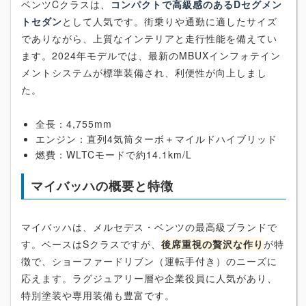
ベンツCクラスは、
コンパクトで高級感のあるDセグメン
トセダン
として人気です。街乗りや通勤に適したサイズ
でありながら、上質なインテリアと走行性能を備えてい
ます。2024年モデルでは、最新のMBUXインフォテイン
メントシステムが標準装備され、利便性が向上しまし
た。
全長：4,755mm
エンジン：直列4気筒ターボ＋マイルドハイブリッド
燃費：WLTCモードで約14.1km/L
マイバッハの概要と特徴
マイバッハは、メルセデス・ベンツの最高級ブランドで
す。ベースはSクラスですが、
後席重視の贅沢な作り
が特
徴で、ショーファードリブン（運転手付き）のニーズに
応えます。ラグジュアリー層や企業役員に人気があり、
特別塗装や専用装備も豊富です。