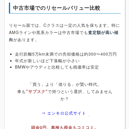
中古市場でのリセールバリュー比較
リセール面では、Cクラスは一定の人気を保ちます。特に
AMGラインや黒系カラーは中古市場でも
査定額が高い傾
向
があります。
走行距離5万km未満での売却価格は約300〜400万円
年式が新しいほど下落幅が小さい
BMWやアウディと比較しても残価率は安定
「買う」より「借りる」が賢い時代。
車も
"サブスク"
で持つという選択、してみません
か？
⇒ エンキロ公式サイト
頭金0円、車検も税金もコミコミ。