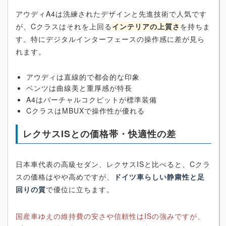
アウディA4は洗練されたデザインと先進技術で人気です
が、Cクラスはそれを上回る
インテリアの上質さ
を持ちま
す。特にデジタルインターフェースの操作感に差が見ら
れます。
アウディは直線的で都会的な印象
ベンツは曲線美と重厚感が特長
A4はバーチャルコクピットが標準装備
CクラスはMBUXで操作性が優れる
レクサスISとの価格帯・快適性の差
日本車代表の高級セダン、レクサスISと比べると、Cクラ
スの価格はやや高めですが、
ドイツ車らしい静粛性と足
回りの質
で優位に立ちます。
国産車ゆえの維持費の安さや信頼性はISの強みですが、