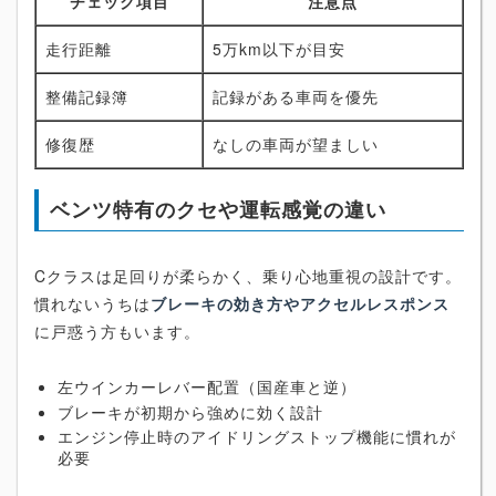
チェック項目
注意点
走行距離
5万km以下が目安
整備記録簿
記録がある車両を優先
修復歴
なしの車両が望ましい
ベンツ特有のクセや運転感覚の違い
Cクラスは足回りが柔らかく、乗り心地重視の設計です。
慣れないうちは
ブレーキの効き方やアクセルレスポンス
に戸惑う方もいます。
左ウインカーレバー配置（国産車と逆）
ブレーキが初期から強めに効く設計
エンジン停止時のアイドリングストップ機能に慣れが
必要