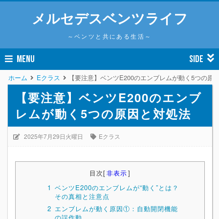
メルセデスベンツライフ
～ベンツと共にある生活～
MENU
SIDE
ホーム
Eクラス
【要注意】ベンツE200のエンブレムが動く5つの原
【要注意】ベンツE200のエンブ
レムが動く5つの原因と対処法
2025年7月29日火曜日
Eクラス
目次
[
非表示
]
1
ベンツE200のエンブレムが“動く”とは？
その真相と注意点
2
エンブレムが動く原因①：自動開閉機能
の誤作動