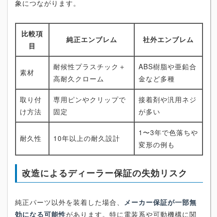
象につながります。
比較項
純正エンブレム
社外エンブレム
目
耐候性プラスチック＋
ABS樹脂や亜鉛合
素材
高耐久クローム
金など多種
取り付
専用ピンやクリップで
接着剤や汎用ネジ
け方法
固定
が多い
1〜3年で色落ちや
耐久性
10年以上の耐久設計
変形の例も
改造によるディーラー保証の失効リスク
純正パーツ以外を装着した場合、
メーカー保証が一部無
効になる可能性
があります。特に電装系や可動機構に関