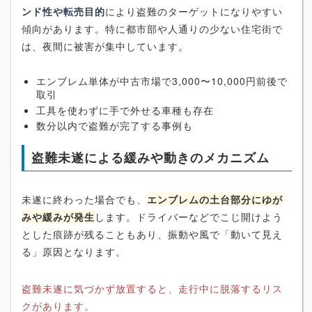
ンド性や転売目的
により盗難のターゲットになりやすい
傾向があります。特に都市部や人通りの少ない住宅街で
は、夜間に被害が集中しています。
エンブレム単体が中古市場で3,000〜10,000円前後で
取引
工具を使わずに手で外せる車種も存在
数分以内で盗難が完了する事例も
盗難未遂による緩みや動きのメカニズム
未遂に終わった場合でも、
エンブレムの土台部分にゆが
みや緩みが発生
します。ドライバーなどでこじ開けよう
とした痕跡が残ることもあり、振動や風で「動いて見え
る」原因となります。
盗難未遂に気づかず放置すると、走行中に脱落するリス
クがあります。