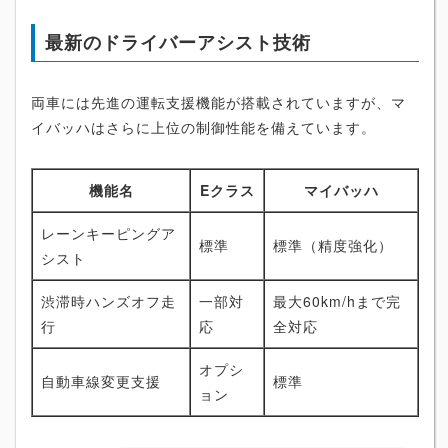
最新のドライバーアシスト技術
両車には先進の運転支援機能が搭載されていますが、マ
イバッハはさらに上位の制御性能を備えています。
機能名
Eクラス
マイバッハ
レーンキーピングア
標準
標準（精度強化）
シスト
渋滞時ハンズオフ走
一部対
最大60km/hまで完
行
応
全対応
オプシ
自動車線変更支援
標準
ョン