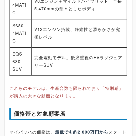
V8エンジン＋マイルドハイブリッド、全長
4MATI
5,470mmの堂々としたボディ
C
S680
V12エンジン搭載、静粛性と滑らかさが究
4MATI
極レベル
C
EQS
完全電動モデル。後席重視のEVラグジュア
680
リーSUV
SUV
これらのモデルは、生産台数も限られており「特別感」
が購入の大きな動機となります。
価格帯と対象顧客層
マイバッハの価格は、
最低でも約2,800万円から
スタート