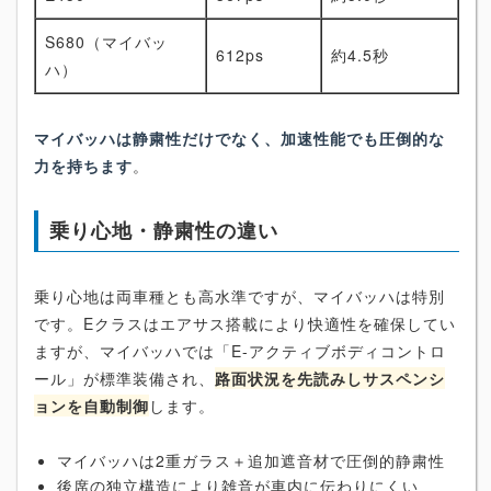
S680（マイバッ
612ps
約4.5秒
ハ）
マイバッハは静粛性だけでなく、加速性能でも圧倒的な
力を持ちます
。
乗り心地・静粛性の違い
乗り心地は両車種とも高水準ですが、マイバッハは特別
です。Eクラスはエアサス搭載により快適性を確保してい
ますが、マイバッハでは「E-アクティブボディコントロ
ール」が標準装備され、
路面状況を先読みしサスペンシ
ョンを自動制御
します。
マイバッハは2重ガラス＋追加遮音材で圧倒的静粛性
後席の独立構造により雑音が車内に伝わりにくい