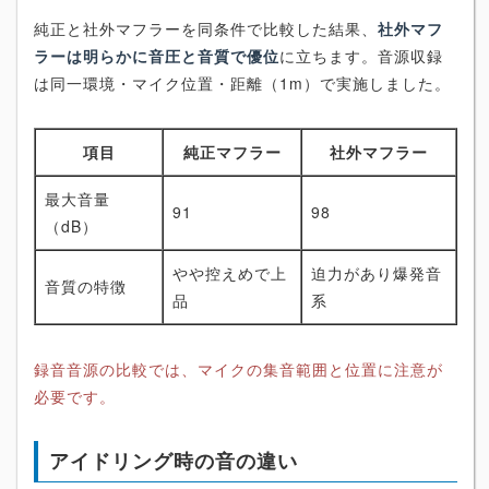
純正と社外マフラーを同条件で比較した結果、
社外マフ
ラーは明らかに音圧と音質で優位
に立ちます。音源収録
は同一環境・マイク位置・距離（1m）で実施しました。
項目
純正マフラー
社外マフラー
最大音量
91
98
（dB）
やや控えめで上
迫力があり爆発音
音質の特徴
品
系
録音音源の比較では、マイクの集音範囲と位置に注意が
必要です。
アイドリング時の音の違い