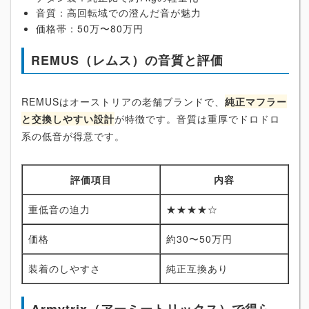
音質：高回転域での澄んだ音が魅力
価格帯：50万〜80万円
REMUS（レムス）の音質と評価
REMUSはオーストリアの老舗ブランドで、
純正マフラー
と交換しやすい設計
が特徴です。音質は重厚でドロドロ
系の低音が得意です。
評価項目
内容
重低音の迫力
★★★★☆
価格
約30〜50万円
装着のしやすさ
純正互換あり
Armytrix（アーミートリックス）で得ら