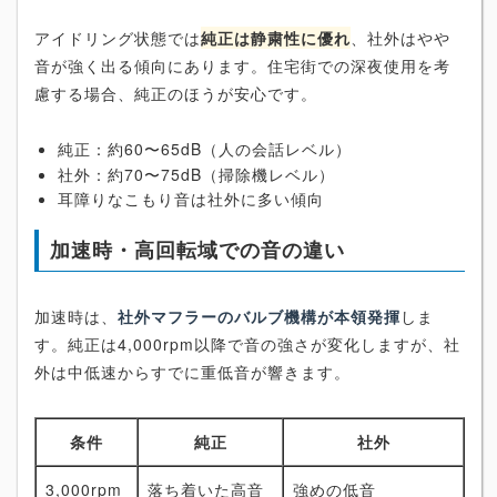
アイドリング状態では
純正は静粛性に優れ
、社外はやや
音が強く出る傾向にあります。住宅街での深夜使用を考
慮する場合、純正のほうが安心です。
純正：約60〜65dB（人の会話レベル）
社外：約70〜75dB（掃除機レベル）
耳障りなこもり音は社外に多い傾向
加速時・高回転域での音の違い
加速時は、
社外マフラーのバルブ機構が本領発揮
しま
す。純正は4,000rpm以降で音の強さが変化しますが、社
外は中低速からすでに重低音が響きます。
条件
純正
社外
3,000rpm
落ち着いた高音
強めの低音