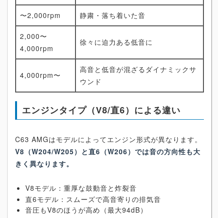
〜2,000rpm
静粛・落ち着いた音
2,000〜
徐々に迫力ある低音に
4,000rpm
高音と低音が混ざるダイナミックサ
4,000rpm〜
ウンド
エンジンタイプ（V8/直6）による違い
C63 AMGはモデルによってエンジン形式が異なります。
V8（W204/W205）と直6（W206）では音の方向性も大
きく異なります。
V8モデル：重厚な鼓動音と炸裂音
直6モデル：スムーズで高音寄りの排気音
音圧もV8のほうが高め（最大94dB）