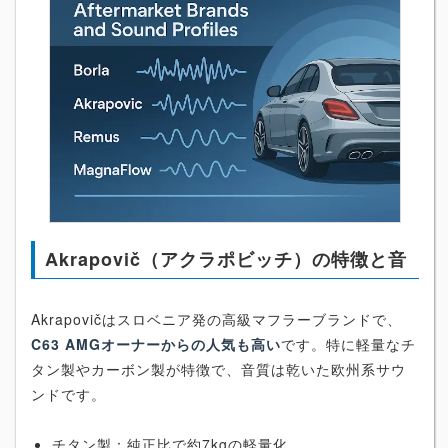
Akrapovič（アクラポビッチ）の特徴と音
Akrapovičはスロベニア発の高級マフラーブランドで、
C63 AMGオーナーからの人気も高い
です。特に軽量なチ
タン製やカーボン製が特徴で、音質は乾いた欧州系サウ
ンドです。
チタン製：純正比で約7kgの軽量化