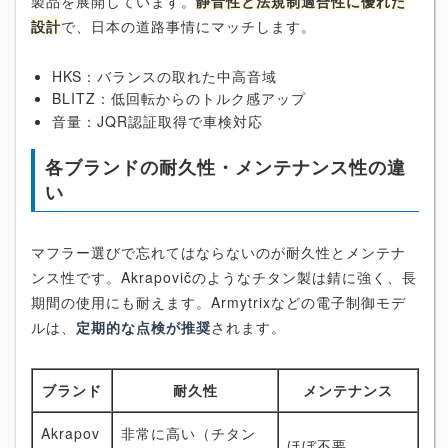
製品を展開しています。
静音性と法規制適合性に優れた
設計
で、日本の道路事情にマッチします。
HKS：バランスの取れた中高音域
BLITZ：低回転からのトルク感アップ
音量：JQR認証取得で車検対応
各ブランドの耐久性・メンテナンス性の違
い
マフラー選びで忘れてはならないのが耐久性とメンテナ
ンス性です。Akrapovičのようなチタン製は錆に強く、長
期間の使用にも耐えます。Armytrixなどの電子制御モデ
ルは、
定期的な点検が推奨
されます。
ブランド
耐久性
メンテナンス
Akrapov
非常に高い（チタン
ほぼ不要