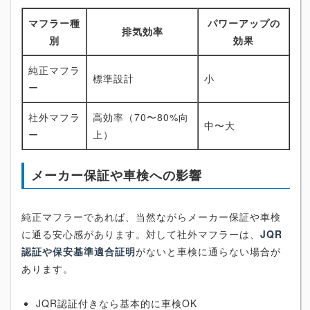
マフラー種
パワーアップの
排気効率
別
効果
純正マフラ
標準設計
小
ー
社外マフラ
高効率（70〜80%向
中〜大
ー
上）
メーカー保証や車検への影響
純正マフラーであれば、当然ながらメーカー保証や車検
に通る安心感があります。対して社外マフラーは、
JQR
認証や保安基準適合証明
がないと車検に通らない場合が
あります。
JQR認証付きなら基本的に車検OK