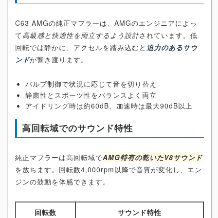
C63 AMGの純正マフラーは、AMGのエンジニアによっ
て
高級感と快適性を両立するよう設計
されています。低
回転では静かに、アクセルを踏み込むと
迫力のあるサウ
ンド
が響き渡ります。
バルブ制御で状況に応じて音を切り替え
静粛性とスポーツ性をバランスよく両立
アイドリング時は約60dB、加速時は最大90dB以上
高回転域でのサウンド特性
純正マフラーは高回転域で
AMG特有の乾いたV8サウンド
を放ちます。回転数4,000rpm以降で音質が変化し、エン
ジンの鼓動を体感できます。
回転数
サウンド特性