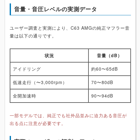
音量・音圧レベルの実測データ
ユーザー調査と実測により、C63 AMGの純正マフラー音
量は以下の通りです。
状況
音量（dB）
アイドリング
約60〜65dB
低速走行（〜3,000rpm）
70〜80dB
全開加速時
90〜94dB
一部モデルでは、純正でも社外品並みに迫力ある音圧が
出る点に注意が必要です。