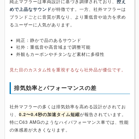
純正マフラーは車両設計に基づき調律されており、
控え
めで上品なサウンド
が特徴です。一方、社外マフラーは
ブランドごとに音質が異なり、より重低音や迫力を求め
るユーザーに人気があります。
純正：静かで品のあるサウンド
社外：重低音や高音域まで調整可能
外観もカーボンやチタンなど素材に多様性
見た目のカスタム性を重視するなら社外品が優位です。
排気効率とパフォーマンスの差
社外マフラーの多くは排気効率を高める設計がされてお
り、
0.2〜0.4秒の加速タイム短縮
が報告されています。
特にC63 AMGのようなハイパフォーマンス車では、性能
の体感差が大きくなります。