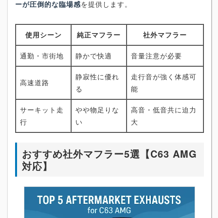
ーが圧倒的な臨場感
を提供します。
使用シーン
純正マフラー
社外マフラー
通勤・市街地
静かで快適
音量注意が必要
静寂性に優れ
走行音が強く体感可
高速道路
る
能
サーキット走
やや物足りな
高音・低音共に迫力
行
い
大
おすすめ社外マフラー5選【C63 AMG
対応】