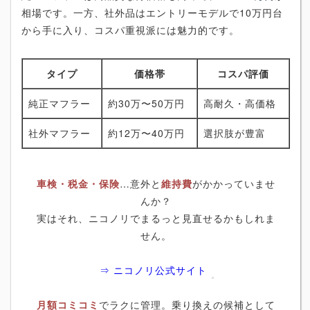
相場です。一方、社外品はエントリーモデルで10万円台
から手に入り、コスパ重視派には魅力的です。
タイプ
価格帯
コスパ評価
純正マフラー
約30万〜50万円
高耐久・高価格
社外マフラー
約12万〜40万円
選択肢が豊富
車検・税金・保険
…意外と
維持費
がかかっていませ
んか？
実はそれ、ニコノリでまるっと見直せるかもしれま
せん。
⇒ ニコノリ公式サイト
月額コミコミ
でラクに管理。乗り換えの候補として