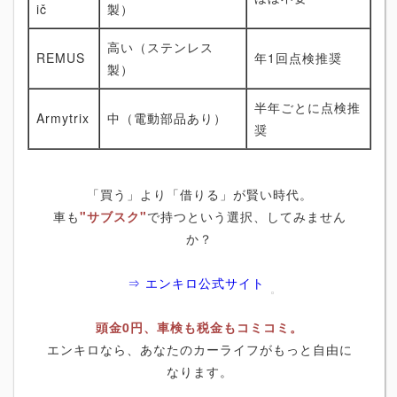
ič
製）
高い（ステンレス
REMUS
年1回点検推奨
製）
半年ごとに点検推
Armytrix
中（電動部品あり）
奨
「買う」より「借りる」が賢い時代。
車も
"サブスク"
で持つという選択、してみません
か？
⇒ エンキロ公式サイト
頭金0円、車検も税金もコミコミ。
エンキロなら、あなたのカーライフがもっと自由に
なります。