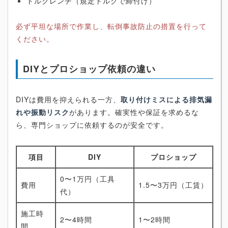
トルクレンチ（規定トルクで締付け）
必ず平坦な場所で作業し、転倒事故防止の措置を行って
ください。
DIYとプロショップ依頼の違い
DIYは費用を抑えられる一方、
取り付けミスによる排気漏
れや振動リスク
があります。確実性や保証を求めるな
ら、専門ショップに依頼するのが安全です。
項目
DIY
プロショップ
0〜1万円（工具
費用
1.5〜3万円（工賃）
代）
施工時
2〜4時間
1〜2時間
間