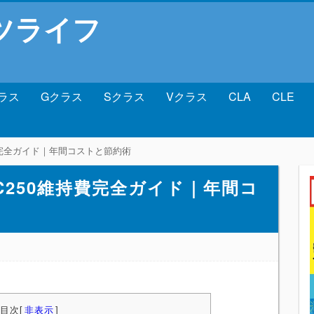
ツライフ
ラス
Gクラス
Sクラス
Vクラス
CLA
CLE
持費完全ガイド｜年間コストと節約術
LC250維持費完全ガイド｜年間コ
目次
[
非表示
]