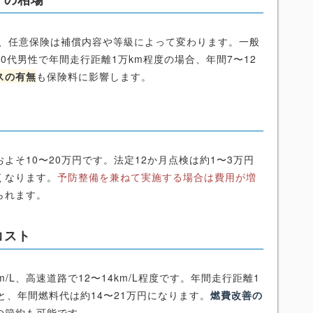
すが、任意保険は補償内容や等級によって変わります。一般
0代男性で年間走行距離1万km程度の場合、年間7〜12
スの有無
も保険料に影響します。
よそ10〜20万円です。法定12か月点検は約1〜3万円
くなります。
予防整備を兼ねて実施する場合は費用が増
られます。
コスト
m/L、高速道路で12〜14km/L程度です。年間走行距離1
と、年間燃料代は約14〜21万円になります。
燃費改善の
の節約も可能です。