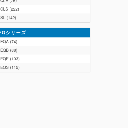
CLE
76
CLS
222
SL
142
EQシリーズ
EQA
74
EQB
88
EQE
103
EQS
115