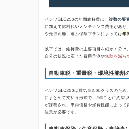
ベンツGLC250の年間維持費は、
複数の要
に加えて燃料代やメンテナンス費用があり
や走行距離、選ぶ保険プランによっては
年
以下では、維持費の主要項目を細かく分け
自分の状況に応じた費用予測や
無駄を減ら
自動車税・重量税・環境性能割
ベンツGLC250は排気量2.0Lクラスのた
にまとめて支払う形式で、2年ごとに約32
が課税され、車両価格や燃費性能によって
注意が必要です。
自動車保険（任意保険・自賠責