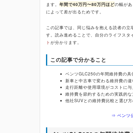
ます。
年間で40万円〜80万円ほど
の幅があ
によって差が出るためです。
この記事では、同じ悩みを抱える読者の立
す。読み進めることで、自分のライフスタ
ト
が分かります。
この記事で分かること
ベンツGLC250の年間維持費の
新車と中古車で変わる維持費の違
走行距離や使用環境がコストに与
維持費を節約するための実践的な
他社SUVとの維持費比較と選び
⇒ ベンツ