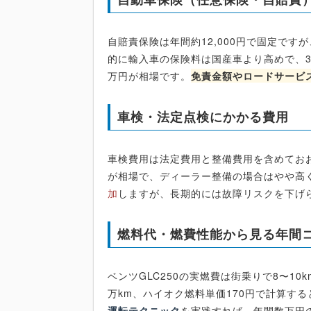
自賠責保険は年間約12,000円で固定で
的に輸入車の保険料は国産車より高めで、3
万円が相場です。
免責金額やロードサービ
車検・法定点検にかかる費用
車検費用は法定費用と整備費用を含めておお
が相場で、ディーラー整備の場合はやや高
加
しますが、長期的には故障リスクを下げ
燃料代・燃費性能から見る年間
ベンツGLC250の実燃費は街乗りで8〜10k
万km、ハイオク燃料単価170円で計算する
運転テクニック
を実践すれば、年間数万円