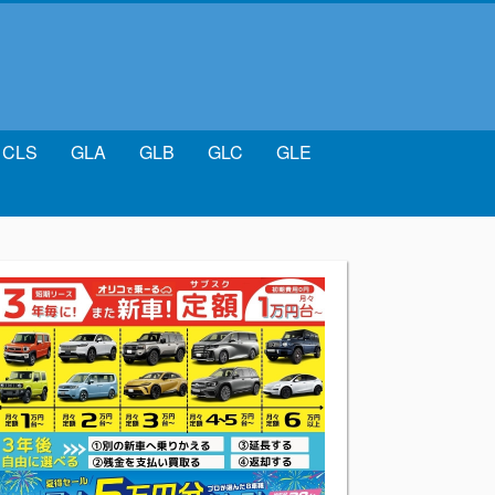
CLS
GLA
GLB
GLC
GLE