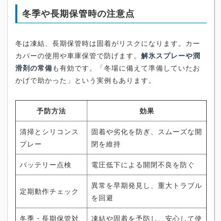
冬季や長期保管時の注意点
冬は凍結、長期保管時は固着がリスクになります。カー
カバーの使用や車庫保管で防げます。
解氷スプレーや潤
滑剤の常備
も有効です。「冬場に備えて準備していたお
かげで助かった」という実例もあります。
予防方法
効果
清掃とシリコンス
固着や劣化を防ぎ、スムーズな開
プレー
閉を維持
バッテリー点検
電圧低下による開閉不良を防ぐ
異常を早期発見し、重大トラブル
定期動作チェック
を回避
冬季・長期保管対
凍結や固着を予防し、安心して使